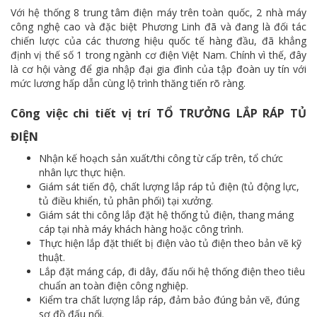
Với hệ thống 8 trung tâm điện máy trên toàn quốc, 2 nhà máy
công nghệ cao và đặc biệt Phương Linh đã và đang là đối tác
chiến lược của các thương hiệu quốc tế hàng đầu, đã khẳng
định vị thế số 1 trong ngành cơ điện Việt Nam. Chính vì thế, đây
là cơ hội vàng để gia nhập đại gia đình của tập đoàn uy tín với
mức lương hấp dẫn cùng lộ trình thăng tiến rõ ràng.
Công việc chi tiết vị trí TỔ TRƯỞNG LẮP RÁP TỦ
ĐIỆN
Nhận kế hoạch sản xuất/thi công từ cấp trên, tổ chức
nhân lực thực hiện.
Giám sát tiến độ, chất lượng lắp ráp tủ điện (tủ động lực,
tủ điều khiển, tủ phân phối) tại xưởng.
Giám sát thi công lắp đặt hệ thống tủ điện, thang máng
cáp tại nhà máy khách hàng hoặc công trình.
Thực hiện lắp đặt thiết bị điện vào tủ điện theo bản vẽ kỹ
thuật.
Lắp đặt máng cáp, đi dây, đấu nối hệ thống điện theo tiêu
chuẩn an toàn điện công nghiệp.
Kiểm tra chất lượng lắp ráp, đảm bảo đúng bản vẽ, đúng
sơ đồ đấu nối.