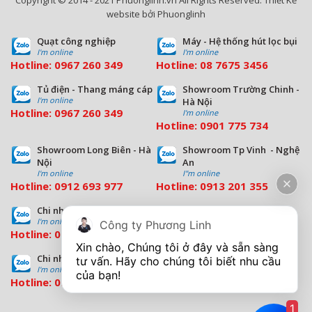
website bởi Phuonglinh
Quạt công nghiệp
Máy - Hệ thống hút lọc bụi
I'm online
I'm online
Hotline:
0967 260 349
Hotline:
08
7675 3456
Tủ điện - Thang máng cáp
Showroom Trường Chinh -
I'm online
Hà Nội
Hotline:
0967 260 349
I'm online
Hotline:
09
01 775 734
Showroom Long Biên - Hà
Showroom Tp Vinh - Nghệ
Nội
An
I'm online
I''m online
Hotline:
0912 693 977
Hotline:
0913 201 355
Chi nhánh Đà Nẵng
Chi nhánh Hồ Chí Minh
I'm online
I'm online
Công ty Phương Linh
Hotline:
0963 544 563
Hotline:
0909 503 696
Xin chào, Chúng tôi ở đây và sẵn sàng 
Chi nhánh Bình Dương
tư vấn. Hãy cho chúng tôi biết nhu cầu 
I'm online
Hotline:
0933 569 039
1