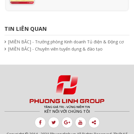
Ưu nhược điểm cần phải biết của quạt
hút mùi nối ống
TIN LIÊN QUAN
15/04/2025
[MIỀN BẮC] - Trưởng phòng Kinh doanh Tủ điện & Động cơ
[MIỀN BẮC] - Chuyên viên tuyển dụng & đào tạo
Tìm hiểu quạt ly tâm công nghiệp
11/04/2025
Quạt nồi hơi công nghiệp và cách phân
loại theo mục đích sử dụng chuẩn nhất
04/04/2025
KẾT NỐI VỚI CHÚNG TÔI
Copyright © 2014 - 2021 Phuonglinh.vn All Rights Reserved. Thiết Kế