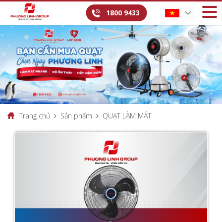
1800 9433
Trang chủ
Sản phẩm
QUẠT LÀM MÁT