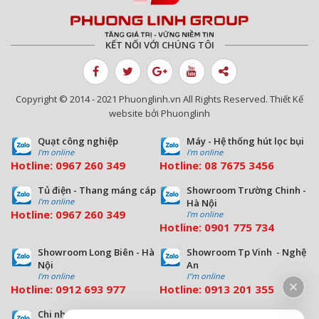
KẾT NỐI VỚI CHÚNG TÔI
Copyright © 2014 - 2021 Phuonglinh.vn All Rights Reserved. Thiết Kế
website bởi Phuonglinh
Quạt công nghiệp
Máy - Hệ thống hút lọc bụi
I'm online
I'm online
Hotline:
0967 260 349
Hotline:
08
7675 3456
Tủ điện - Thang máng cáp
Showroom Trường Chinh -
I'm online
Hà Nội
Hotline:
0967 260 349
I'm online
Hotline:
09
01 775 734
Showroom Long Biên - Hà
Showroom Tp Vinh - Nghệ
Nội
An
I'm online
I''m online
Hotline:
0912 693 977
Hotline:
0913 201 355
Chi nhánh Đà Nẵng
Chi nhánh Hồ Chí Minh