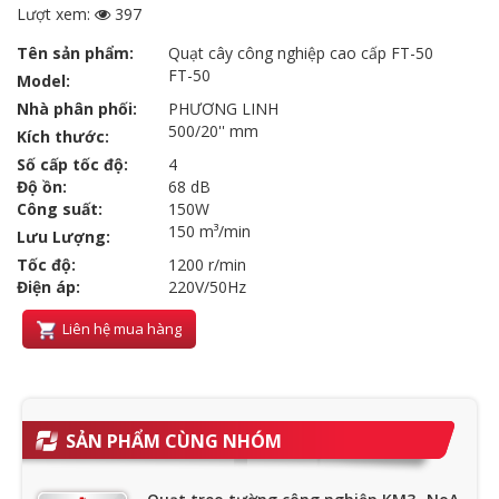
Lượt xem:
397
Tên sản phẩm:
Quạt cây công nghiệp cao cấp FT-50
FT-50
Model:
Nhà phân phối:
PHƯƠNG LINH
500/20'' mm
Kích thước:
Số cấp tốc độ:
4
Độ ồn:
68 dB
Công suất:
150W
150 m³/min
Lưu Lượng:
Tốc độ:
1200 r/min
Điện áp:
220V/50Hz
Liên hệ mua hàng
SẢN PHẨM CÙNG NHÓM