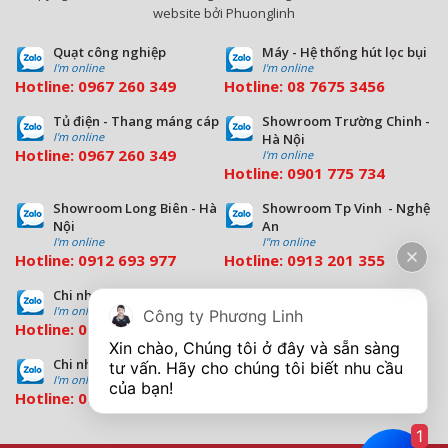
website bởi Phuonglinh
Quạt công nghiệp
Máy - Hệ thống hút lọc bụi
I'm online
I'm online
Hotline:
0967 260 349
Hotline:
08
7675 3456
Tủ điện - Thang máng cáp
Showroom Trường Chinh -
I'm online
Hà Nội
Hotline:
0967 260 349
I'm online
Hotline:
09
01 775 734
Showroom Long Biên - Hà
Showroom Tp Vinh - Nghệ
Nội
An
I'm online
I''m online
Hotline:
0912 693 977
Hotline:
0913 201 355
Chi nhánh Đà Nẵng
Chi nhánh Hồ Chí Minh
I'm online
I'm online
Công ty Phương Linh
Hotline:
0963 544 563
Hotline:
0909 503 696
Xin chào, Chúng tôi ở đây và sẵn sàng 
Chi nhánh Bình Dương
tư vấn. Hãy cho chúng tôi biết nhu cầu 
I'm online
Hotline:
0933 569 039
1