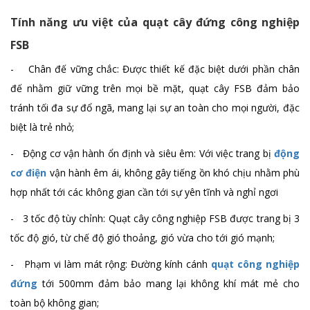
Chi tiết
Tính năng ưu việt của quạt cây đứng công nghiệp
FSB
- Chân đế vững chắc: Được thiết kế đặc biệt dưới phần chân
Quạt treo tường công suất 80W FB-45B
đế nhằm giữ vững trên mọi bề mặt, quạt cây FSB đảm bảo
Chi tiết
tránh tối đa sự đổ ngã, mang lại sự an toàn cho mọi người, đặc
biệt là trẻ nhỏ;
- Động cơ vận hành ổn định và siêu êm: Với việc trang bị
động
cơ điện
vận hành êm ái, không gây tiếng ồn khó chịu nhằm phù
hợp nhất tới các không gian cần tới sự yên tĩnh và nghỉ ngơi
- 3 tốc độ tùy chỉnh: Quạt cây công nghiệp FSB được trang bị 3
tốc độ gió, từ chế độ gió thoảng, gió vừa cho tới gió mạnh;
- Phạm vi làm mát rộng: Đường kính cánh
quạt công nghiệp
đứng
tới 500mm đảm bảo mang lại không khí mát mẻ cho
toàn bộ không gian;