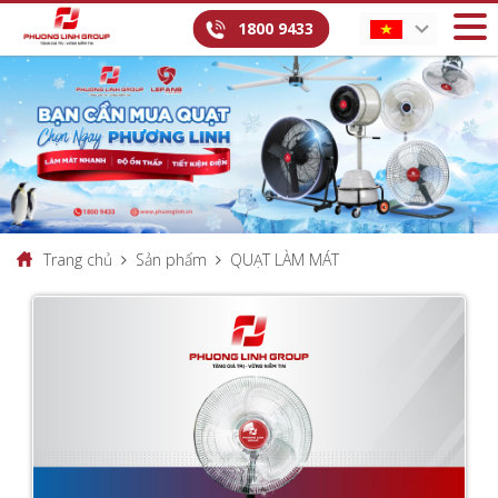
1800 9433
Trang chủ
Sản phẩm
QUẠT LÀM MÁT