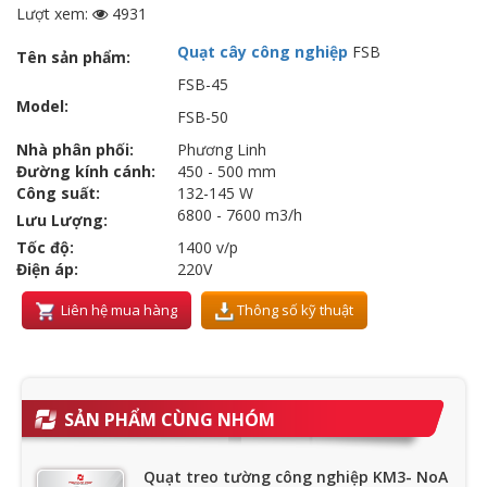
Lượt xem:
4931
Quạt cây công nghiệp
FSB
Tên sản phẩm:
FSB-45
Model:
FSB-50
Nhà phân phối:
Phương Linh
Đường kính cánh:
450 - 500 mm
Công suất:
132-145 W
6800 - 7600 m3/h
Lưu Lượng:
Tốc độ:
1400 v/p
Điện áp:
220V
Liên hệ mua hàng
Thông số kỹ thuật
SẢN PHẨM CÙNG NHÓM
Quạt treo tường công nghiệp KM3- NoA