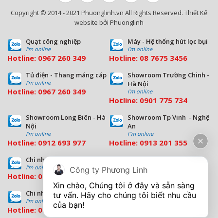
Copyright © 2014 - 2021 Phuonglinh.vn All Rights Reserved. Thiết Kế
website bởi Phuonglinh
Quạt công nghiệp
Máy - Hệ thống hút lọc bụi
I'm online
I'm online
Hotline:
0967 260 349
Hotline:
08
7675 3456
Tủ điện - Thang máng cáp
Showroom Trường Chinh -
I'm online
Hà Nội
Hotline:
0967 260 349
I'm online
Hotline:
09
01 775 734
Showroom Long Biên - Hà
Showroom Tp Vinh - Nghệ
Nội
An
I'm online
I''m online
Hotline:
0912 693 977
Hotline:
0913 201 355
Chi nhánh Đà Nẵng
Chi nhánh Hồ Chí Minh
I'm online
I'm online
Công ty Phương Linh
Hotline:
0963 544 563
Hotline:
0909 503 696
Xin chào, Chúng tôi ở đây và sẵn sàng 
Chi nhánh Bình Dương
tư vấn. Hãy cho chúng tôi biết nhu cầu 
I'm online
Hotline:
0933 569 039