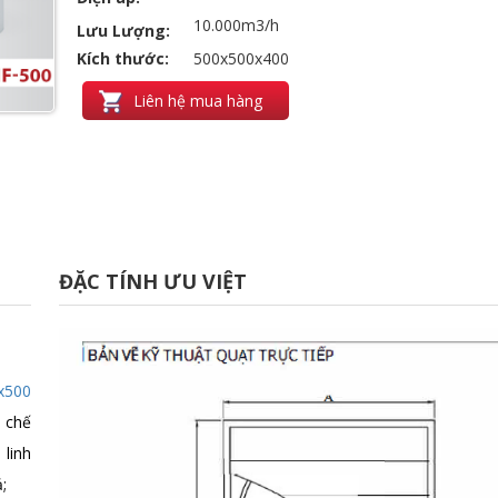
10.000m3/h
Lưu Lượng:
Kích thước:
500x500x400
Liên hệ mua hàng
ĐẶC TÍNH ƯU VIỆT
x500
ơ chế
linh
;