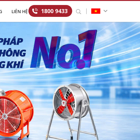
1800 9433
G
LIÊN HỆ