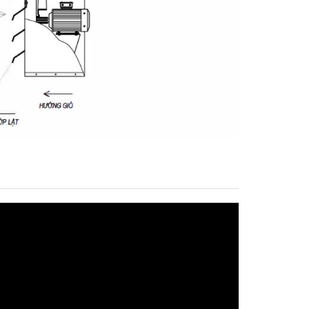
Quạt treo công
nghiệp chống nổ
FB
Chi tiết