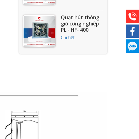
Quạt hút thông
gió công nghiệp
PL - HF- 400
Chi tiết
Quạt hướng trục
composite PL-CPS
Chi tiết
Quạt hút công
nghiệp 700x700
(PL-HF-700)
Chi tiết