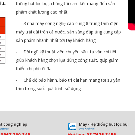
u...
thống hút lọc bụi, chúng tôi cam kết mang đến sản
phẩm chất lượng cao nhất.
- 3 nhà máy công nghệ cao cùng 8 trung tâm điện
máy trải dài trên cả nước, sẵn sàng đáp ứng cung cấp
sản phẩm nhanh nhất tới tay khách hàng;
- Đội ngũ kỹ thuật viên chuyên sâu, tư vấn chi tiết
giúp khách hàng chọn lựa đúng công suất, giúp giảm
thiểu chi phí tối đa
- Chế độ bảo hành, bảo trì dài hạn mang tới sự yên
tâm trong suốt quá trình sử dụng.
t công nghiệp
Máy - Hệ thống hút lọc bụi
online
I'm online
:
0967 260 349
Hotline:
08
7675 3456