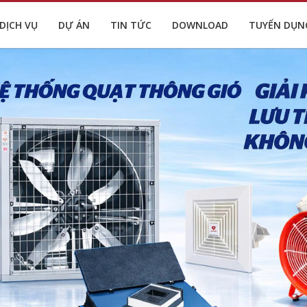
DỊCH VỤ
DỰ ÁN
TIN TỨC
DOWNLOAD
TUYỂN DỤN