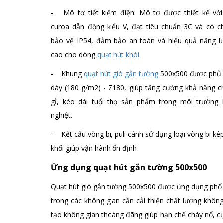
- Mô tơ tiết kiệm điện: Mô tơ được thiết kế với
curoa dẫn động kiểu V, đạt tiêu chuẩn 3C và có ch
bảo vệ IP54, đảm bảo an toàn và hiệu quả năng l
cao cho dòng
quạt hút khói
.
- Khung
quạt hút gió gắn tường
500x500 được phủ
dày (180 g/m2) - Z180, giúp tăng cường khả năng c
gỉ, kéo dài tuổi thọ sản phẩm trong môi trường 
nghiệt.
- Kết cấu vòng bi, puli cánh sử dụng loại vòng bi kép
khối giúp vận hành ổn định
Ứng dụng quạt hút gắn tường 500x500
Quạt hút gió gắn tường 500x500 được ứng dụng phổ 
trong các không gian cần cải thiện chất lượng không
tạo không gian thoáng đãng giúp hạn chế cháy nổ, c