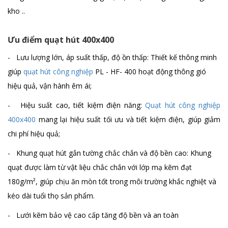
Quạt hút công nghiệp 700x700 (PL-HF-
kho ..
700)
Chi tiết
Ưu điểm quạt hút 400x400
- Lưu lượng lớn, áp suất thấp, độ ồn thấp: Thiết kế thông minh
Quạt treo công nghiệp chống nổ FB
giúp
quạt hút công nghiệp
PL - HF- 400 hoạt động thông gió
Chi tiết
hiệu quả, vận hành êm ái;
- Hiệu suất cao, tiết kiệm điện năng:
Quạt hút công nghiệp
400x400
mang lại hiệu suất tối ưu và tiết kiệm điện, giúp giảm
chi phí hiệu quả;
- Khung quạt hút gắn tường chắc chắn và độ bền cao: Khung
quạt được làm từ vật liệu chắc chắn với lớp mạ kẽm đạt
180g/m², giúp chịu ăn mòn tốt trong môi trường khắc nghiệt và
kéo dài tuổi thọ sản phẩm.
- Lưới kẽm bảo vệ cao cấp tăng độ bền và an toàn