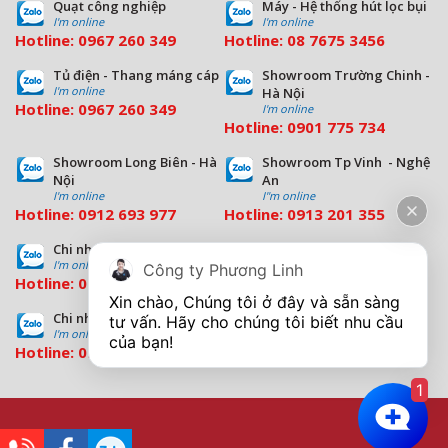
Quạt công nghiệp
Máy - Hệ thống hút lọc bụi
I'm online
I'm online
Hotline:
0967 260 349
Hotline:
08
7675 3456
Tủ điện - Thang máng cáp
Showroom Trường Chinh -
I'm online
Hà Nội
Hotline:
0967 260 349
I'm online
Hotline:
09
01 775 734
Showroom Long Biên - Hà
Showroom Tp Vinh - Nghệ
Nội
An
I'm online
I''m online
Hotline:
0912 693 977
Hotline:
0913 201 355
Chi nhánh Đà Nẵng
Chi nhánh Hồ Chí Minh
I'm online
I'm online
Công ty Phương Linh
Hotline:
0963 544 563
Hotline:
0909 503 696
Xin chào, Chúng tôi ở đây và sẵn sàng 
Chi nhánh Bình Dương
tư vấn. Hãy cho chúng tôi biết nhu cầu 
I'm online
Hotline:
0933 569 039
1