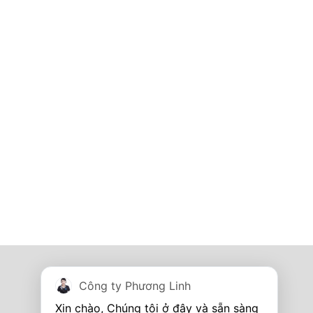
Tủ điện - Thang máng cáp
Công ty Phương Linh
I'm online
Hotline:
0967 260 349
Xin chào, Chúng tôi ở đây và sẵn sàng 