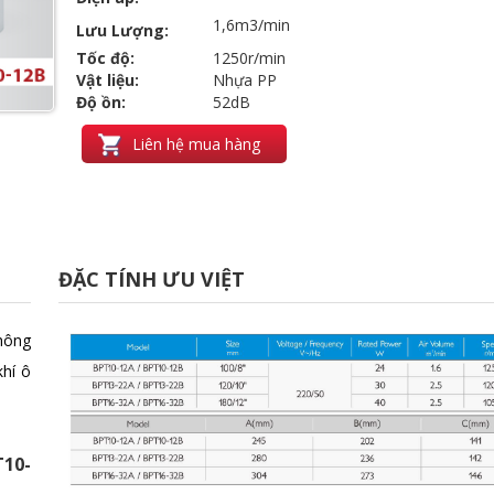
1,6m3/min
Lưu Lượng:
Tốc độ:
1250r/min
Vật liệu:
Nhựa PP
Độ ồn:
52dB
Liên hệ mua hàng
ĐẶC TÍNH ƯU VIỆT
hông
khí ô
T10-