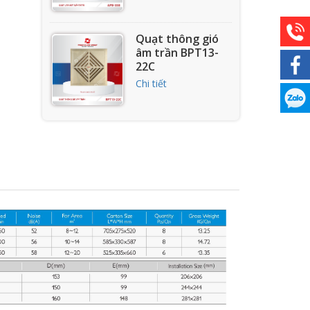
Quạt thông gió
âm trần BPT13-
22C
Chi tiết
Quạt thông gió
âm tường APC10-
1D
Chi tiết
Quạt thông gió
hút mùi bếp
APB25-5C
Chi tiết