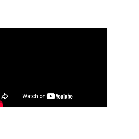
Quạt thông gió
gắn trần nối ống
BPT20
Chi tiết