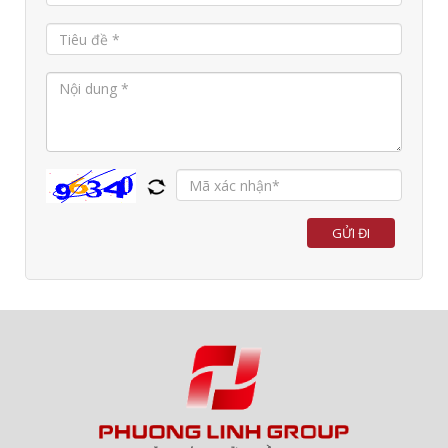
Email: sales@phuonglinh.vn
Xem bản đồ
Trung tâm điện máy công nghiệp chi nhánh Hồ
Chí Minh
Địa chỉ: Số 66A - Đường số 18, khu phố 2, Phường Bình
Hưng Hoà, TP Hồ Chí Minh
Hotline:
0909 503 696
Điện thoại: (028) 3883 1930
Email: plhochiminh@quatphuonglinh.vn
GỬI ĐI
Xem bản đồ
Văn phòng giao dịch chi nhánh Bình Dương
Địa chỉ: Số 43/13 Phạm Ngọc Thạch, Khu 5 Phú Mỹ, P. Bình
Dương, TP.HCM
Hotline:
0933 569 039
Điện thoại: 0933 569 039
Email: chinhanhbinhduong@phuonglinh.vn