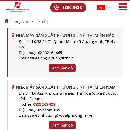
1800 9433
Trang chủ
Liên hệ
NHÀ MÁY SẢN XUẤT PHƯƠNG LINH TẠI MIỀN BẮC
Địa chỉ: Lô 38-2 KCN Quang Minh, xã Quang Minh, TP Hà
Nội
Điện thoại: 024 3216 1065
Email: sales.hn@phuonglinh.vn
Xem bản đồ
NHÀ MÁY SẢN XUẤT PHƯƠNG LINH TẠI MIỀN NAM
Địa chỉ: Lô A22, Khu công nghiệp Thái Hòa 03, xã Đức Lập,
Tỉnh Tây Ninh
Hotline:
0933 569 039
Điện thoại: 0933 569 039
Email: salebinhduong@quatphuonglinh.vn
Xem bản đồ