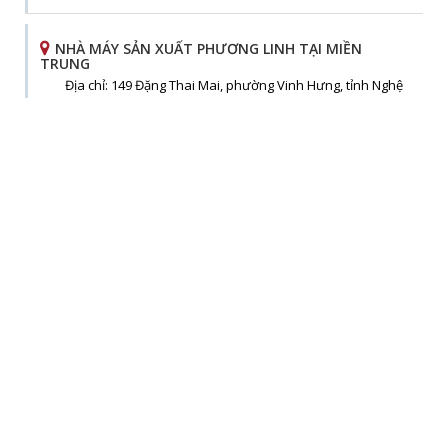
NHÀ MÁY SẢN XUẤT PHƯƠNG LINH TẠI MIỀN
TRUNG
Địa chỉ: 149 Đặng Thai Mai, phường Vinh Hưng, tỉnh Nghệ
An
Hotline:
0913 201 355
Điện thoại: 0913 201 355
Email: phuonglinhmientrung@quatphuonglinh.vn
Văn phòng Công ty CP Tập đoàn Cơ điện Phương
Linh
Địa chỉ: M08-L14 Khu Đô Thị Dương Nội, Phường Dương
Nội, TP Hà Nội
Hotline:
1800 9433
Điện thoại: (024) 6666.2256
Email: sales.hn@phuonglinh.vn
Xem bản đồ
Trung tâm điện máy công nghiệp chi nhánh Vinh