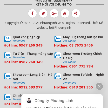
Xem bản đồ
KẾT NỐI VỚI CHÚNG TÔI
Kinh doanh văn phòng
Copyright © 2014 - 2021 Phuonglinh.vn All Rights Reserved. Thiết Kế
Địa chỉ: M08-L14 Khu Đô Thị Dương Nội, Phường Dương
website bởi Phuonglinh
Nội, TP Hà Nội
Hotline:
0967 260 349
Quạt công nghiệp
Máy - Hệ thống hút lọc bụi
Email: sales.hn@phuonglinh.vn
I'm online
I'm online
Hotline:
0967 260 349
Hotline:
08
7675 3456
Xem bản đồ
Tủ điện - Thang máng cáp
Showroom Trường Chinh -
I'm online
Hà Nội
Kinh doanh nhà máy
Hotline:
0967 260 349
I'm online
Hotline:
09
01 775 734
Địa chỉ: Lô 38-2 KCN Quang Minh, xã Quang Minh, TP Hà
Nội
Showroom Long Biên - Hà
Showroom Tp Vinh - Nghệ
Hotline:
0967 260 349
Nội
An
Điện thoại: (024) 3586 0482
I'm online
I''m online
Fax: Phòng Kinh doanh nhà máy
Hotline:
0912 693 977
Hotline:
0913 201 355
Email: sales.hn@phuonglinh.vn
Chi nhánh Đà Nẵng
Chi nhánh Hồ Chí Minh
Xem bản đồ
I'm online
I'm online
Công ty Phương Linh
Hotline:
0963 544 563
Hotline:
0909 503 696