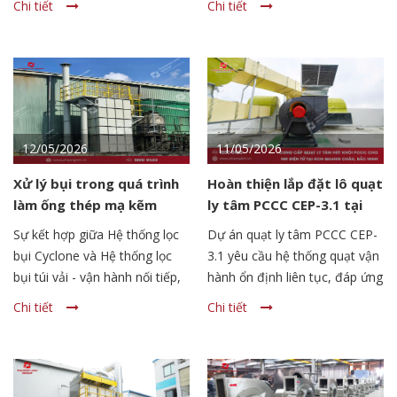
Chi tiết
Chi tiết
nghiệp của Phương Linh đã
APL-1-NoD được thiết kế linh
chính thức đạt chứng nhận CE,
hoạt với chân bánh xe di động,
đáp ứng các yêu cầu về an
cho phép "chỉ đâu đánh đó"
toàn, sức khỏe và tiêu chuẩn
kỹ thuật theo quy định áp
dụng đối với sản phẩm lưu
hành tại thị trường châu Âu.
12/05/2026
11/05/2026
Xử lý bụi trong quá trình
Hoàn thiện lắp đặt lô quạt
làm ống thép mạ kẽm
ly tâm PCCC CEP-3.1 tại
Nhà máy điện tử tại KCN
Sự kết hợp giữa Hệ thống lọc
Dự án quạt ly tâm PCCC CEP-
Quang Châu - Bắc Ninh
bụi Cyclone và Hệ thống lọc
3.1 yêu cầu hệ thống quạt vận
bụi túi vải - vận hành nối tiếp,
hành ổn định liên tục, đáp ứng
bổ trợ lẫn nhau để đạt hiệu
tiêu chuẩn kỹ thuật cao về hút
Chi tiết
Chi tiết
quả xử lý toàn diện nhất trong
khói sự cố, thông gió và đảm
việc xử lý bụi trong quá trình
bảo an toàn môi trường sản
làm ống thép mạ kẽm
xuất điện tử hiện đại.