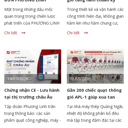
GROUP VƯƠN CAO, VƯƠN
thuật từ Jetfan Phương
Một trong những dấu mốc
Trong thiết kế và vận hành các
XA
Linh
quan trọng trong chiến lược
công trình hiện đại, không gian
phát triển của PHƯƠNG LINH
hầm kín như hầm chung cư,
GROUP là việc đón nhận Giấy
bãi đỗ xe hay hầm giao thông
Chi tiết
Chi tiết
chứng nhận đăng ký đầu tư
luôn là "bài toán khó" đối với
Dự án Nhà máy sản xuất quạt
các chủ đầu tư và nhà thầu .
công nghiệp, thiết bị hút lọc
Do đặc thù khép kín, khí thải
bụi và thiết bị điện công
từ phương tiện, bụi mịn cùng
nghiệp tại Khu công nghiệp
nguy cơ tích tụ khí độc CO,
Bắc Vinh, tỉnh Nghệ An.
CO2 không chỉ gây ảnh hưởng
nghiêm trọng đến sức khỏe
14/07/2026
18/05/2026
người sử dụng mà còn tiềm
Chứng nhận CE - Lưu hành
Gần 200 chiếc quạt thông
ẩn rủi ro cháy nổ cao. Vì vậy,
tại thị trường châu Âu
gió APL-1 giúp xua tan
việc lựa chọn đúng giải pháp
loạt sản phẩm quạt công
nắng nóng tại Nhà máy
thông gió ngay từ đầu không
Tập đoàn Phương Linh trân
Tại nhà máy thép Quảng Ngãi,
nghiệp, máy/ hệ thống hút
thép tỉnh Quảng Ngãi
chỉ quyết định sự an toàn,
trọng thông báo: các sản
nhiệt độ không phân bổ đều
lọc bụi
phẩm quạt công nghiệp, máy -
mà tập trung đậm đặc tại các
hệ thống hút lọc bụi công
khu lò luyện, khu cán phôi.