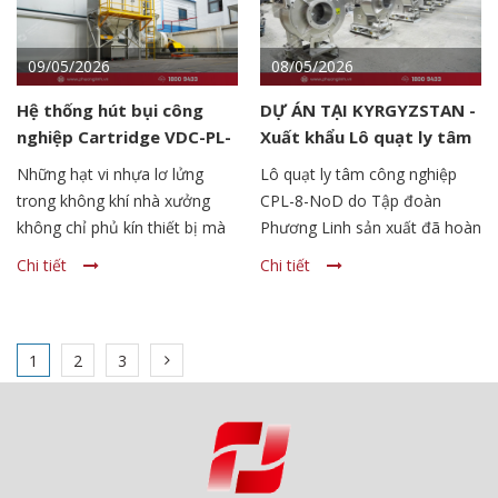
09/05/2026
08/05/2026
Hệ thống hút bụi công
DỰ ÁN TẠI KYRGYZSTAN -
nghiệp Cartridge VDC-PL-
Xuất khẩu Lô quạt ly tâm
12 xử lý bụi nghiền nhựa
công nghiệp CPL-8-NoD
Những hạt vi nhựa lơ lửng
Lô quạt ly tâm công nghiệp
trong không khí nhà xưởng
CPL-8-NoD do Tập đoàn
không chỉ phủ kín thiết bị mà
Phương Linh sản xuất đã hoàn
còn len lỏi sâu vào đường hô
thiện những công đoạn cuối,
Chi tiết
Chi tiết
hấp của công nhân, gây ra
vượt qua các khâu kiểm tra
những tổn thương tích lũy khó
nghiêm ngặt nhất trước khi lên
lường
đường phục vụ dự án “Xây
1
2
3
dựng lại và hiện đại hóa các
nhà máy xử lý nước thải” tại
thành phố Bishkek, thành phố
lớn nhất và cũng là thủ đô của
Kyrgyzstan.