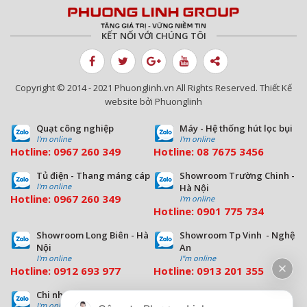
KẾT NỐI VỚI CHÚNG TÔI
Copyright © 2014 - 2021 Phuonglinh.vn All Rights Reserved. Thiết Kế
website bởi Phuonglinh
Quạt công nghiệp
Máy - Hệ thống hút lọc bụi
I'm online
I'm online
Hotline:
0967 260 349
Hotline:
08
7675 3456
Tủ điện - Thang máng cáp
Showroom Trường Chinh -
I'm online
Hà Nội
Hotline:
0967 260 349
I'm online
Hotline:
09
01 775 734
Showroom Long Biên - Hà
Showroom Tp Vinh - Nghệ
Nội
An
I'm online
I''m online
Hotline:
0912 693 977
Hotline:
0913 201 355
Chi nhánh Đà Nẵng
Chi nhánh Hồ Chí Minh
I'm online
I'm online