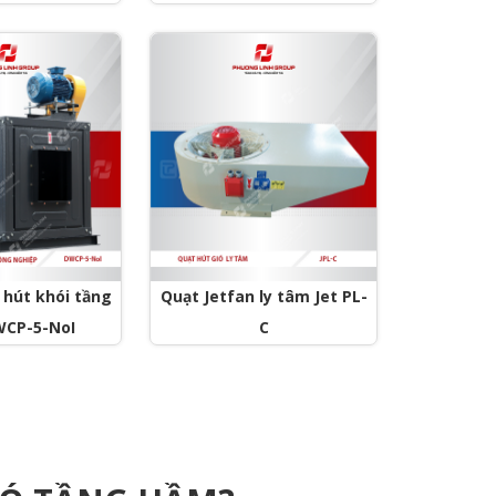
 hút khói tầng
Quạt Jetfan ly tâm Jet PL-
CP-5-NoI
C