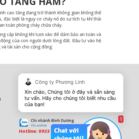
IÓ TẦNG HẦM?
rình cao tầng đang trở thành không gian không thể
 đặc biệt là nguy cơ cháy nổ do sự tích tụ khí thải
 an toàn phòng cháy chữa cháy.
 cung cấp không khí tươi vào để đảm bảo an toàn và
 động của con người dưới lòng đất. Đầu tư vào hệ
 và tài sản cho cộng đồng.
Tủ điện - Thang máng cáp
Công ty Phương Linh
I'm online
Hotline:
0967 260 349
Xin chào, Chúng tôi ở đây và sẵn sàng 
tư vấn. Hãy cho chúng tôi biết nhu cầu 
i
Showroom Tp Vinh - Nghệ An
I''m online
Hotline:
0913 201 355
1
Chi nhánh Bình Dương
I'm online
Hotline:
0933 569 039