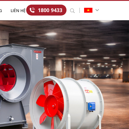
1800 9433
G
LIÊN HỆ