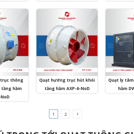
trục thông
Quạt hướng trục hút khói
Quạt ly tâm
i tầng hầm
tầng hầm AXP-6-NoD
hầm DW
-NoD
1
2