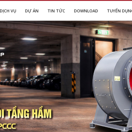
DỊCH VỤ
DỰ ÁN
TIN TỨC
DOWNLOAD
TUYỂN DỤN