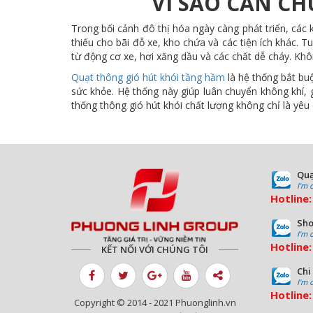
VÌ SAO CẦN C
Trong bối cảnh đô thị hóa ngày càng phát triển, các
thiếu cho bãi đỗ xe, kho chứa và các tiện ích khác. T
từ động cơ xe, hơi xăng dầu và các chất dễ cháy. Kh
Quạt thông gió hút khói tầng hầm
là hệ thống bắt buộ
sức khỏe. Hệ thống này giúp luân chuyển không khí,
thống thông gió hút khói chất lượng không chỉ là yê
Quạ
I'm 
Hotline
Sho
I'm 
Hotline
KẾT NỐI VỚI CHÚNG TÔI
Chi
I'm 
Hotline
Copyright © 2014 - 2021 Phuonglinh.vn