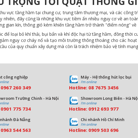
HÚ TRỌNG TỚI QUẠT THÔNG G
 khu vực tầng hầm tại chung cư, trung tâm thương mại, và các công t
uy nhiên, đây cũng là những khu vực tiềm ẩn nhiều nguy cơ về an toàn,
ông gian kín, thông gió kém khiến tầng hầm trở thành "điểm nóng" về
c để loại bỏ khí thải, bụi bẩn và khí độc hại từ tầng hầm, đồng thời
 giảm nguy cơ cháy nổ và tạo môi trường thông thoáng cho các hoạt
u cầu của quy chuẩn xây dựng mà còn là trách nhiệm bảo vệ tính mạng
t công nghiệp
Máy - Hệ thống hút lọc bụi
online
I'm online
:
0967 260 349
Hotline:
08
7675 3456
wroom Trường Chinh - Hà Nội
Showroom Long Biên - Hà Nộ
online
I'm online
:
09
01 775 734
Hotline:
0912 693 977
 nhánh Đà Nẵng
Chi nhánh Hồ Chí Minh
online
I'm online
:
0963 544 563
Hotline:
0909 503 696