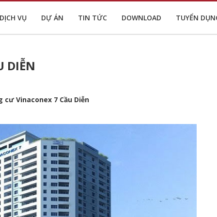
DỊCH VỤ
DỰ ÁN
TIN TỨC
DOWNLOAD
TUYỂN DỤN
U DIỄN
 cư Vinaconex 7 Cầu Diễn