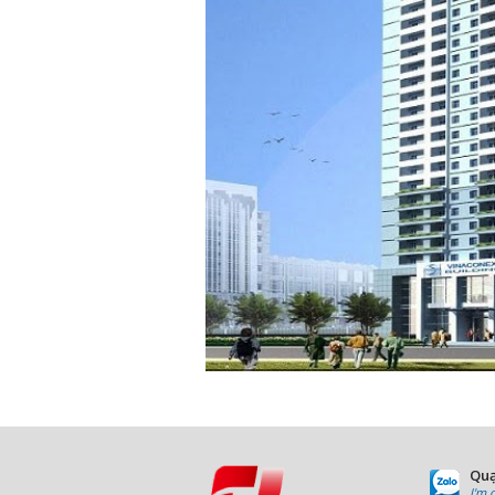
Quạ
I'm 