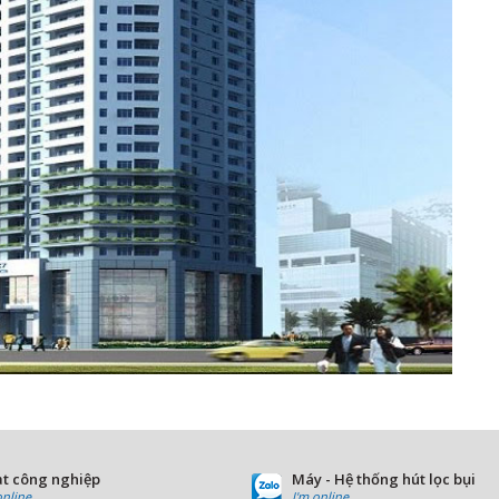
t công nghiệp
Máy - Hệ thống hút lọc bụi
online
I'm online