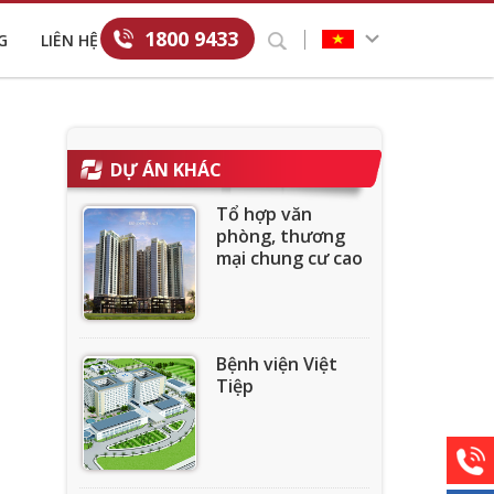
1800 9433
G
LIÊN HỆ
DỰ ÁN KHÁC
Tổ hợp văn
phòng, thương
mại chung cư cao
cấp Golden
Palace
Bệnh viện Việt
Tiệp