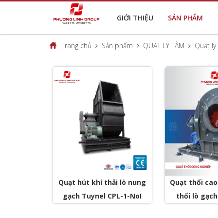
GIỚI THIỆU
SẢN PHẨM
Trang chủ
Sản phẩm
QUẠT LY TÂM
Quạt ly
Quạt hút khí thải lò nung
Quạt thổi ca
gạch Tuynel CPL-1-NoI
thổi lò gạc