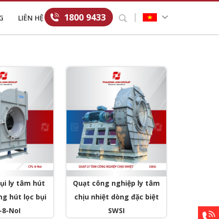
1800 9433
G
LIÊN HỆ
ụi ly tâm hút
Quạt công nghiệp ly tâm
g hút lọc bụi
chịu nhiệt dòng đặc biệt
-8-NoI
SWSI