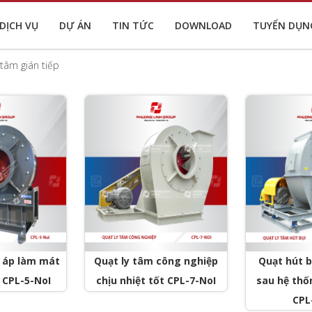
DỊCH VỤ
DỰ ÁN
TIN TỨC
DOWNLOAD
TUYỂN DỤN
 tâm gián tiếp
o áp làm mát
Quạt ly tâm công nghiệp
Quạt hút b
h CPL-5-NoI
chịu nhiệt tốt CPL-7-NoI
sau hệ thốn
CPL