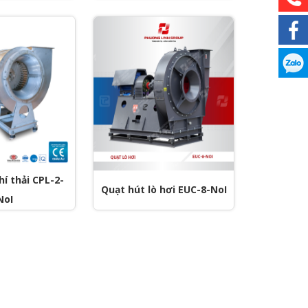
í thải CPL-2-
Quạt hút lò hơi EUC-8-NoI
NoI