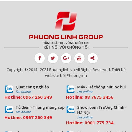
Quạt công nghiệp hút khí thải cho nhà
máy tại Quảng Nam
KẾT NỐI VỚI CHÚNG TÔI
Quạt thông gió nhà xưởng sản xuất đồ
thủ công mỹ nghệ
Copyright © 2014 - 2021 Phuonglinh.vn All Rights Reserved. Thiết Kế
website bởi Phuonglinh
Quạt công nghiệp
Máy - Hệ thống hút lọc bụi
Nhà máy JL Tiền Giang
I'm online
I'm online
Hotline:
0967 260 349
Hotline:
08
7675 3456
Tủ điện - Thang máng cáp
Showroom Trường Chinh -
I'm online
Hà Nội
Hotline:
0967 260 349
I'm online
Hotline:
09
01 775 734
Công ty may mặc tại Preah Vihear,
Campuchia