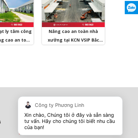
ạt ly tâm công
Nâng cao an toàn nhà
ng cao an toàn
xưởng tại KCN VSIP Bắc
i nhà máy sản
Ninh với lô quạt hút mái
n tạo tại Tây
nhà xưởng
inh
Tủ điện - Thang máng cáp
Công ty Phương Linh
I'm online
Hotline:
0967 260 349
Xin chào, Chúng tôi ở đây và sẵn sàng 
tư vấn. Hãy cho chúng tôi biết nhu cầu 
i
Showroom Tp Vinh - Nghệ An
I''m online
Hotline:
0913 201 355