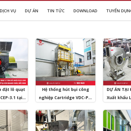
DỊCH VỤ
DỰ ÁN
TIN TỨC
DOWNLOAD
TUYỂN DỤN
p đặt lô quạt
Hệ thống hút bụi công
DỰ ÁN TẠI 
CEP-3.1 tại
nghiệp Cartridge VDC-PL-
Xuất khẩu L
 tử tại KCN
12 xử lý bụi nghiền nhựa
công nghi
- Bắc Ninh