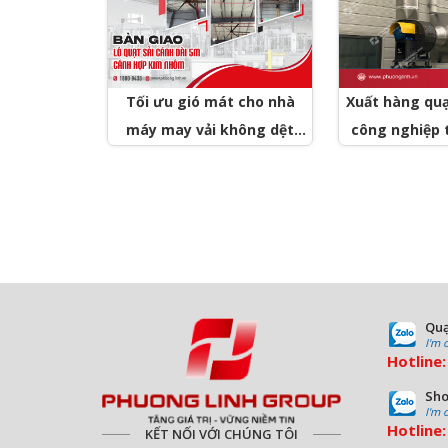
Tối ưu gió mát cho nhà
Xuất hàng quạ
máy may vải không dệt
công nghiệp 
xăm kim bởi quạt trần sải
cánh dài 5m
Quạ
I'm 
Hotline
Sho
I'm 
Hotline
KẾT NỐI VỚI CHÚNG TÔI