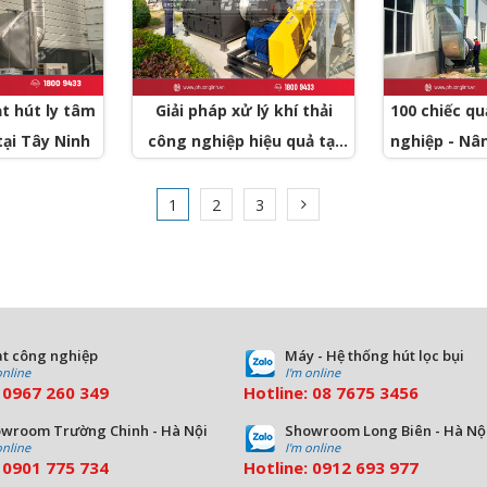
t hút ly tâm
Giải pháp xử lý khí thải
100 chiếc qu
tại Tây Ninh
công nghiệp hiệu quả tại
nghiệp - Nâ
KCN Nội Bài
cháy nổ tớ
xuất cỏ nhâ
1
2
3
N
t công nghiệp
Máy - Hệ thống hút lọc bụi
online
I'm online
:
0967 260 349
Hotline:
08
7675 3456
wroom Trường Chinh - Hà Nội
Showroom Long Biên - Hà Nộ
online
I'm online
:
09
01 775 734
Hotline:
0912 693 977