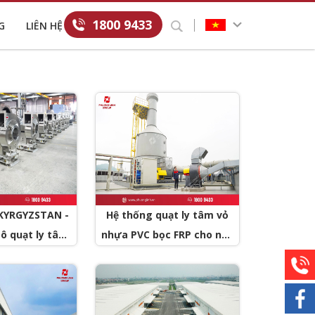
1800 9433
G
LIÊN HỆ
KYRGYZSTAN -
Hệ thống quạt ly tâm vỏ
ô quạt ly tâm
nhựa PVC bọc FRP cho nhà
ệp CPL-8-NoD
máy sản xuất linh kiện điện
tử