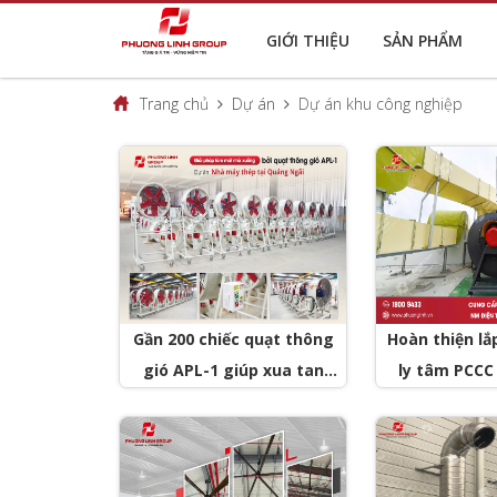
GIỚI THIỆU
SẢN PHẨM
Trang chủ
Dự án
Dự án khu công nghiệp
Gần 200 chiếc quạt thông
Hoàn thiện lắ
gió APL-1 giúp xua tan
ly tâm PCCC 
nắng nóng tại Nhà máy
Nhà máy điện
thép tỉnh Quảng Ngãi
Quang Châu 