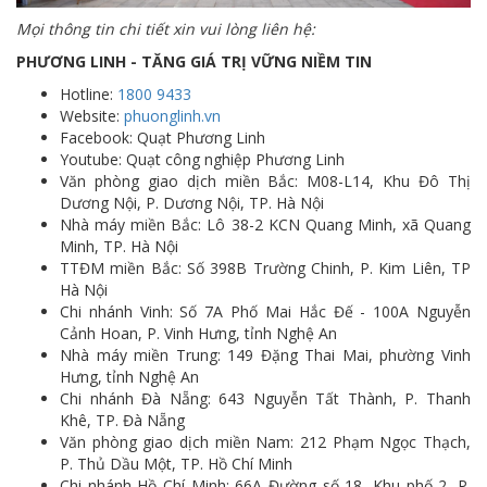
Mọi thông tin chi tiết xin vui lòng liên hệ:
PHƯƠNG LINH - TĂNG GIÁ TRỊ VỮNG NIỀM TIN
Hotline:
1800 9433
Website:
phuonglinh.vn
Facebook: Quạt Phương Linh
Youtube: Quạt công nghiệp Phương Linh
Văn phòng giao dịch miền Bắc: M08-L14, Khu Đô Thị
Dương Nội, P. Dương Nội, TP. Hà Nội
Nhà máy miền Bắc: Lô 38-2 KCN Quang Minh, xã Quang
Minh, TP. Hà Nội
TTĐM miền Bắc: Số 398B Trường Chinh, P. Kim Liên, TP
Hà Nội
Chi nhánh Vinh: Số 7A Phố Mai Hắc Đế - 100A Nguyễn
Cảnh Hoan, P. Vinh Hưng, tỉnh Nghệ An
Nhà máy miền Trung: 149 Đặng Thai Mai, phường Vinh
Hưng, tỉnh Nghệ An
Chi nhánh Đà Nẵng: 643 Nguyễn Tất Thành, P. Thanh
Khê, TP. Đà Nẵng
Văn phòng giao dịch miền Nam: 212 Phạm Ngọc Thạch,
P. Thủ Dầu Một, TP. Hồ Chí Minh
Chi nhánh Hồ Chí Minh: 66A Đường số 18, Khu phố 2, P.