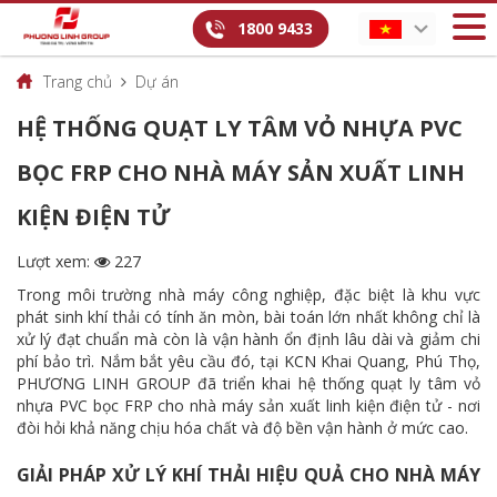
1800 9433
Trang chủ
Dự án
HỆ THỐNG QUẠT LY TÂM VỎ NHỰA PVC
BỌC FRP CHO NHÀ MÁY SẢN XUẤT LINH
KIỆN ĐIỆN TỬ
Lượt xem:
227
Trong môi trường nhà máy công nghiệp, đặc biệt là khu vực
phát sinh khí thải có tính ăn mòn, bài toán lớn nhất không chỉ là
xử lý đạt chuẩn mà còn là vận hành ổn định lâu dài và giảm chi
phí bảo trì. Nắm bắt yêu cầu đó, tại KCN Khai Quang, Phú Thọ,
PHƯƠNG LINH GROUP đã triển khai hệ thống quạt ly tâm vỏ
nhựa PVC bọc FRP cho nhà máy sản xuất linh kiện điện tử - nơi
đòi hỏi khả năng chịu hóa chất và độ bền vận hành ở mức cao.
GIẢI PHÁP XỬ LÝ KHÍ THẢI HIỆU QUẢ CHO NHÀ MÁY