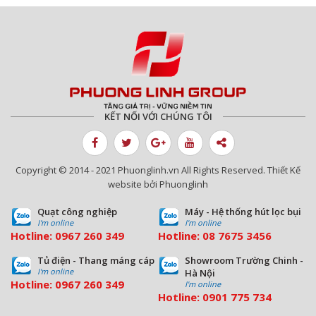
Nội
Xuất xưởng 200 chiếc quạt thông gió -
Giải pháp làm mát không thể thiếu cho
nhà xưởng
KẾT NỐI VỚI CHÚNG TÔI
Xuất khẩu hệ thống lọc bụi túi vải qua
thị trường Nhật Bản
Copyright © 2014 - 2021 Phuonglinh.vn All Rights Reserved. Thiết Kế
website bởi Phuonglinh
Quạt công nghiệp
Máy - Hệ thống hút lọc bụi
Quạt hút khí thải lò hơi 500Kw, lưu
I'm online
I'm online
Hotline:
0967 260 349
Hotline:
08
7675 3456
lượng 100.000m3/h có gì đặc biệt?
Tủ điện - Thang máng cáp
Showroom Trường Chinh -
I'm online
Hà Nội
Hotline:
0967 260 349
I'm online
Hotline:
09
01 775 734
Huy động hơn 10 xe container vận