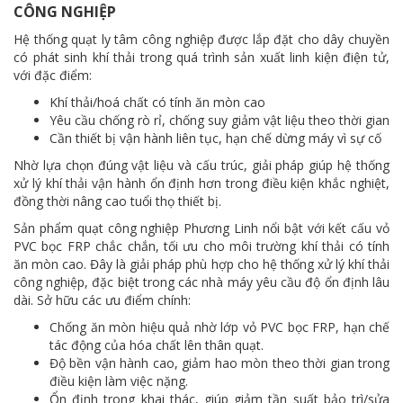
CÔNG NGHIỆP
Hệ thống quạt ly tâm công nghiệp được lắp đặt cho dây chuyền
có phát sinh khí thải trong quá trình sản xuất linh kiện điện tử,
với đặc điểm:
Khí thải/hoá chất có tính ăn mòn cao
Yêu cầu chống rò rỉ, chống suy giảm vật liệu theo thời gian
Cần thiết bị vận hành liên tục, hạn chế dừng máy vì sự cố
Nhờ lựa chọn đúng vật liệu và cấu trúc, giải pháp giúp hệ thống
xử lý khí thải vận hành ổn định hơn trong điều kiện khắc nghiệt,
đồng thời nâng cao tuổi thọ thiết bị.
Sản phẩm quạt công nghiệp Phương Linh nổi bật với kết cấu vỏ
PVC bọc FRP chắc chắn, tối ưu cho môi trường khí thải có tính
ăn mòn cao. Đây là giải pháp phù hợp cho hệ thống xử lý khí thải
công nghiệp, đặc biệt trong các nhà máy yêu cầu độ ổn định lâu
dài. Sở hữu các ưu điểm chính:
Chống ăn mòn hiệu quả nhờ lớp vỏ PVC bọc FRP, hạn chế
tác động của hóa chất lên thân quạt.
Độ bền vận hành cao, giảm hao mòn theo thời gian trong
điều kiện làm việc nặng.
Ổn định trong khai thác, giúp giảm tần suất bảo trì/sửa