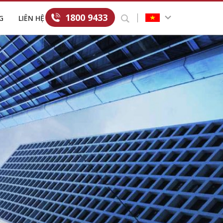
1800 9433
G
LIÊN HỆ