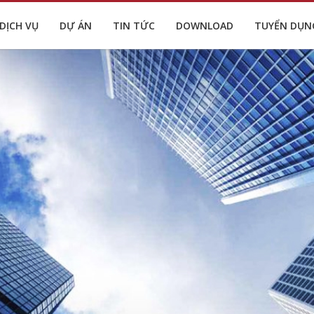
DỊCH VỤ
DỰ ÁN
TIN TỨC
DOWNLOAD
TUYỂN DỤN