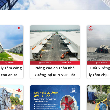
t ly tâm công
Nâng cao an toàn nhà
Xuất xưởng 
 cao an toàn
xưởng tại KCN VSIP Bắc
ly tâm chịu 
nhà máy sản
Ninh với lô quạt hút mái
ty PCCC tại
 tạo tại Tây
nhà xưởng
nh