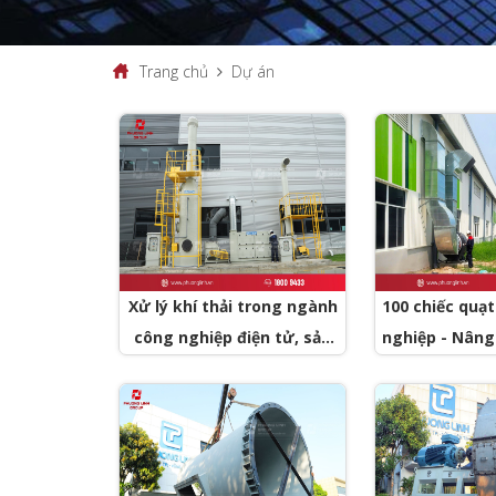
Trang chủ
Dự án
Xử lý khí thải trong ngành
100 chiếc quạ
công nghiệp điện tử, sản
nghiệp - Nâng
xuất phụ tùng ô tô
cháy nổ tới 
xuất cỏ nhân
Ni