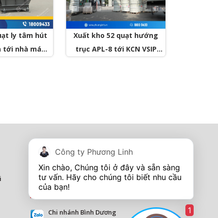
ạt ly tâm hút
Xuất kho 52 quạt hướng
n tới nhà máy
trục APL-8 tới KCN VSIP
Bắc Ninh
Nghệ An
Tủ điện - Thang máng cáp
Công ty Phương Linh
I'm online
Hotline:
0967 260 349
Xin chào, Chúng tôi ở đây và sẵn sàng 
tư vấn. Hãy cho chúng tôi biết nhu cầu 
i
Showroom Tp Vinh - Nghệ An
I''m online
Hotline:
0913 201 355
1
Chi nhánh Bình Dương