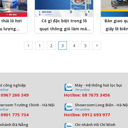
thải lò hơi
Có gì đặc biệt trong lô
Bàn giao qu
ưu lượng
quạt thông gió làm mát
giấy lề biê
 có gì đặc
nhà máy sản xuất thép lớn
giấy 
t?
nhất Việt Nam
1
2
3
4
5
t công nghiệp
Máy - Hệ thống hút lọc bụi
online
I'm online
:
0967 260 349
Hotline:
08
7675 3456
wroom Trường Chinh - Hà Nội
Showroom Long Biên - Hà Nộ
online
I'm online
:
09
01 775 734
Hotline:
0912 693 977
 nhánh Đà Nẵng
Chi nhánh Hồ Chí Minh