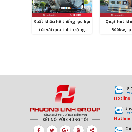
Xuất khẩu hệ thống lọc bụi
Quạt hút khí 
túi vải qua thị trường
500Kw, l
Nhật Bản
100.000m3/h
biệ
Quạ
I'm 
Hotline
Sho
I'm 
Hotline
KẾT NỐI VỚI CHÚNG TÔI
Chi