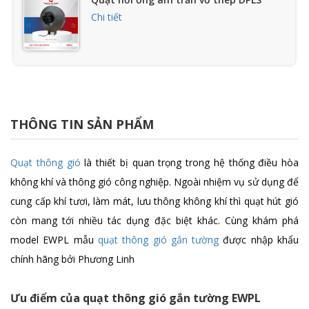
Chi tiết
Quạt nối ống âm trần dạng hộp vuông
AFPL
Chi tiết
THÔNG TIN SẢN PHẨM
Quạt thông gió gắn trần chính hãng
Quạt thông gió
là thiết bị quan trọng trong hệ thống điều hòa
ECPL
không khí và thông gió công nghiệp. Ngoài nhiệm vụ sử dụng để
Chi tiết
cung cấp khí tươi, làm mát, lưu thông không khí thì quạt hút gió
còn mang tới nhiều tác dụng đặc biệt khác. Cùng khám phá
Quạt thông gió FAC - A
model EWPL mẫu
quạt thông gió gắn tường
được nhập khẩu
Chi tiết
chính hãng bởi Phương Linh
Ưu điểm của quạt thông gió gắn tường EWPL