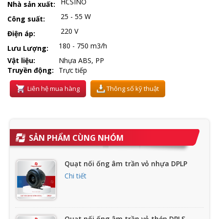
HCSINO
Nhà sản xuất:
25 - 55 W
Công suất:
220 V
Điện áp:
180 - 750 m3/h
Lưu Lượng:
Vật liệu:
Nhựa ABS, PP
Truyền động:
Trực tiếp
Liên hệ mua hàng
Thông số kỹ thuật
SẢN PHẨM CÙNG NHÓM
Quạt nối ống âm trần vỏ nhựa DPLP
Chi tiết
Quạt nối ống âm trần vỏ thép DPLS