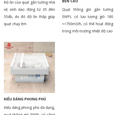
BỀN CAO
Độ ồn của quạt gắn tường nhà
vệ sinh dao động từ 35 đến
Quạt thông gió gắn tường
55db, do đó độ ồn thấp giúp
EWPL có lưu lượng gió 180
quạt chạy êm
=>750m3/h, có thể hoạt động
trong môi trường nhiệt độ cao
KIỂU DÁNG PHONG PHÚ
Kiểu dáng phong phú đa dạng,
quạt thông gió EWPL có công