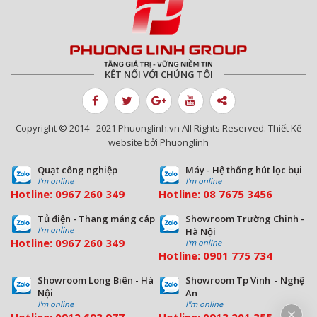
KẾT NỐI VỚI CHÚNG TÔI
Copyright © 2014 - 2021 Phuonglinh.vn All Rights Reserved. Thiết Kế
website bởi Phuonglinh
Quạt công nghiệp
Máy - Hệ thống hút lọc bụi
I'm online
I'm online
Hotline:
0967 260 349
Hotline:
08
7675 3456
Tủ điện - Thang máng cáp
Showroom Trường Chinh -
I'm online
Hà Nội
Hotline:
0967 260 349
I'm online
Hotline:
09
01 775 734
Showroom Long Biên - Hà
Showroom Tp Vinh - Nghệ
Nội
An
I'm online
I''m online
Hotline:
0912 693 977
Hotline:
0913 201 355