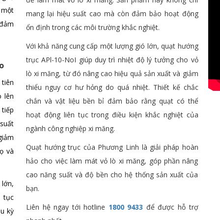
h một
mang lại hiệu suất cao mà còn đảm bảo hoạt động
 đảm
ổn định trong các môi trường khắc nghiệt.
Với khả năng cung cấp một lượng gió lớn, quạt hướng
trục APl-10-NoI giúp duy trì nhiệt độ lý tưởng cho vỏ
o
lò xi măng, từ đó nâng cao hiệu quả sản xuất và giảm
 tiên
thiểu nguy cơ hư hỏng do quá nhiệt. Thiết kế chắc
 lên
chắn và vật liệu bền bỉ đảm bảo rằng quạt có thể
tiếp
hoạt động liên tục trong điều kiện khắc nghiệt của
suất
ngành công nghiệp xi măng.
giảm
Quạt hướng trục của Phương Linh là giải pháp hoàn
họ và
hảo cho việc làm mát vỏ lò xi măng, góp phần nâng
cao năng suất và độ bền cho hệ thống sản xuất của
 lớn,
bạn.
 tục
Liên hệ ngay tới hotline
1800 9433
để được hỗ trợ
hu kỳ