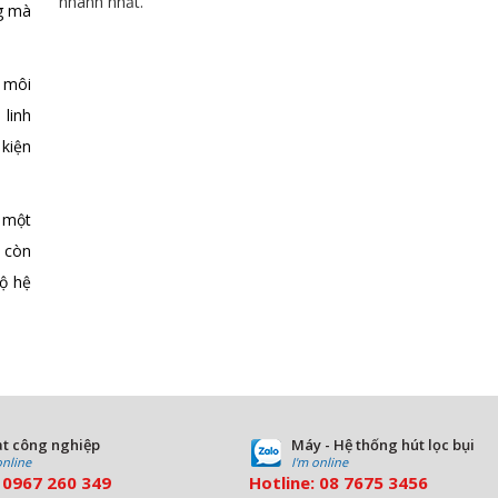
nhanh nhất.
ng mà
 môi
 linh
 kiện
 một
à còn
ộ hệ
t công nghiệp
Máy - Hệ thống hút lọc bụi
online
I'm online
:
0967 260 349
Hotline:
08
7675 3456