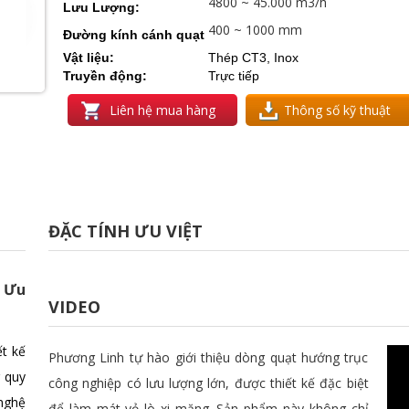
4800 ~ 45.000 m3/h
Lưu Lượng:
400 ~ 1000 mm
Đường kính cánh quạt
Vật liệu:
Thép CT3, Inox
Truyền động:
Trực tiếp
Liên hệ mua hàng
Thông số kỹ thuật
ĐẶC TÍNH ƯU VIỆT
i Ưu
VIDEO
t kế
Phương Linh tự hào giới thiệu dòng quạt hướng trục
g quy
công nghiệp có lưu lượng lớn, được thiết kế đặc biệt
 nghệ
để làm mát vỏ lò xi măng. Sản phẩm này không chỉ