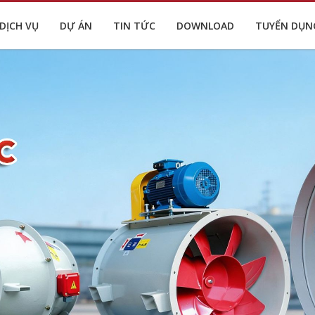
DỊCH VỤ
DỰ ÁN
TIN TỨC
DOWNLOAD
TUYỂN DỤN