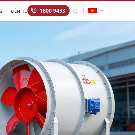
1800 9433
G
LIÊN HỆ