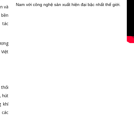
Nam với công nghệ sản xuất hiện đại bậc nhất thế giới.
ân và
, bền
 tác
ương
 Việt
thổi
, hút
g khí
 các