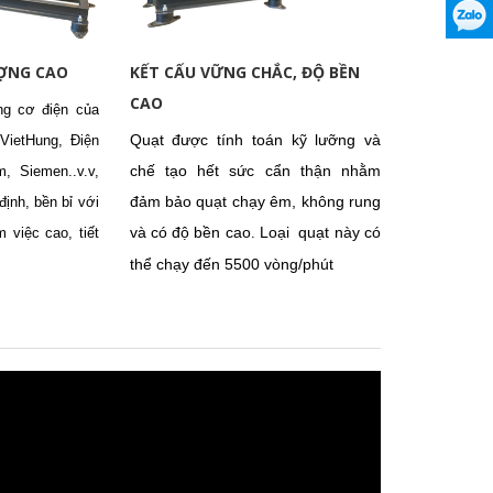
8 - NoI
Chi tiết
ỢNG CAO
KẾT CẤU VỮNG CHẮC, ĐỘ BỀN
CAO
ng cơ điện của
Quạt được tính toán kỹ lưỡng và
 VietHung, Điện
chế tạo hết sức cẩn thận nhằm
m, Siemen..v.v,
đảm bảo quạt chạy êm, không rung
định, bền bỉ với
và có độ bền cao
Loại quạt này có
m việc cao, tiết
.
thể chạy đến 5500 vòng/phút