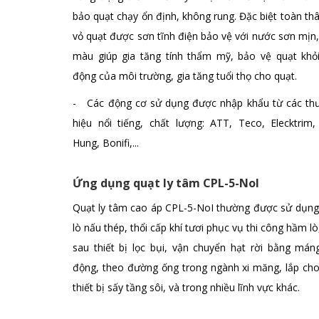
bảo quạt chạy ổn định, không rung. Đặc biệt toàn th
vỏ quạt được sơn tĩnh điện bảo vệ với nước sơn mịn
màu giúp gia tăng tính thẩm mỹ, bảo vệ quạt khỏi
động của môi trường, gia tăng tuổi thọ cho quạt.
- Các động cơ sử dụng được nhập khẩu từ các th
hiệu nổi tiếng, chất lượng: ATT, Teco, Elecktrim,
Hung, Bonifi,...
Ứng dụng quạt ly tâm CPL-5-NoI
Quạt ly tâm cao áp CPL-5-NoI thường được sử dụng 
lò nấu thép, thổi cấp khí tươi phục vụ thi công hầm lò
sau thiết bị lọc bụi, vận chuyển hạt rời bằng mán
động, theo đường ống trong ngành xi măng, lắp cho
thiết bị sấy tầng sôi, và trong nhiều lĩnh vực khác.