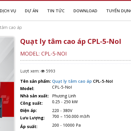
DỊCH VỤ
DỰ ÁN
TIN TỨC
DOWNLOAD
TUYỂN DỤN
 tâm cao áp
Quạt ly tâm cao áp CPL-5-NoI
MODEL: CPL-5-NOI
Lượt xem:
5993
Tên sản phẩm:
Quạt ly tâm cao áp
CPL-5-NoI
CPL-5-NoI
Model:
Nhà sản xuất:
Phương Linh
0.25 - 250 kW
Công suất:
Điện áp:
220 - 380V
700 – 150.000 m3/h
Lưu Lượng:
200 - 10000 Pa
Áp suất: