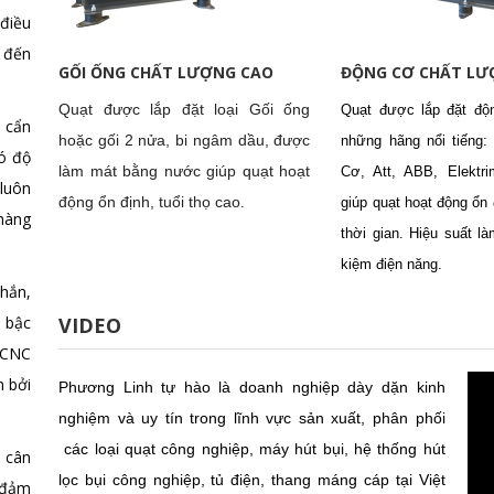
điều
 đến
GỐI ỐNG CHẤT LƯỢNG CAO
ĐỘNG CƠ CHẤT LƯ
Quạt được lắp đặt loại Gối ống
Quạt được lắp đặt độ
 cẩn
hoặc gối 2 nửa, bi ngâm dầu, được
những hãng nổi tiếng:
ó độ
làm mát bằng nước giúp quạt hoạt
Cơ, Att, ABB, Elektri
 luôn
động ổn định, tuổi thọ cao
.
giúp quạt hoạt động ổn 
hàng
thời gian. Hiệu suất là
kiệm điện năng.
hắn,
 bậc
VIDEO
n CNC
n bởi
Phương Linh tự hào là doanh nghiệp dày dặn kinh
nghiệm và uy tín trong lĩnh vực sản xuất, phân phối
các loại
quạt công nghiệp
,
máy hút bụi, hệ thống hút
 cân
lọc bụi
công nghiệp,
tủ điện, thang máng cáp
tại Việt
 đảm