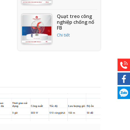
Quạt treo công
nghiệp chống nổ
FB
Chi tiết
Quạt treo tường
FB-45C
Chi tiết
Quạt treo tường
FB-45A
Chi tiết