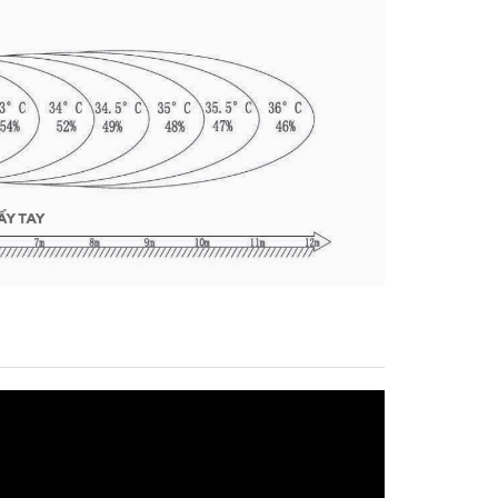
Quạt treo tường
công suất 80W
FB-45B
Chi tiết