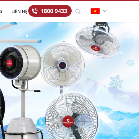
1800 9433
G
LIÊN HỆ