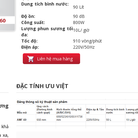
Dung tích bình nước:
90 Lít
Độ ồn:
90 dB
Công suất:
800W
Lượng phun sương tối
10L/ giờ
đa:
Tốc độ:
910 vòng/phút
Điện áp:
220V/50Hz
Liên hệ mua hàng
ĐẶC TÍNH ƯU VIỆT
ơng
 khả
 xa,