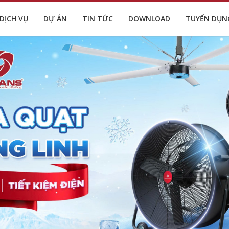
DỊCH VỤ
DỰ ÁN
TIN TỨC
DOWNLOAD
TUYỂN DỤN