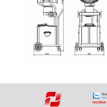
Quạ
I'm 
Hotline