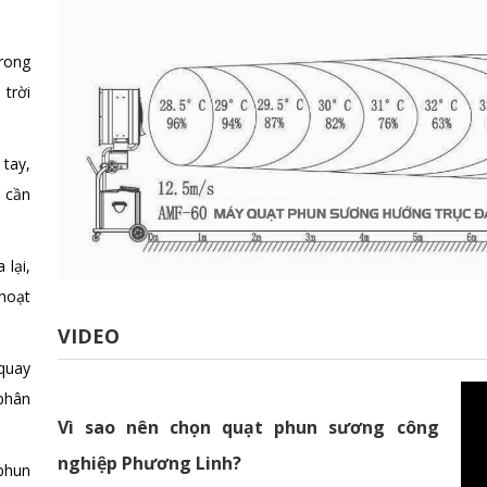
rong
 trời
tay,
o cần
lại,
 hoạt
VIDEO
quay
phân
Vì sao nên chọn quạt phun sương công
nghiệp Phương Linh?
phun