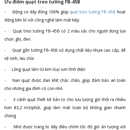
Ưu điểm quạt treo tường FB-45B
Quạt treo tường FB-45A
- Động cơ dây đồng 100% giúp
quạt treo tường FB-45B
hoạt
Chi tiết
động bền bỉ với công nghệ làm mát kép;
- Quạt treo tường FB-45B có 2 màu sắc cho người dùng lựa
chọn: ghi, đen
Quạt hơi nước phun sương MFS-26E
Chi tiết
- Quạt gắn tường FB-45B sử dụng chất liệu nhựa cao cấp, dễ
vệ sinh, lau chùi
- Lồng quạt làm từ kim loại sơn tĩnh điện
- Nan quạt được đan khít chắc chắn, giúp đảm bảo an toàn
cho những gia đình có con nhỏ
- 3 cánh quạt thiết kế bản to cho lưu lượng gió thổi ra nhiều
hơn 83,2 m3/phút, giúp làm mát toàn bộ không gian nhanh
chóng
- Nhờ được trang bị dây điều chỉnh tốc độ gió ấn tượng với