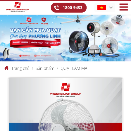
1800 9433
Trang chủ
Sản phẩm
QUẠT LÀM MÁT