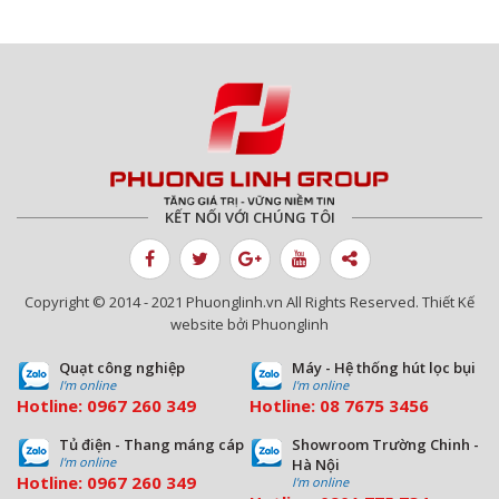
KẾT NỐI VỚI CHÚNG TÔI
Copyright © 2014 - 2021 Phuonglinh.vn All Rights Reserved. Thiết Kế
website bởi Phuonglinh
Quạt công nghiệp
Máy - Hệ thống hút lọc bụi
I'm online
I'm online
Hotline:
0967 260 349
Hotline:
08
7675 3456
Tủ điện - Thang máng cáp
Showroom Trường Chinh -
I'm online
Hà Nội
Hotline:
0967 260 349
I'm online