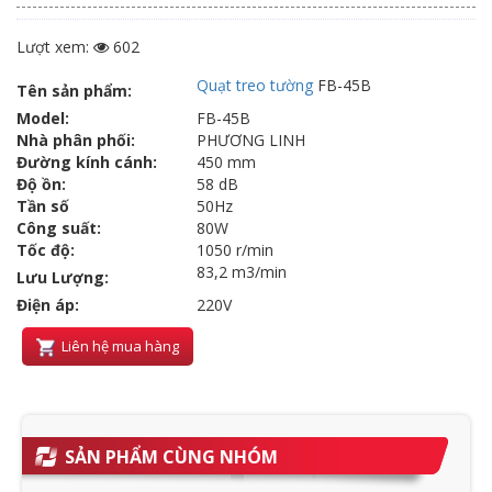
Lượt xem:
602
Quạt treo tường
FB-45B
Tên sản phẩm:
Model:
FB-45B
Nhà phân phối:
PHƯƠNG LINH
Đường kính cánh:
450 mm
Độ ồn:
58 dB
Tần số
50Hz
Công suất:
80W
Tốc độ:
1050 r/min
83,2 m3/min
Lưu Lượng:
Điện áp:
220V
Liên hệ mua hàng
SẢN PHẨM CÙNG NHÓM