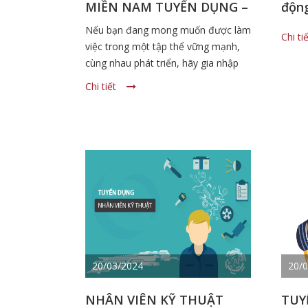
MIỀN NAM TUYỂN DỤNG –
động
CƠ HỘI NGHỀ NGHIỆP HẤP
Nếu bạn đang mong muốn được làm
Chi ti
DẪN
việc trong một tập thể vững mạnh,
cùng nhau phát triển, hãy gia nhập
ngay Phương Linh Group – Đơn vị
Chi tiết
tiên phong trong lĩnh vực sản xuất
quạt công nghiệp và hệ thống xử lý
môi trường
20/03/2024
20/
NHÂN VIÊN KỸ THUẬT
TUY