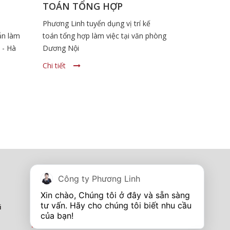
TOÁN TỔNG HỢP
Phương Linh tuyển dụng vị trí kế
ẫn làm
toán tổng hợp làm việc tại văn phòng
 - Hà
Dương Nội
Chi tiết
Tủ điện - Thang máng cáp
Công ty Phương Linh
I'm online
Hotline:
0967 260 349
Xin chào, Chúng tôi ở đây và sẵn sàng 
tư vấn. Hãy cho chúng tôi biết nhu cầu 
i
Showroom Tp Vinh - Nghệ An
I''m online
Hotline:
0913 201 355