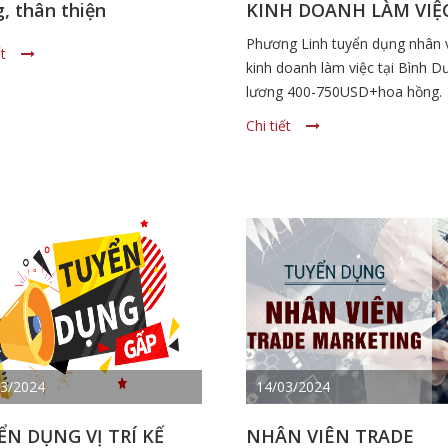
, thân thiện
KINH DOANH LÀM VIỆ
TẠI BÌNH DƯƠNG
Phương Linh tuyển dụng nhân 
ết
kinh doanh làm việc tại Bình 
lương 400-750USD+hoa hồng.
Chi tiết
03/2024
14/03/2024
ỂN DỤNG VỊ TRÍ KẾ
NHÂN VIÊN TRADE