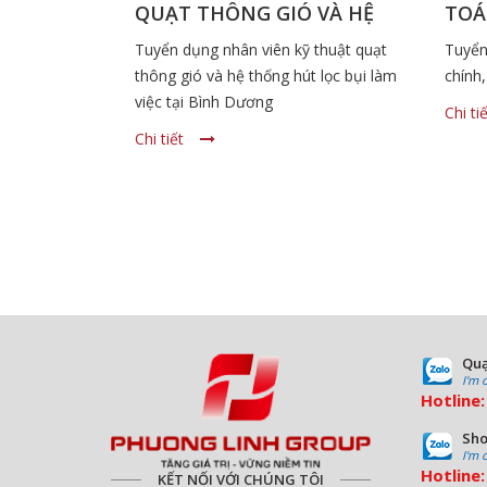
QUẠT THÔNG GIÓ VÀ HỆ
TOÁ
THỐNG HÚT LỌC BỤI
LỄ 
Tuyển dụng nhân viên kỹ thuật quạt
Tuyển
DƯ
thông gió và hệ thống hút lọc bụi làm
chính,
việc tại Bình Dương
Chi ti
Chi tiết
Quạ
I'm 
Hotline
Sho
I'm 
Hotline
KẾT NỐI VỚI CHÚNG TÔI