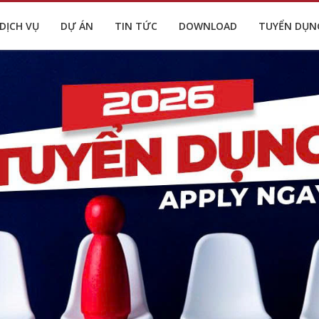
DỊCH VỤ
DỰ ÁN
TIN TỨC
DOWNLOAD
TUYỂN DỤN