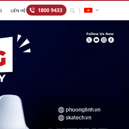
1800 9433
G
LIÊN HỆ