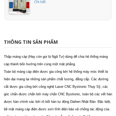
Chi tiết
Tủ điện đổi nối sao - tam giác
Chi tiết
THÔNG TIN SẢN PHẨM
Tủ điện điều khiển và bảo vệ động cơ
Thập máng cáp (Hay còn gọi là Ngã Tư) dùng để chia hệ thống máng
Chi tiết
cáp thành bốn hướng trên cùng một mặt phẳng.
Toàn bộ máng cáp điện được gia công bởi hệ thống máy móc thiết bị
hiện đại mang lại những sản phẩm chất lượng, đẳng cấp. Các đường
Tủ điện điều khiển động cơ bằng biến
cắt được gia công bởi công nghệ Laser CNC Bystronic Thụy Sỹ, các
tần
góc chấn được chấn bởi máy chấn CNC Bystronic, toàn bộ các vết hàn
Chi tiết
được hàn chính xác bởi rô bốt hàn tự động Daihen Nhật Bản. Đặc biệt,
bề mặt máng cáp điện được sơn tĩnh điện bảo vệ chống tác động của
Tủ điện máy cắt hạ thế