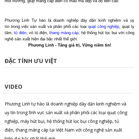
môi trường, giúp máng cáp điện có mẫu mã đẹp và độ bền cao.
Chi tiết
Phương Linh Tự hào là doanh nghiệp dày dặn kinh nghiệm và uy
tín trong việc sản xuất và phân phối các loại
quạt công nghiệp
, quạt ly
tâm,
tủ điện
, vỏ tủ điện,
thang máng cáp
, hệ thống hút lọc bụi với công
nghệ sản xuất hiện đại bậc nhất thế giới.
Phương Linh - Tăng giá trị, Vững niềm tin!
ĐẶC TÍNH ƯU VIỆT
VIDEO
Phương Linh tự hào là doanh nghiệp dày dặn kinh nghiệm và
uy tín trong lĩnh vực sản xuất và phân phối các loại
quạt công
nghiệp
,
máy hút bụi
,
hệ thống hút lọc bụi công nghiệp
,
tủ
điện
,
thang máng cáp
tại Việt Nam với công nghệ sản xuất
hiện đại bậc nhất thế giới.