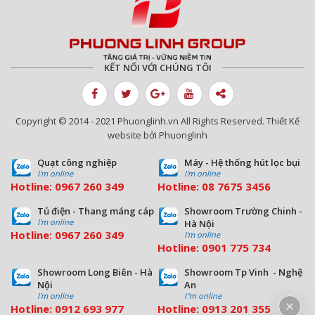
KẾT NỐI VỚI CHÚNG TÔI
Copyright © 2014 - 2021 Phuonglinh.vn All Rights Reserved. Thiết Kế
website bởi Phuonglinh
Quạt công nghiệp
Máy - Hệ thống hút lọc bụi
I'm online
I'm online
Hotline:
0967 260 349
Hotline:
08
7675 3456
Tủ điện - Thang máng cáp
Showroom Trường Chinh -
I'm online
Hà Nội
Hotline:
0967 260 349
I'm online
Hotline:
09
01 775 734
Showroom Long Biên - Hà
Showroom Tp Vinh - Nghệ
Nội
An
I'm online
I''m online
Hotline:
0912 693 977
Hotline:
0913 201 355