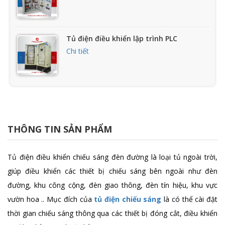
Tủ điện điều khiển lập trình PLC
Chi tiết
Tủ điện điều khiển và bảo vệ động cơ
Chi tiết
THÔNG TIN SẢN PHẨM
Tủ điện điều khiển động cơ bằng biến
Tủ điện điều khiển chiếu sáng đèn đường là loại tủ ngoài trời,
tần
giúp điều khiển các thiết bị chiếu sáng bên ngoài như đèn
Chi tiết
đường, khu công cộng, đèn giao thông, đèn tín hiệu, khu vực
vườn hoa .. Mục đích của
tủ điện chiếu sáng
là có thể cài đặt
Tủ điện máy cắt hạ thế
thời gian chiếu sáng thông qua các thiết bị đóng cắt, điều khiển
Chi tiết