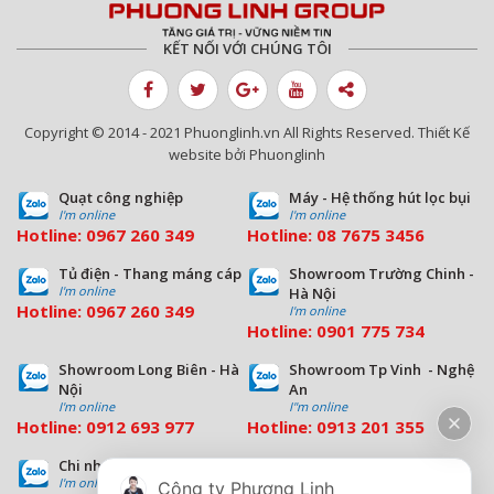
KẾT NỐI VỚI CHÚNG TÔI
Copyright © 2014 - 2021 Phuonglinh.vn All Rights Reserved. Thiết Kế
website bởi Phuonglinh
Quạt công nghiệp
Máy - Hệ thống hút lọc bụi
I'm online
I'm online
Hotline:
0967 260 349
Hotline:
08
7675 3456
Tủ điện - Thang máng cáp
Showroom Trường Chinh -
I'm online
Hà Nội
Hotline:
0967 260 349
I'm online
Hotline:
09
01 775 734
Showroom Long Biên - Hà
Showroom Tp Vinh - Nghệ
Nội
An
I'm online
I''m online
Hotline:
0912 693 977
Hotline:
0913 201 355
Chi nhánh Đà Nẵng
Chi nhánh Hồ Chí Minh
I'm online
I'm online
Công ty Phương Linh