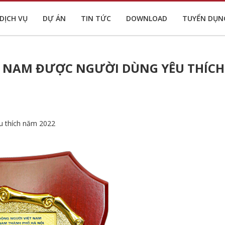
DỊCH VỤ
DỰ ÁN
TIN TỨC
DOWNLOAD
TUYỂN DỤN
ỆT NAM ĐƯỢC NGƯỜI DÙNG YÊU THÍCH
u thích năm 2022