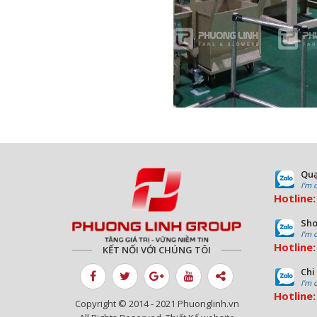
Quạ
I'm 
Hotline
Sho
I'm 
Hotline
KẾT NỐI VỚI CHÚNG TÔI
Chi
I'm 
Hotline
Copyright © 2014 - 2021 Phuonglinh.vn