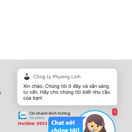
Tủ điện - Thang máng cáp
Công ty Phương Linh
I'm online
Hotline:
0967 260 349
Xin chào, Chúng tôi ở đây và sẵn sàng 
tư vấn. Hãy cho chúng tôi biết nhu cầu 
i
Showroom Tp Vinh - Nghệ An
I''m online
Hotline:
0913 201 355
1
Chi nhánh Bình Dương
I'm online
Hotline:
0933 569 039