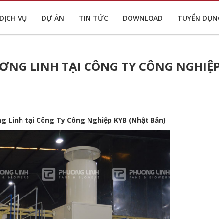
DỊCH VỤ
DỰ ÁN
TIN TỨC
DOWNLOAD
TUYỂN DỤN
ƠNG LINH TẠI CÔNG TY CÔNG NGHIỆ
ng Linh tại Công Ty Công Nghiệp KYB (Nhật Bản)