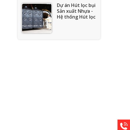
Dự án Hút lọc bụi
Sản xuất Nhựa -
Hệ thống Hút lọc
bụi CDF-PL
Dự án hút lọc bụi
Nhà máy Nhiệt
điện Quảng Ninh -
Hệ thống hút lọc
bụi túi vải
Dự án hút lọc bụi
Nhà máy Than
Cửa Ông
Tủ hút lọc bụi
công nghiệp cdc