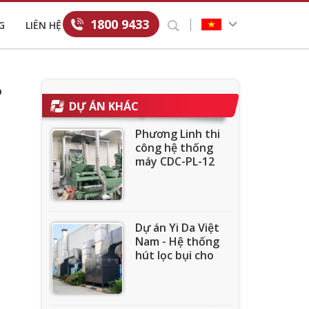
1800 9433
G
LIÊN HỆ
P
DỰ ÁN KHÁC
Phương Linh thi
công hệ thống
máy CDC-PL-12
cho công ty sản
xuất Đá mài
Dự án Yi Da Việt
Nam - Hệ thống
hút lọc bụi cho
công ty may mặc