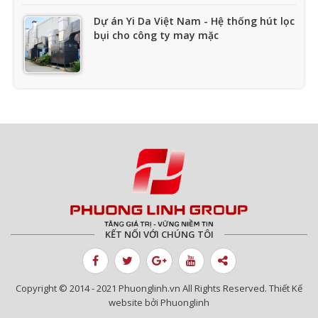
Dự án Yi Da Việt Nam - Hệ thống hút lọc
bụi cho công ty may mặc
Dự án Hút lọc bụi Sản xuất Nhựa - Hệ
thống Hút lọc bụi CDF-PL
Dự án hút lọc bụi Nhà máy Nhiệt điện
Quảng Ninh - Hệ thống hút lọc bụi túi
vải
KẾT NỐI VỚI CHÚNG TÔI
Dự án hút lọc bụi Nhà máy Than Cửa
Ông
Copyright © 2014 - 2021 Phuonglinh.vn All Rights Reserved. Thiết Kế
website bởi Phuonglinh