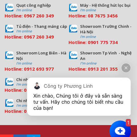
Quạt công nghiệp
Máy - Hệ thống hút lọc bụi
Tủ hút lọc bụi công nghiệp cdc hút bụi
I'm online
I'm online
Hotline:
0967 260 349
Hotline:
08
7675 3456
mịn nhà máy sản xuất gạo
Tủ điện - Thang máng cáp
Showroom Trường Chinh -
I'm online
Hà Nội
Hotline:
0967 260 349
I'm online
Hotline:
09
01 775 734
Phương Linh hoàn thành tổ hợp sản
phẩm Hút lọc bụi Nhà máy TOYOTA
Showroom Long Biên - Hà
Showroom Tp Vinh - Nghệ
Nhật Bản
Nội
An
I'm online
I''m online
Hotline:
0912 693 977
Hotline:
0913 201 355
Kỷ niệm 1 năm Phương Linh bàn giao và
Chi nhánh Đà Nẵng
Chi nhánh Hồ Chí Minh
I'm online
I'm online
lắp đặt thành công Hệ thống Hút lọc bụi
Công ty Phương Linh
Hotline:
0963 544 563
Hotline:
0909 503 696
cho Dây chuyền sản xuất Sơn tĩnh điện
Xin chào, Chúng tôi ở đây và sẵn sàng 
Chi nhánh Bình Dương
tư vấn. Hãy cho chúng tôi biết nhu cầu 
I'm online
Hotline:
0933 569 039
10 lý do nên chọn Máy Hút lọc bụi - Khói
hàn di động WSC-PL-Series từ Phương
1
Linh