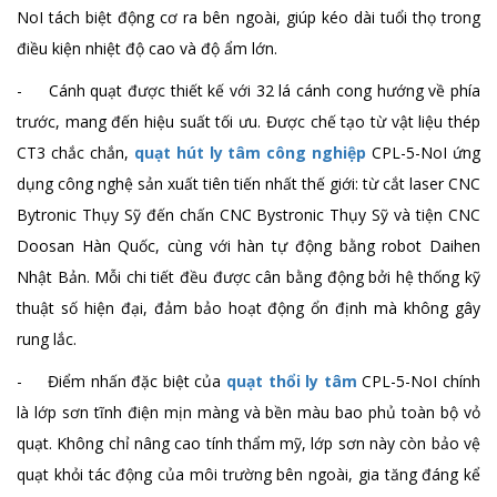
Quạt ly tâm CPL - 8 - NoI
NoI tách biệt động cơ ra bên ngoài, giúp kéo dài tuổi thọ trong
Chi tiết
điều kiện nhiệt độ cao và độ ẩm lớn.
- Cánh quạt được thiết kế với 32 lá cánh cong hướng về phía
trước, mang đến hiệu suất tối ưu. Được chế tạo từ vật liệu thép
CT3 chắc chắn,
quạt hút ly tâm công nghiệp
CPL-5-NoI ứng
dụng công nghệ sản xuất tiên tiến nhất thế giới: từ cắt laser CNC
Bytronic Thụy Sỹ đến chấn CNC Bystronic Thụy Sỹ và tiện CNC
Doosan Hàn Quốc, cùng với hàn tự động bằng robot Daihen
Nhật Bản. Mỗi chi tiết đều được cân bằng động bởi hệ thống kỹ
thuật số hiện đại, đảm bảo hoạt động ổn định mà không gây
rung lắc.
- Điểm nhấn đặc biệt của
quạt thổi ly tâm
CPL-5-NoI chính
là lớp sơn tĩnh điện mịn màng và bền màu bao phủ toàn bộ vỏ
quạt. Không chỉ nâng cao tính thẩm mỹ, lớp sơn này còn bảo vệ
quạt khỏi tác động của môi trường bên ngoài, gia tăng đáng kể