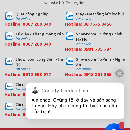
website bởi Phuonglinh
Quạt công nghiệp
Máy - Hệ thống hút lọc bụi
I'm online
I'm online
Hotline:
0967 260 349
Hotline:
08
7675 3456
Tủ điện - Thang máng cáp
Showroom Trường Chinh -
I'm online
Hà Nội
Hotline:
0967 260 349
I'm online
Hotline:
09
01 775 734
Showroom Long Biên - Hà
Showroom Tp Vinh - Nghệ
Nội
An
I'm online
I''m online
Hotline:
0912 693 977
Hotline:
0913 201 355
Chi nhánh Đà Nẵng
Chi nhánh Hồ Chí Minh
I'm online
I'm online
Công ty Phương Linh
Hotline:
0963 544 563
Hotline:
0909 503 696
Xin chào, Chúng tôi ở đây và sẵn sàng 
Chi nhánh Bình Dương
tư vấn. Hãy cho chúng tôi biết nhu cầu 
I'm online
Hotline:
0933 569 039
1