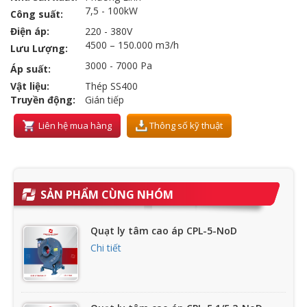
7,5 - 100kW
Công suất:
Điện áp:
220 - 380V
4500 – 150.000 m3/h
Lưu Lượng:
3000 - 7000 Pa
Áp suất:
Vật liệu:
Thép SS400
Truyền động:
Gián tiếp
Liên hệ mua hàng
Thông số kỹ thuật
SẢN PHẨM CÙNG NHÓM
Quạt ly tâm cao áp CPL-5-NoD
Chi tiết