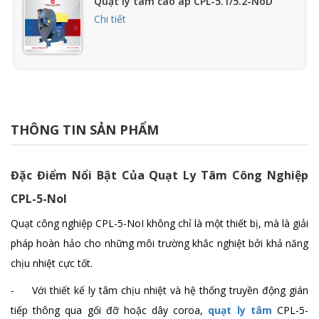
Quạt ly tâm cao áp CPL-5.1/5.2-NoD
Chi tiết
Quạt hút ly tâm công nghiệp hút khí
thải lò gạch CPL-3-NoI
Chi tiết
THÔNG TIN SẢN PHẨM
Quạt thổi cao áp làm mát thổi lò gạch
Đặc Điểm Nổi Bật Của Quạt Ly Tâm Công Nghiệp
CPL-5-NoI
Chi tiết
CPL-5-NoI
Quạt công nghiệp CPL-5-NoI không chỉ là một thiết bị, mà là giải
Quạt hút bụi ly tâm hút sau hệ thống
pháp hoàn hảo cho những môi trường khắc nghiệt bởi khả năng
hút lọc bụi CPL-8-NoI
chịu nhiệt cực tốt.
Chi tiết
- Với thiết kế ly tâm chịu nhiệt và hệ thống truyền động gián
tiếp thông qua gối đỡ hoặc dây coroa,
quạt ly tâm
CPL-5-