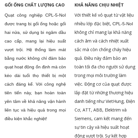
GỐI ỐNG CHẤT LƯỢNG CAO
KHẢ NĂNG CHỊU NHIỆT
Với thiết kế vỏ quạt từ vật liệu
Quạt công nghiệp CPL-5-NoI
nhiều lớp đặc biệt,
được trang bị gối ống hoặc gối
CPL-5-NoI
không chỉ mang lại khả năng
hai nửa, sử dụng bi ngâm dầu
cách âm và cách nhiệt xuất
cao cấp, mang lại hiệu suất
sắc mà còn chống cháy hiệu
vượt trội. Hệ thống làm mát
quả. Điều này đảm bảo an
bằng nước không chỉ đảm bảo
toàn tối đa cho người sử dụng
quạt hoạt động ổn định mà còn
trong mọi môi trường làm
kéo dài tuổi thọ thiết bị một
việc. Động cơ của quạt được
cách đáng kể. Với công nghệ
lắp đặt từ những thương hiệu
tiên tiến này, bạn hoàn toàn
danh tiếng như VietHung, Điện
yên tâm về khả năng vận hành
Cơ, ATT, ABB, Elektrim và
liên tục và hiệu quả trong mọi
Siemens, cam kết mang đến
điều kiện khắc nghiệt!
sự tin cậy và hiệu suất hoạt
động vượt trội. Sự kết hợp