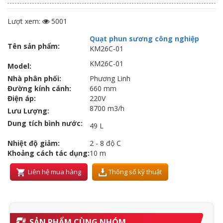
Lượt xem:
5001
Quạt phun sương công nghiệp
Tên sản phẩm:
KM26C-01
KM26C-01
Model:
Nhà phân phối:
Phương Linh
Đường kính cánh:
660 mm
Điện áp:
220V
8700 m3/h
Lưu Lượng:
Dung tích bình nước:
49 L
Nhiệt độ giảm:
2 - 8 độ C
Khoảng cách tác dụng:
10 m
Liên hệ mua hàng
Thông số kỹ thuật
SẢN PHẨM CÙNG NHÓM