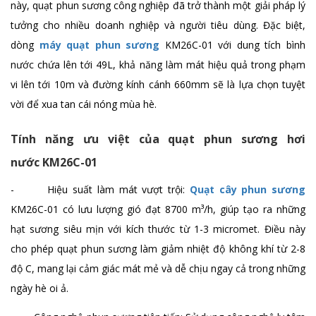
này, quạt phun sương công nghiệp đã trở thành một giải pháp lý
tưởng cho nhiều doanh nghiệp và người tiêu dùng. Đặc biệt,
Quạt treo tường FB-45A
dòng
máy quạt phun sương
KM26C-01 với dung tích bình
Chi tiết
nước chứa lên tới 49L, khả năng làm mát hiệu quả trong phạm
vi lên tới 10m và đường kính cánh 660mm sẽ là lựa chọn tuyệt
vời để xua tan cái nóng mùa hè.
Quạt treo tường công suất 80W FB-45B
Chi tiết
Tính năng ưu việt của quạt phun sương hơi
nước KM26C-01
- Hiệu suất làm mát vượt trội:
Quạt cây phun sương
KM26C-01 có lưu lượng gió đạt 8700 m³/h, giúp tạo ra những
hạt sương siêu mịn với kích thước từ 1-3 micromet. Điều này
cho phép quạt phun sương làm giảm nhiệt độ không khí từ 2-8
độ C, mang lại cảm giác mát mẻ và dễ chịu ngay cả trong những
ngày hè oi ả.