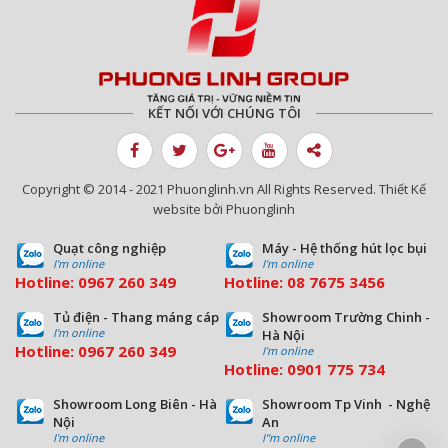
KẾT NỐI VỚI CHÚNG TÔI
Copyright © 2014 - 2021 Phuonglinh.vn All Rights Reserved. Thiết Kế
website bởi Phuonglinh
Quạt công nghiệp
Máy - Hệ thống hút lọc bụi
I'm online
I'm online
Hotline:
0967 260 349
Hotline:
08
7675 3456
Tủ điện - Thang máng cáp
Showroom Trường Chinh -
I'm online
Hà Nội
Hotline:
0967 260 349
I'm online
Hotline:
09
01 775 734
Showroom Long Biên - Hà
Showroom Tp Vinh - Nghệ
Nội
An
I'm online
I''m online