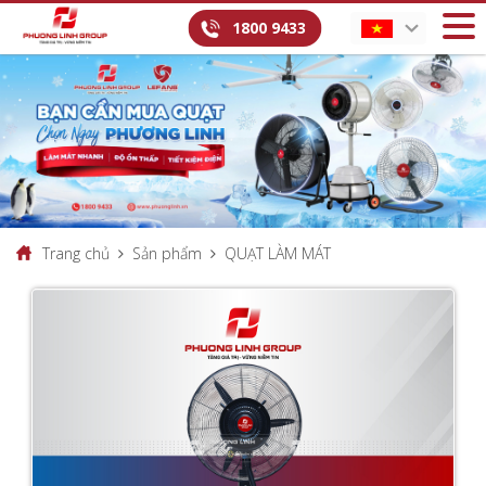
1800 9433
Trang chủ
Sản phẩm
QUẠT LÀM MÁT