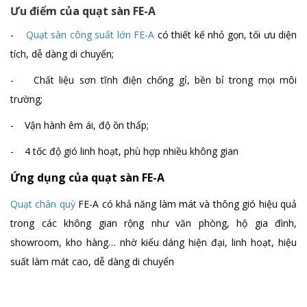
Ưu điểm của quạt sàn FE-A
Quạt treo tường FB-45A
-
Quạt sàn công suất lớn FE-A
có thiết kế nhỏ gọn, tối ưu diện
Chi tiết
tích, dễ dàng di chuyển;
- Chất liệu sơn tĩnh điện chống gỉ, bền bỉ trong mọi môi
trường;
Quạt treo tường công suất 80W FB-45B
Chi tiết
- Vận hành êm ái, độ ồn thấp;
- 4 tốc độ gió linh hoạt, phù hợp nhiều không gian
Ứng dụng của quạt sàn FE-A
Quạt chân quỳ
FE-A có khả năng làm mát và thông gió hiệu quả
trong các không gian rộng như văn phòng, hộ gia đình,
showroom, kho hàng… nhờ kiểu dáng hiện đại, linh hoạt, hiệu
suất làm mát cao, dễ dàng di chuyển