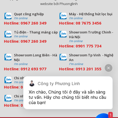
website bởi Phuonglinh
Quạt công nghiệp
Máy - Hệ thống hút lọc bụi
I'm online
I'm online
Hotline:
0967 260 349
Hotline:
08
7675 3456
Tủ điện - Thang máng cáp
Showroom Trường Chinh -
I'm online
Hà Nội
Hotline:
0967 260 349
I'm online
Hotline:
09
01 775 734
Showroom Long Biên - Hà
Showroom Tp Vinh - Nghệ
Nội
An
I'm online
I''m online
Hotline:
0912 693 977
Hotline:
0913 201 355
Chi nhánh Đà Nẵng
Chi nhánh Hồ Chí Minh
I'm online
I'm online
Công ty Phương Linh
Hotline:
0963 544 563
Hotline:
0909 503 696
Xin chào, Chúng tôi ở đây và sẵn sàng 
Chi nhánh Bình Dương
tư vấn. Hãy cho chúng tôi biết nhu cầu 
I'm online
Hotline:
0933 569 039
1