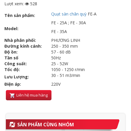
Lượt xem:
528
Quạt sàn chân quỳ
FE-A
Tên sản phẩm:
FE - 25A ; FE - 30A
Model:
FE - 35A
Nhà phân phối:
PHƯƠNG LINH
Đường kính cánh:
250 - 350 mm
Độ ồn:
57 - 60 dB
Tần số
50Hz
Công suất:
25 - 52W
Tốc độ:
1050 - 1250 r/min
30 - 51 m3/min
Lưu Lượng:
Điện áp:
220V
Liên hệ mua hàng
SẢN PHẨM CÙNG NHÓM