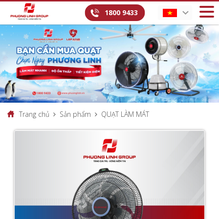
1800 9433
Trang chủ
Sản phẩm
QUẠT LÀM MÁT