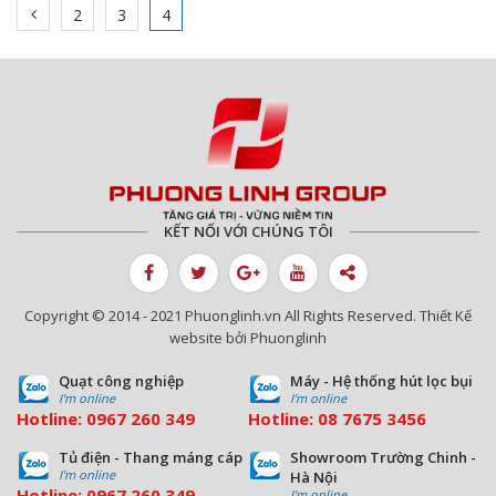
2
3
4
KẾT NỐI VỚI CHÚNG TÔI
Copyright © 2014 - 2021 Phuonglinh.vn All Rights Reserved. Thiết Kế
website bởi Phuonglinh
Quạt công nghiệp
Máy - Hệ thống hút lọc bụi
I'm online
I'm online
Hotline:
0967 260 349
Hotline:
08
7675 3456
Tủ điện - Thang máng cáp
Showroom Trường Chinh -
I'm online
Hà Nội
Hotline:
0967 260 349
I'm online