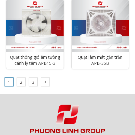
Quạt thông gió âm tường
Quạt làm mát gắn trần
cánh ly tâm APB15-3
APB-35B
1
2
3