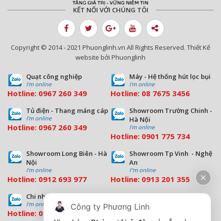
KẾT NỐI VỚI CHÚNG TÔI
Copyright © 2014 - 2021 Phuonglinh.vn All Rights Reserved. Thiết Kế
website bởi Phuonglinh
Quạt công nghiệp
Máy - Hệ thống hút lọc bụi
I'm online
I'm online
Hotline:
0967 260 349
Hotline:
08
7675 3456
Tủ điện - Thang máng cáp
Showroom Trường Chinh -
I'm online
Hà Nội
Hotline:
0967 260 349
I'm online
Hotline:
09
01 775 734
Showroom Long Biên - Hà
Showroom Tp Vinh - Nghệ
Nội
An
I'm online
I''m online
Hotline:
0912 693 977
Hotline:
0913 201 355
Chi nhánh Đà Nẵng
Chi nhánh Hồ Chí Minh
I'm online
I'm online
Công ty Phương Linh
Hotline:
0963 544 563
Hotline:
0909 503 696