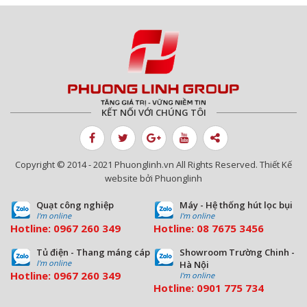
KẾT NỐI VỚI CHÚNG TÔI
Copyright © 2014 - 2021 Phuonglinh.vn All Rights Reserved. Thiết Kế
website bởi Phuonglinh
Quạt công nghiệp
Máy - Hệ thống hút lọc bụi
I'm online
I'm online
Hotline:
0967 260 349
Hotline:
08
7675 3456
Tủ điện - Thang máng cáp
Showroom Trường Chinh -
I'm online
Hà Nội
Hotline:
0967 260 349
I'm online
Hotline:
09
01 775 734