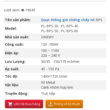
Lượt xem:
19649
Tên sản phẩm:
Quạt thông gió chống cháy nổ
BPS
PL-BPS-30 ; PL-BPS-40
Model:
PL-BPS-50 ; PL-BPS-60
Nhà sản xuất:
SINEWY
Công suất:
120 -700W
100 ~ 110V
Điện áp:
220 ~ 240 V
Lưu Lượng:
30/35 - 150/170 m3/min
Áp suất:
45 - 150 Pa
Tốc độ:
1400/1720 r/min
Vỏ Metal
Vật liệu:
Cánh nhôm hợp kim
Truyền động:
Trực tiếp
Liên hệ mua hàng
Thông số kỹ thuật