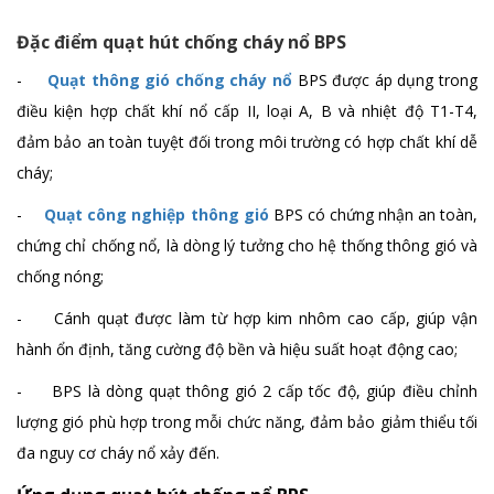
Quạt thông gió gắn tường EWPL
Đặc điểm quạt hút chống cháy nổ BPS
Chi tiết
-
Quạt thông gió chống cháy nổ
BPS được áp dụng trong
điều kiện hợp chất khí nổ cấp II, loại A, B và nhiệt độ T1-T4,
đảm bảo an toàn tuyệt đối trong môi trường có hợp chất khí dễ
Quạt thông gió gắn trần ECPL
cháy;
Chi tiết
-
Quạt công nghiệp thông gió
BPS có chứng nhận an toàn,
chứng chỉ chống nổ, là dòng lý tưởng cho hệ thống thông gió và
Quạt thông gió FAC - A
chống nóng;
Chi tiết
- Cánh quạt được làm từ hợp kim nhôm cao cấp, giúp vận
hành ổn định, tăng cường độ bền và hiệu suất hoạt động cao;
- BPS là dòng quạt thông gió 2 cấp tốc độ, giúp điều chỉnh
lượng gió phù hợp trong mỗi chức năng, đảm bảo giảm thiểu tối
đa nguy cơ cháy nổ xảy đến.