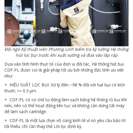
Đội ngũ Kỹ thuật viên Phương Linh kiểm tra kỹ lưỡng Hệ thống
hút lọc bụi trước khi xuất xưởng và đưa vào lắp ráp
Dựa vào tình hình thực tế của đơn vị đối tác, Hệ thống hút bụi
CDF-PL được coi là giải pháp tối ưu bởi những đặc tính ưu việt
như:
+ HIỆU SUẤT LỌC BỤI: Xử lý đến ~98 % đối với hạt bụi có kích
thước >= 0.3 μm.
+ CDF-PL có cơ chế tự động làm sạch bằng hệ thống rũ bụi khí
nén, nên có thể hoạt động liên tục và không cần dừng tắt máy
để làm sạch cartridge.
+ CDF-PL là một lựa chọn vô cùng kinh tế vì nó yêu cầu bảo trì
tối thiểu: chỉ cần thay thế Lõi lọc định kỳ.