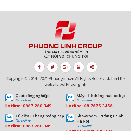
Dự án hút lọc bụi Nhà máy Nhiệt điện
Quảng Ninh - Hệ thống hút lọc bụi túi
vải
Dự án hút lọc bụi Nhà máy Than Cửa
Ông
KẾT NỐI VỚI CHÚNG TÔI
Tủ hút lọc bụi công nghiệp cdc hút bụi
mịn nhà máy sản xuất gạo
Copyright © 2014 - 2021 Phuonglinh.vn All Rights Reserved. Thiết Kế
website bởi Phuonglinh
Quạt công nghiệp
Máy - Hệ thống hút lọc bụi
Phương Linh hoàn thành tổ hợp sản
I'm online
I'm online
Hotline:
0967 260 349
Hotline:
08
7675 3456
phẩm Hút lọc bụi Nhà máy TOYOTA
Nhật Bản
Tủ điện - Thang máng cáp
Showroom Trường Chinh -
I'm online
Hà Nội
Hotline:
0967 260 349
I'm online
Hotline:
09
01 775 734