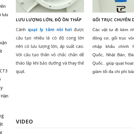
yền
i lưu
LƯU LƯỢNG LỚN, ĐỘ ỒN THẤP
GỐI TRỤC CHUYÊN
Cánh
quạt ly tâm nồi hơi
được
Các vật tư đi kèm n
cấu tạo nhiều lá có độ cong lớn
động cơ, gối trục vò
 vận
nên có lưu lượng lớn, áp suất cao.
nhập khẩu chính 
ất
Với cấu tạo thân vỏ chắc chắn dễ
Quốc, Nhật Bản, Đà
tháo lắp khi bảo dưỡng và thay thế
Quốc.. giúp quạt hoạt
 CT3
quạt.
giảm tối đa chi phí b
ệ
ụy
n Hàn
ng
VIDEO
ật
ng