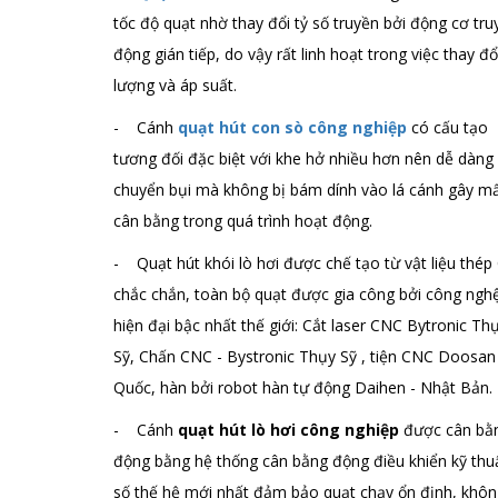
tốc độ quạt nhờ thay đổi tỷ số truyền bởi động cơ tru
động gián tiếp, do vậy rất linh hoạt trong việc thay đổ
lượng và áp suất.
- Cánh
quạt hút con sò công nghiệp
có cấu tạo
tương đối đặc biệt với khe hở nhiều hơn nên dễ dàng
chuyển bụi mà không bị bám dính vào lá cánh gây m
cân bằng trong quá trình hoạt động.
- Quạt hút khói lò hơi được chế tạo từ vật liệu thép
chắc chắn, toàn bộ quạt được gia công bởi công ngh
hiện đại bậc nhất thế giới: Cắt laser CNC Bytronic Th
Sỹ, Chấn CNC - Bystronic Thụy Sỹ , tiện CNC Doosa
Quốc, hàn bởi robot hàn tự động Daihen - Nhật Bản.
- Cánh
quạt hút lò hơi công nghiệp
được cân bằ
động bằng hệ thống cân bằng động điều khiển kỹ thu
số thế hệ mới nhất đảm bảo quạt chạy ổn định, khô