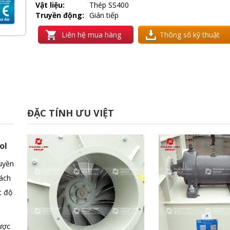
Vật liệu:
Thép SS400
Truyền động:
Gián tiếp
Liên hệ mua hàng
Thông số kỹ thuật
ĐẶC TÍNH ƯU VIỆT
oI
ruyền
tách
t độ
ược