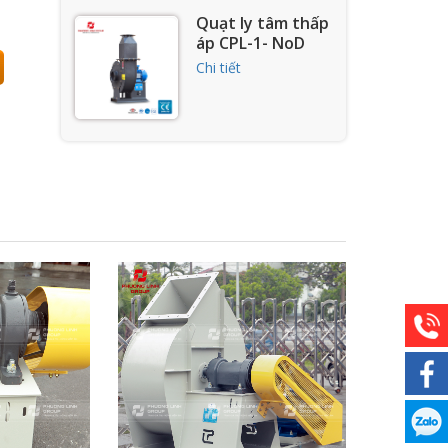
Quạt ly tâm thấp
áp CPL-1- NoD
Chi tiết
Quạt ly tâm công
nghiệp CPL-1-NoI
Chi tiết
Quạt hút khí thải
lò nung gạch
Tuynel CPL-1-NoI
Chi tiết
Quạt hút ly tâm