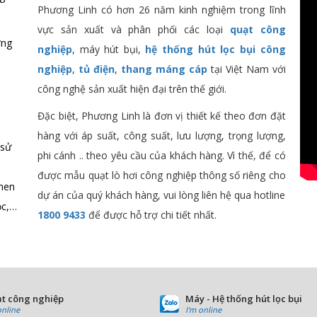
Phương Linh có hơn 26 năm kinh nghiệm trong lĩnh
vực sản xuất và phân phối các loại
quạt công
ơng
nghiệp
, máy hút bụi,
hệ thống hút lọc bụi công
nghiệp
,
tủ điện
,
thang máng cáp
tại Việt Nam với
công nghệ sản xuất hiện đại trên thế giới.
Đặc biệt, Phương Linh là đơn vị thiết kế theo đơn đặt
hàng với áp suất, công suất, lưu lượng, trọng lượng,
 sử
phi cánh .. theo yêu cầu của khách hàng. Vì thế, để có
được mẫu quạt lò hơi công nghiệp thông số riêng cho
 men
dự án của quý khách hàng, vui lòng liên hệ qua hotline
ọc,…
1800 9433
để được hỗ trợ chi tiết nhất.
t công nghiệp
Máy - Hệ thống hút lọc bụi
online
I'm online