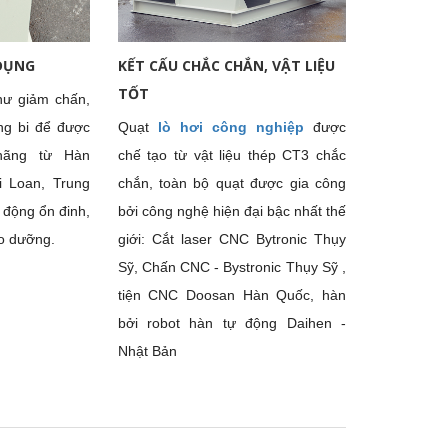
công nghiệp CPL-
1-NoD
Chi tiết
 DỤNG
KẾT CẤU CHẮC CHẮN, VẬT LIỆU
TỐT
hư giảm chấn,
ng bi để được
Quạt
lò hơi công nghiệp
được
hãng từ Hàn
chế tạo từ vật liệu thép CT3 chắc
i Loan, Trung
chắn, toàn bộ quạt được gia công
 động ổn đinh,
bởi công nghệ hiện đại bậc nhất thế
ảo dưỡng.
giới: Cắt laser CNC Bytronic Thụy
Sỹ, Chấn CNC - Bystronic Thụy Sỹ ,
tiện CNC Doosan Hàn Quốc, hàn
bởi robot hàn tự động Daihen -
Nhật Bản