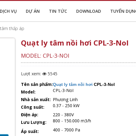
DỊCH VỤ
DỰ ÁN
TIN TỨC
DOWNLOAD
TUYỂN DỤN
 tâm thấp áp
Quạt ly tâm nồi hơi CPL-3-NoI
MODEL: CPL-3-NOI
Lượt xem:
5545
Tên sản phẩm:
Quạt ly tâm nồi hơi
CPL-3-NoI
CPL-3-NoI
Model:
Nhà sản xuất:
Phương Linh
0.37 - 250 kW
Công suất:
Điện áp:
220 - 380V
800 - 150.000 m3/h
Lưu Lượng:
400 - 7000 Pa
Áp suất: