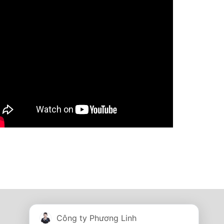
Tủ điện - Thang máng cáp
Công ty Phương Linh
I'm online