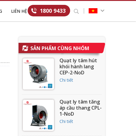
1800 9433
G
LIÊN HỆ
SẢN PHẨM CÙNG NHÓM
Quạt ly tâm hút
khói hành lang
CEP-2-NoD
Chi tiết
Quạt ly tâm tăng
áp cầu thang CPL-
1-NoD
Chi tiết