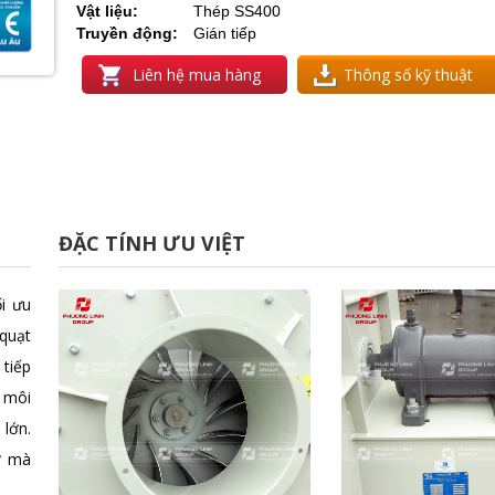
Vật liệu:
Thép SS400
Truyền động:
Gián tiếp
Liên hệ mua hàng
Thông số kỹ thuật
ĐẶC TÍNH ƯU VIỆT
i ưu
 quạt
 tiếp
i môi
 lớn.
ơ mà