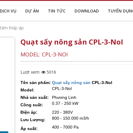
DỊCH VỤ
DỰ ÁN
TIN TỨC
DOWNLOAD
TUYỂN DỤN
 tâm thấp áp
Quạt sấy nông sản CPL-3-NoI
MODEL: CPL-3-NOI
Lượt xem:
5016
Tên sản phẩm:
Quạt sấy nông sản
CPL-3-NoI
CPL-3-NoI
Model:
Nhà sản xuất:
Phương Linh
0.37 - 250 kW
Công suất:
Điện áp:
220 - 380V
800 - 150.000 m3/h
Lưu Lượng:
400 - 7000 Pa
Áp suất: