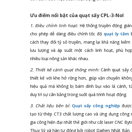
Ưu điểm nổi bật của quạt sấy CPL-3-NoI
1. Điều chỉnh linh hoạt:
Hệ thống truyền động gián 
cho phép dễ dàng điều chỉnh tốc độ
quạt ly tâm
b
cách thay đổi tỷ số truyền, mang lại khả năng kiểm
lưu lượng và áp suất một cách linh hoạt, phù hợp
nhiều loại nông sản khác nhau.
2. Thiết kế cánh quạt thông minh:
Cánh quạt sấy 
thiết kế với khe hở rộng hơn, giúp vận chuyển khôn
hiệu quả mà không bị bám dính bụi vào lá cánh, t
duy trì sự cân bằng trong suốt quá trình hoạt động.
3. Chất liệu bền bỉ:
Quạt sấy công nghiệp
được
tạo từ thép CT3 chất lượng cao và ứng dụng công 
gia công hiện đại nhất thế giới như cắt laser CNC Byt
Thụy Sỹ và hàn tự động bởi robot Daihen Nhật Bản.