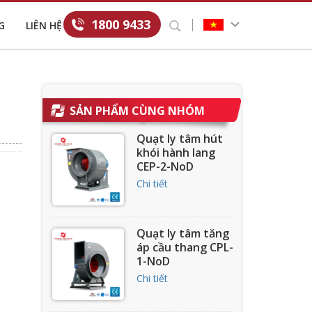
1800 9433
G
LIÊN HỆ
SẢN PHẨM CÙNG NHÓM
Quạt ly tâm hút
khói hành lang
CEP-2-NoD
Chi tiết
Quạt ly tâm tăng
áp cầu thang CPL-
1-NoD
Chi tiết