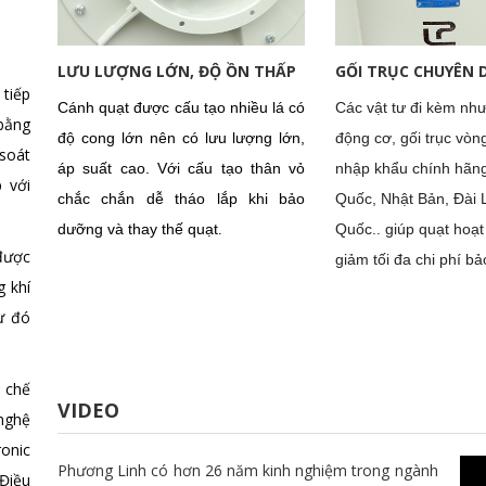
LƯU LƯỢNG LỚN, ĐỘ ỒN THẤP
GỐI TRỤC CHUYÊN
tiếp
Cánh quạt được cấu tạo nhiều lá có
Các vật tư đi kèm nh
ằng
độ cong lớn nên có lưu lượng lớn,
động cơ, gối trục vòn
 soát
áp suất cao. Với cấu tạo thân vỏ
nhập khẩu chính hãn
 với
chắc chắn dễ tháo lắp khi bảo
Quốc, Nhật Bản, Đài 
dưỡng và thay thế quạt
Quốc.. giúp quạt hoạt
.
được
giảm tối đa chi phí b
g khí
ừ đó
 chế
VIDEO
nghệ
ronic
Phương Linh có hơn 26 năm kinh nghiệm trong ngành
 Điều