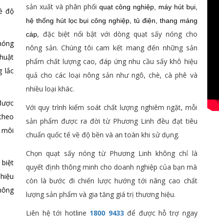
sản xuất và phân phối
quạt công nghiệp
,
máy hút bụi,
ề độ
hệ thống hút lọc bụi
công nghiệp,
tủ điện, thang máng
, đặc biệt nổi bật với dòng quạt sấy nóng cho
cáp
nóng
nông sản. Chúng tôi cam kết mang đến những sản
huật
phẩm chất lượng cao, đáp ứng nhu cầu sấy khô hiệu
g lắc
quả cho các loại nông sản như ngô, chè, cà phê và
nhiều loại khác.
ược
Với quy trình kiểm soát chất lượng nghiêm ngặt, mỗi
theo
sản phẩm được ra đời từ Phương Linh đều đạt tiêu
 môi
chuẩn quốc tế về độ bền và an toàn khi sử dụng.
Chọn quạt sấy nóng từ Phương Linh không chỉ là
 biệt
quyết định thông minh cho doanh nghiệp của bạn mà
hiệu
còn là bước đi chiến lược hướng tới nâng cao chất
 nông
lượng sản phẩm và gia tăng giá trị thương hiệu.
Liên hệ tới hotline
1800 9433
để được hỗ trợ ngay