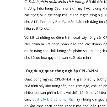
7. Thành phần nhập khẩu chất lượng:
Gối đỡ đến từ
thương hiệu hàng đầu như SKF hay FAG; trong khi
các động cơ được nhập khẩu từ những thương hiệu u
như ATT, Teco hay Bonifi,... đảm bảo tính đáng tin c
hiệu suất tối ưu.
Với tất cả những ưu điểm trên, quạt sấy nông sản C
NoI chính là lựa chọn hoàn hảo cho các doanh ng
muốn nâng cao chất lượng sản phẩm sau thu hoạch 
như tối ưu hóa quy trình sản xuất của mình.
Ứng dụng quạt công nghiệp CPL-3-NoI
Quạt công nghiệp CPL-3-NoI là giải pháp lý tưởng
quá trình sấy khô nông sản, bao gồm ngô, chè, cà p
nhiều loại sản phẩm khác. Với thiết kế tối ưu và hiệu
cao,
này không chỉ giúp 
quạt sấy khô công nghiệp
độ ẩm một cách nhanh chóng mà còn bảo toàn 