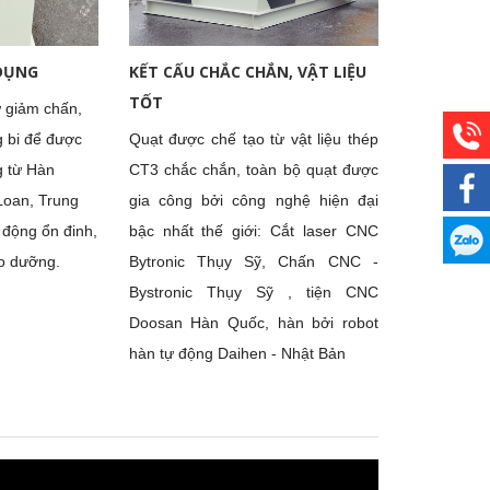
công nghiệp CPL-
1-NoD
Chi tiết
 DỤNG
KẾT CẤU CHẮC CHẮN, VẬT LIỆU
TỐT
ư giảm chấn,
g bi để được
Quạt được chế tạo từ vật liệu thép
g từ Hàn
CT3 chắc chắn, toàn bộ quạt được
Loan, Trung
gia công bởi công nghệ hiện đại
 động ổn đinh,
bậc nhất thế giới: Cắt laser CNC
ảo dưỡng.
Bytronic Thụy Sỹ, Chấn CNC -
Bystronic Thụy Sỹ , tiện CNC
Doosan Hàn Quốc, hàn bởi robot
hàn tự động Daihen - Nhật Bản