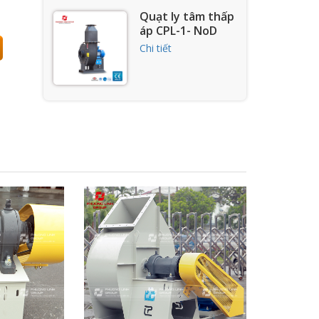
Quạt ly tâm thấp
áp CPL-1- NoD
Chi tiết
Quạt ly tâm công
nghiệp CPL-1-NoI
Chi tiết
Quạt hút khí thải
lò nung gạch
Tuynel CPL-1-NoI
Chi tiết
Quạt hút ly tâm