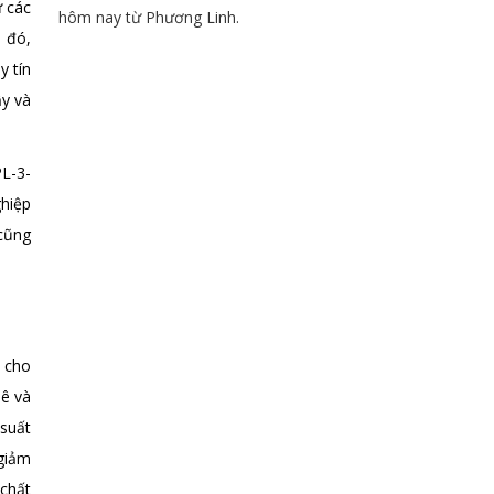
 các
hôm nay từ Phương Linh.
 đó,
y tín
ậy và
PL-3-
hiệp
cũng
 cho
hê và
 suất
giảm
chất