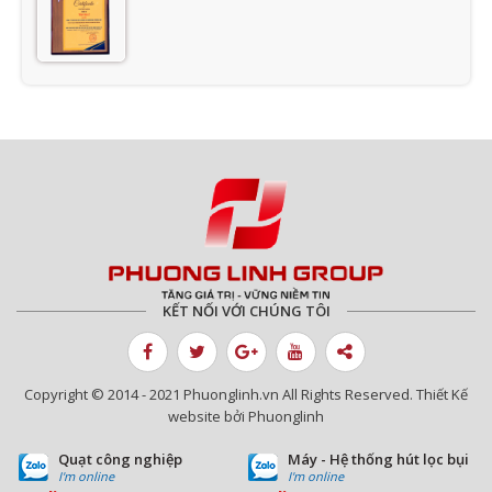
Giải thưởng
Thành viên của AMCA
KẾT NỐI VỚI CHÚNG TÔI
Top 10 thương hiệu nổi tiếng quốc gia
2024
Copyright © 2014 - 2021 Phuonglinh.vn All Rights Reserved. Thiết Kế
website bởi Phuonglinh
Quạt công nghiệp
Máy - Hệ thống hút lọc bụi
Danh hiệu Top 1 Hàng Việt Nam được
I'm online
I'm online