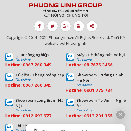
sáng lập và CEO Công ty
TNHH Sản xuất cơ điện và
KẾT NỐI VỚI CHÚNG TÔI
Thương mại Phương Linh,
PGS.TS. Phùng Thế Đông,
Copyright © 2014 - 2021 Phuonglinh.vn All Rights Reserved. Thiết Kế
website bởi Phuonglinh
Quạt công nghiệp
Máy - Hệ thống hút lọc bụi
I'm online
I'm online
Hotline:
0967 260 349
Hotline:
08
7675 3456
Tủ điện - Thang máng cáp
Showroom Trường Chinh -
I'm online
Hà Nội
Hotline:
0967 260 349
I'm online
Hotline:
09
01 775 734
Showroom Long Biên - Hà
Showroom Tp Vinh - Nghệ
Nội
An
I'm online
I''m online
Hotline:
0912 693 977
Hotline:
0913 201 355
Chi nhánh Đà Nẵng
Chi nhánh Hồ Chí Minh
I'm online
I'm online