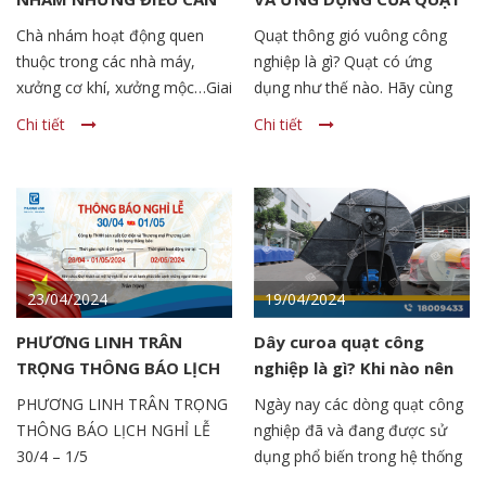
BIẾT
Chà nhám hoạt động quen
Quạt thông gió vuông công
thuộc trong các nhà máy,
nghiệp là gì? Quạt có ứng
xưởng cơ khí, xưởng mộc…Giai
dụng như thế nào. Hãy cùng
đoạn này sẽ đánh bóng làm
Phương Linh tìm hiểu về dòng
Chi tiết
Chi tiết
nhẵn bề mặt vật liệu nhanh
quạt này trong bài viết dưới
chóng và hiệu quả. Giai đoạn
đây.
này phát sinh bụi bẩn làm ảnh
hưởng đến không khí, môi
trường sống của người lao
động. Do vậy cần có những hệ
thống xử lý bụi chà nhám
23/04/2024
19/04/2024
chuyên nghiệp để thu hồi và
PHƯƠNG LINH TRÂN
Dây curoa quạt công
xử lý bụi hiệu quả. Vậy hệ
TRỌNG THÔNG BÁO LỊCH
nghiệp là gì? Khi nào nên
thống gồm những gì, thu hồi
NGHỈ LỄ 30/4 – 1/5
thay dây curoa quạt hút
bụi như thế nào? Hãy cùng
PHƯƠNG LINH TRÂN TRỌNG
Ngày nay các dòng quạt công
Phương Linh trong bài viết
THÔNG BÁO LỊCH NGHỈ LỄ
nghiệp đã và đang được sử
dưới đây nhé.
30/4 – 1/5
dụng phổ biến trong hệ thống
nhà máy, nhà xưởng, tòa