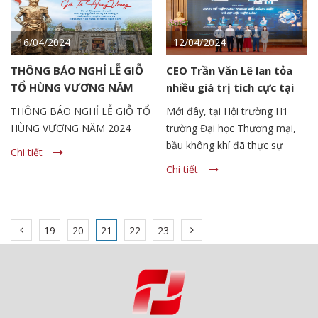
tăng trưởng 15% so với năm
2022.
16/04/2024
12/04/2024
THÔNG BÁO NGHỈ LỄ GIỖ
CEO Trần Văn Lê lan tỏa
TỔ HÙNG VƯƠNG NĂM
nhiều giá trị tích cực tại
2024
Talkshows “Kinh tế Việt
THÔNG BÁO NGHỈ LỄ GIỖ TỔ
Mới đây, tại Hội trường H1
Nam trong bối cảnh mới
HÙNG VƯƠNG NĂM 2024
trường Đại học Thương mại,
và cơ hội việc làm”
bầu không khí đã thực sự
Chi tiết
bùng nổ và “hot” hơn bao giờ
Chi tiết
hết với sự góp mặt của hơn
1000 sinh viên chuyên ngành
Quản lý kinh tế, Khoa Kinh tế,
19
20
21
22
23
cùng nhiều khách mời với
profile cực phẩm, hiện là
chuyên gia kinh tế tài chính,
CEO của các doanh nghiệp có
doanh thu hàng nghìn tỷ mỗi
năm như TS. Trần Văn Lê, nhà