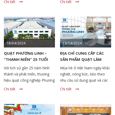
Chi tiết
Chi tiết
nhà..Quạt thực hiện các chức
năng như thông gió, làm mát,
hút khói trong phòng cháy…
Với các dòng quạt công nghiệp
gián tiếp cần sử dụng dây
curoa để kết nối động cơ với
cánh quạt. Vậy dây curoa quạt
18/04/2024
18/04/2024
hút là gì? Khi nào nên thay dây
QUẠT PHƯƠNG LINH –
ĐỊA CHỈ CUNG CẤP CÁC
curoa cho quạt. Cùng Phương
“THANH NIÊN” 25 TUỔI
SẢN PHẨM QUẠT LÀM
Linh tìm hiểu trong bài viết
BẢN LĨNH, VỮNG VÀNG
MÁT UY TÍN, CHẤT LƯỢNG
dưới đây
Với lịch sử gần 25 năm hình
Mùa hè ở Việt Nam ngày khắc
thành và phát triển, thương
nghiệt, nóng bức, kéo theo
hiệu quạt công nghiệp Phương
nhu cầu sử dụng quạt và các
Linh luôn mang trong mình sứ
công cụ làm mát của người
Chi tiết
Chi tiết
mệnh vì cuộc sống tươi đẹp và
dân ngày càng tăng cao. Theo
tầm nhìn kiên định, rõ ràng.
khảo sát của Nielsen, trong
năm 2023, doanh số bán quạt
điện tại thị trường Việt Nam