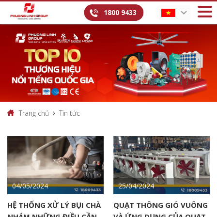
1800 9433
Trang chủ
Tin tức
04/05/2024
25/04/2024
HỆ THỐNG XỬ LÝ BỤI CHÀ
QUẠT THÔNG GIÓ VUÔNG
NHÁM NHỮNG ĐIỀU CẦN
VÀ ỨNG DỤNG CỦA QUẠT