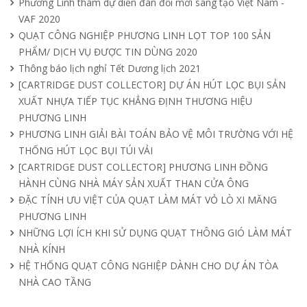
Phương Linh tham dự diễn đàn đổi mới sáng tạo Việt Nam -
11/04/2025
VAF 2020
QUẠT CÔNG NGHIỆP PHƯƠNG LINH LỌT TOP 100 SẢN
PHẨM/ DỊCH VỤ ĐƯỢC TIN DÙNG 2020
Quạt nồi hơi công nghiệp và cách phân
Thông báo lịch nghỉ Tết Dương lịch 2021
loại theo mục đích sử dụng chuẩn nhất
[CARTRIDGE DUST COLLECTOR] DỰ ÁN HÚT LỌC BỤI SẢN
04/04/2025
XUẤT NHỰA TIẾP TỤC KHẲNG ĐỊNH THƯƠNG HIỆU
PHƯƠNG LINH
PHƯƠNG LINH GIẢI BÀI TOÁN BẢO VỆ MÔI TRƯỜNG VỚI HỆ
THỐNG HÚT LỌC BỤI TÚI VẢI
[CARTRIDGE DUST COLLECTOR] PHƯƠNG LINH ĐỒNG
HÀNH CÙNG NHÀ MÁY SẢN XUẤT THAN CỬA ÔNG
ĐẶC TÍNH ƯU VIỆT CỦA QUẠT LÀM MÁT VỎ LÒ XI MĂNG
PHƯƠNG LINH
NHỮNG LỢI ÍCH KHI SỬ DỤNG QUẠT THÔNG GIÓ LÀM MÁT
NHÀ KÍNH
HỆ THỐNG QUẠT CÔNG NGHIỆP DÀNH CHO DỰ ÁN TÒA
NHÀ CAO TẦNG