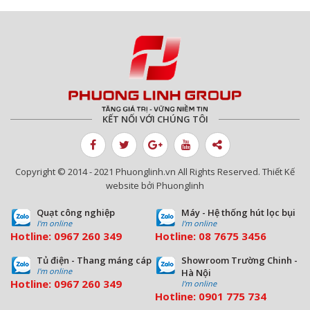
KẾT NỐI VỚI CHÚNG TÔI
Copyright © 2014 - 2021 Phuonglinh.vn All Rights Reserved. Thiết Kế
website bởi Phuonglinh
Quạt công nghiệp
Máy - Hệ thống hút lọc bụi
I'm online
I'm online
Hotline:
0967 260 349
Hotline:
08
7675 3456
Tủ điện - Thang máng cáp
Showroom Trường Chinh -
I'm online
Hà Nội
Hotline:
0967 260 349
I'm online
Hotline:
09
01 775 734