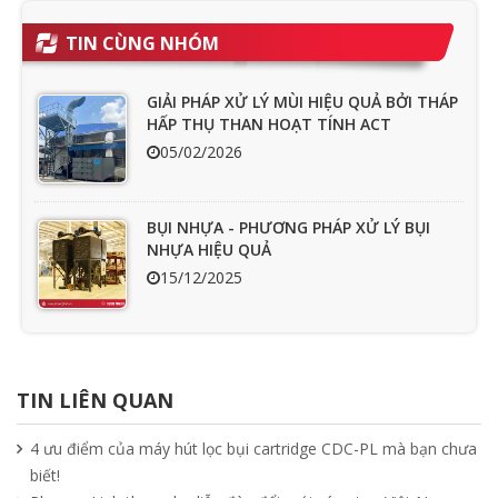
TIN CÙNG NHÓM
GIẢI PHÁP XỬ LÝ MÙI HIỆU QUẢ BỞI THÁP
HẤP THỤ THAN HOẠT TÍNH ACT
05/02/2026
BỤI NHỰA - PHƯƠNG PHÁP XỬ LÝ BỤI
NHỰA HIỆU QUẢ
15/12/2025
Ưu nhược điểm cần phải biết của quạt
hút mùi nối ống
TIN LIÊN QUAN
15/04/2025
4 ưu điểm của máy hút lọc bụi cartridge CDC-PL mà bạn chưa
biết!
Tìm hiểu quạt ly tâm công nghiệp