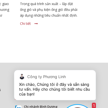
G
SẢN XUẤT – LẮP ĐẶT?
c giao
Trong quá trình sản xuất – lắp đặt
Phương
ống gió và phụ kiện ống gió đều phải
Cơ
áp dụng những tiêu chuẩn nhất định.
h xin
Và ống gió tròn cũng không ngoại lệ,
Chi tiết
ỉ lễ
mọi đơn vị sản xuất cũng cần áp
h).
dụng những tiêu chuẩn chung và
riêng nào đó. Vậy đó là những tiêu
chuẩn nào? Cùng tìm hiểu qua nội
dung bài viết dưới đây của Phương
Linh nhé!
Tủ điện - Thang máng cáp
Công ty Phương Linh
I'm online
Hotline:
0967 260 349
Xin chào, Chúng tôi ở đây và sẵn sàng 
tư vấn. Hãy cho chúng tôi biết nhu cầu 
i
Showroom Tp Vinh - Nghệ An
I''m online
Hotline:
0913 201 355
1
Chi nhánh Bình Dương