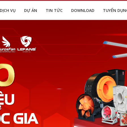
DỊCH VỤ
DỰ ÁN
TIN TỨC
DOWNLOAD
TUYỂN DỤN