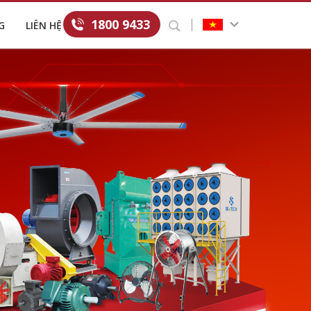
1800 9433
G
LIÊN HỆ