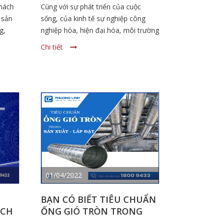
LẮNG NGHE
hách
Cùng với sự phát triển của cuộc
 sản
sống, của kinh tế sự nghiệp công
g,
nghiệp hóa, hiện đại hóa, môi trường
tiêu
sống đang ngày càng bị ô nhiễm
Chi tiết
dưới
nghiêm trọng do những tác động của
sản xuất công nghiệp. Ô nhiễm
không khí do khói bụi sản xuất trong
các nhà máy đang ảnh hưởng trực
tiếp, nghiêm trọng đến cuộc sống và
sức khỏe con người, có rất nhiều
bệnh lạ về đường hô hấp xuất hiện,
nguyên nhân chính là do khói bụi ô
nhiễm.
01/04/2022
BẠN CÓ BIẾT TIÊU CHUẨN
ỊCH
ỐNG GIÓ TRÒN TRONG