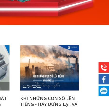
25/04/2022
HẤT
KHI NHỮNG CON SỐ LÊN
G
TIẾNG - HÃY DỪNG LẠI. VÀ