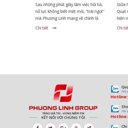
CAO ĐỘ CỦA ĐỘI NGŨ
NGH
Sau những phút giây làm việc hối hả,
Giữa 
PHƯƠNG LINH!
XUẤ
nỗ lực không biết mệt mỏi, “trái ngọt”
Quạt 
mà Phương Linh mang về chính là
hiện n
những sản phẩm quạt công nghiệp
đơn v
Chi tiết
Chi ti
chất lượng nhất được bàn giao đến
sẽ đem
tận tay Khách Hàng, là những lô quạt
khách
“nhộn nhịp” xuất kho lên đường!
Quạ
I'm 
Hotline
Sho
I'm 
Hotline
KẾT NỐI VỚI CHÚNG TÔI
Chi