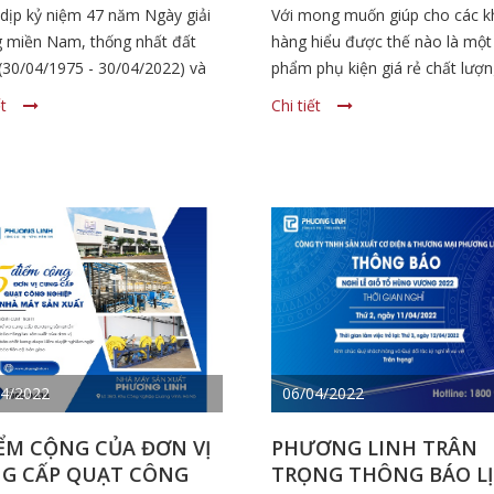
GIÓ TÔN MẠ KẼM
dịp kỷ niệm 47 năm Ngày giải
Với mong muốn giúp cho các k
 miền Nam, thống nhất đất
hàng hiểu được thế nào là một
(30/04/1975 - 30/04/2022) và
phẩm phụ kiện giá rẻ chất lượn
ệm 136 năm Ngày Quốc tế lao
Phương Linh sẽ đưa ra một số 
ết
Chi tiết
(1/5/1886 - 1/5/2022), Ban lãnh
chí đánh giá cơ bản ở bài viết 
ông ty TNHH Sản xuất Cơ điện
đây.
ơng mại Phương Linh xin gửi
uý khách hàng cùng toàn thể
hị em CBNV lời chúc tốt đẹp
04/2022
06/04/2022
IỂM CỘNG CỦA ĐƠN VỊ
PHƯƠNG LINH TRÂN
G CẤP QUẠT CÔNG
TRỌNG THÔNG BÁO L