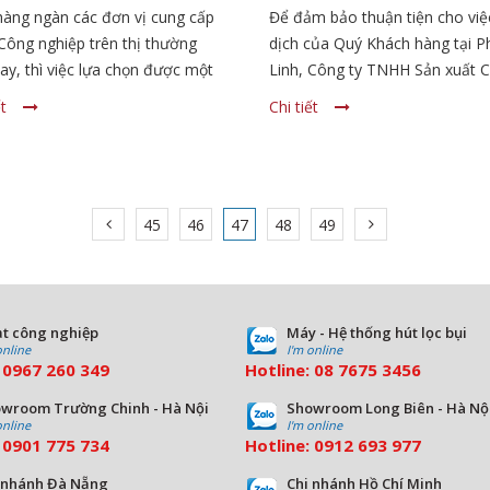
IỆP CÓ NHÀ MÁY SẢN
NGHỈ LỄ GIỖ TỔ HÙN
hàng ngàn các đơn vị cung cấp
Để đảm bảo thuận tiện cho việ
T TRỰC TIẾP
VƯƠNG 2022
Công nghiệp trên thị thường
dịch của Quý Khách hàng tại 
ay, thì việc lựa chọn được một
Linh, Công ty TNHH Sản xuất 
ị có nhà máy sản xuất trực tiếp
điện & Thương mại Phương Lin
ết
Chi tiết
 tới nhiều lợi ích tuyệt vời cho
gửi tới Quý Khách hàng lịch ngh
 hàng.
Giỗ Tổ Hùng Vương (10/3 âm lịc
45
46
47
48
49
t công nghiệp
Máy - Hệ thống hút lọc bụi
online
I'm online
:
0967 260 349
Hotline:
08
7675 3456
wroom Trường Chinh - Hà Nội
Showroom Long Biên - Hà Nộ
online
I'm online
:
09
01 775 734
Hotline:
0912 693 977
 nhánh Đà Nẵng
Chi nhánh Hồ Chí Minh