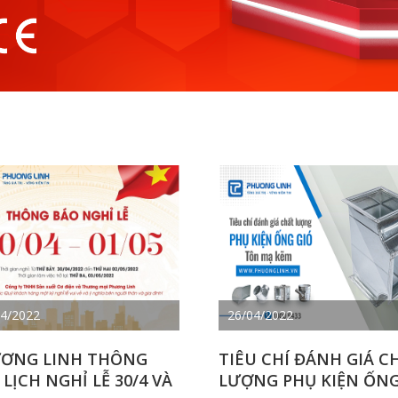
04/2022
26/04/2022
ƠNG LINH THÔNG
TIÊU CHÍ ĐÁNH GIÁ C
LỊCH NGHỈ LỄ 30/4 VÀ
LƯỢNG PHỤ KIỆN ỐN