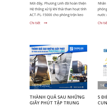
THAN HOẠT TÍNH CHO
1/5
Mới đây, Phương Linh đã hoàn thiện
Nhân 
PHÒNG TRỘN KEO
Hệ thống xử lý khí thải than hoạt tính
phóng
ACT-PL-15000 cho phòng trộn keo
nước 
và bàn giao, lắp đặt cho khách hàng.
kỷ ni
Chi tiết
Chi ti
Sản phẩm sau khi đi vào sử dụng
động 
nhận được đánh giá cao từ phía
đạo C
khách hàng nhờ rất nhiều ưu điểm
& Thư
vượt trội.
đến Q
anh c
nhất!
18/04/2022
14/
THÀNH QUẢ SAU NHỮNG
5 Đ
GIÂY PHÚT TẬP TRUNG
CUN