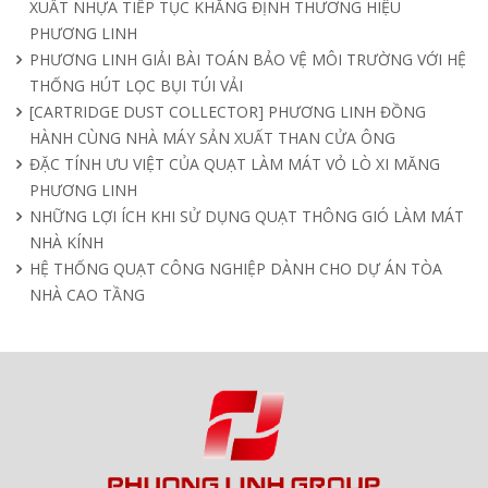
XUẤT NHỰA TIẾP TỤC KHẲNG ĐỊNH THƯƠNG HIỆU
PHƯƠNG LINH
PHƯƠNG LINH GIẢI BÀI TOÁN BẢO VỆ MÔI TRƯỜNG VỚI HỆ
THỐNG HÚT LỌC BỤI TÚI VẢI
[CARTRIDGE DUST COLLECTOR] PHƯƠNG LINH ĐỒNG
HÀNH CÙNG NHÀ MÁY SẢN XUẤT THAN CỬA ÔNG
ĐẶC TÍNH ƯU VIỆT CỦA QUẠT LÀM MÁT VỎ LÒ XI MĂNG
PHƯƠNG LINH
NHỮNG LỢI ÍCH KHI SỬ DỤNG QUẠT THÔNG GIÓ LÀM MÁT
NHÀ KÍNH
HỆ THỐNG QUẠT CÔNG NGHIỆP DÀNH CHO DỰ ÁN TÒA
NHÀ CAO TẦNG