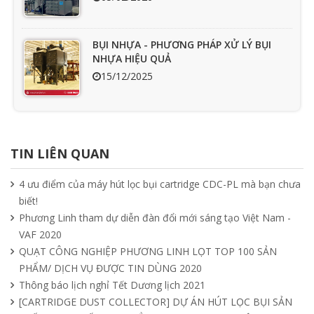
BỤI NHỰA - PHƯƠNG PHÁP XỬ LÝ BỤI
NHỰA HIỆU QUẢ
15/12/2025
Ưu nhược điểm cần phải biết của quạt
hút mùi nối ống
TIN LIÊN QUAN
15/04/2025
4 ưu điểm của máy hút lọc bụi cartridge CDC-PL mà bạn chưa
biết!
Tìm hiểu quạt ly tâm công nghiệp
Phương Linh tham dự diễn đàn đổi mới sáng tạo Việt Nam -
11/04/2025
VAF 2020
QUẠT CÔNG NGHIỆP PHƯƠNG LINH LỌT TOP 100 SẢN
PHẨM/ DỊCH VỤ ĐƯỢC TIN DÙNG 2020
Quạt nồi hơi công nghiệp và cách phân
Thông báo lịch nghỉ Tết Dương lịch 2021
loại theo mục đích sử dụng chuẩn nhất
[CARTRIDGE DUST COLLECTOR] DỰ ÁN HÚT LỌC BỤI SẢN
04/04/2025