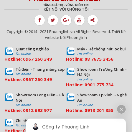
KẾT NỐI VỚI CHÚNG TÔI
Copyright © 2014 - 2021 Phuonglinh.vn All Rights Reserved. Thiết Kế
website bởi Phuonglinh
Quạt công nghiệp
Máy - Hệ thống hút lọc bụi
I'm online
I'm online
Hotline:
0967 260 349
Hotline:
08
7675 3456
Tủ điện - Thang máng cáp
Showroom Trường Chinh -
I'm online
Hà Nội
Hotline:
0967 260 349
I'm online
Hotline:
09
01 775 734
Showroom Long Biên - Hà
Showroom Tp Vinh - Nghệ
Nội
An
I'm online
I''m online
Hotline:
0912 693 977
Hotline:
0913 201 355
Chi nhánh Đà Nẵng
Chi nhánh Hồ Chí Minh
I'm online
I'm online
Công ty Phương Linh
Hotline:
0963 544 563
Hotline:
0909 503 696