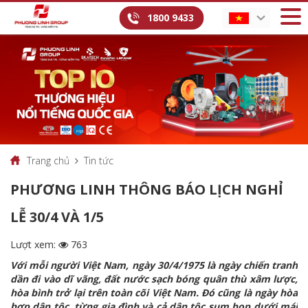
1800 9433
Trang chủ
Tin tức
PHƯƠNG LINH THÔNG BÁO LỊCH NGHỈ
LỄ 30/4 VÀ 1/5
Lượt xem:
763
Với mỗi người Việt Nam, ngày 30/4/1975 là ngày chiến tranh
dần đi vào dĩ vãng, đất nước sạch bóng quân thù xâm lược,
hòa bình trở lại trên toàn cõi Việt Nam. Đó cũng là ngày hòa
hợp dân tộc, từng gia đình và cả dân tộc sum họp dưới mái