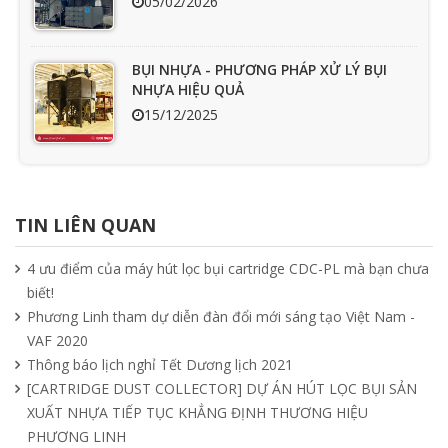
05/02/2026
BỤI NHỰA - PHƯƠNG PHÁP XỬ LÝ BỤI
NHỰA HIỆU QUẢ
15/12/2025
Ưu nhược điểm cần phải biết của quạt
hút mùi nối ống
TIN LIÊN QUAN
15/04/2025
4 ưu điểm của máy hút lọc bụi cartridge CDC-PL mà bạn chưa
biết!
Tìm hiểu quạt ly tâm công nghiệp
Phương Linh tham dự diễn đàn đổi mới sáng tạo Việt Nam -
11/04/2025
VAF 2020
Thông báo lịch nghỉ Tết Dương lịch 2021
[CARTRIDGE DUST COLLECTOR] DỰ ÁN HÚT LỌC BỤI SẢN
Quạt nồi hơi công nghiệp và cách phân
XUẤT NHỰA TIẾP TỤC KHẲNG ĐỊNH THƯƠNG HIỆU
loại theo mục đích sử dụng chuẩn nhất
PHƯƠNG LINH