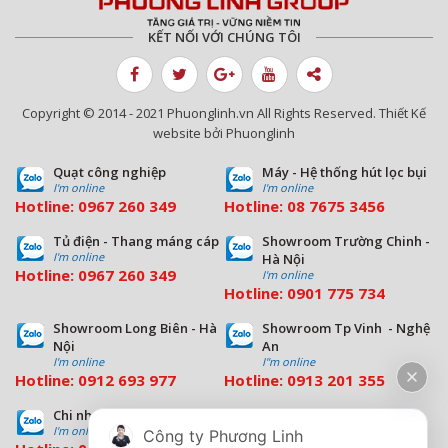
KẾT NỐI VỚI CHÚNG TÔI
Copyright © 2014 - 2021 Phuonglinh.vn All Rights Reserved. Thiết Kế
website bởi Phuonglinh
Quạt công nghiệp
Máy - Hệ thống hút lọc bụi
I'm online
I'm online
Hotline:
0967 260 349
Hotline:
08
7675 3456
Tủ điện - Thang máng cáp
Showroom Trường Chinh -
I'm online
Hà Nội
Hotline:
0967 260 349
I'm online
Hotline:
09
01 775 734
Showroom Long Biên - Hà
Showroom Tp Vinh - Nghệ
Nội
An
I'm online
I''m online
Hotline:
0912 693 977
Hotline:
0913 201 355
Chi nhánh Đà Nẵng
Chi nhánh Hồ Chí Minh
I'm online
I'm online
Công ty Phương Linh