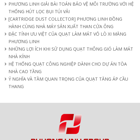
04/04/2025
PHƯƠNG LINH GIẢI BÀI TOÁN BẢO VỆ MÔI TRƯỜNG VỚI HỆ
THỐNG HÚT LỌC BỤI TÚI VẢI
[CARTRIDGE DUST COLLECTOR] PHƯƠNG LINH ĐỒNG
HÀNH CÙNG NHÀ MÁY SẢN XUẤT THAN CỬA ÔNG
ĐẶC TÍNH ƯU VIỆT CỦA QUẠT LÀM MÁT VỎ LÒ XI MĂNG
PHƯƠNG LINH
NHỮNG LỢI ÍCH KHI SỬ DỤNG QUẠT THÔNG GIÓ LÀM MÁT
NHÀ KÍNH
HỆ THỐNG QUẠT CÔNG NGHIỆP DÀNH CHO DỰ ÁN TÒA
NHÀ CAO TẦNG
Ý NGHĨA VÀ TẦM QUAN TRỌNG CỦA QUẠT TĂNG ÁP CẦU
THANG