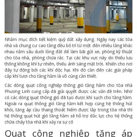
Nhằm mục đích tiết kiệm quỹ đất xây dựng. Ngày nay các tòa
nhà và chung cư cao tầng đều bố trí từ một đến nhiều tầng khác
nhau nằm sâu dưới lòng đất để làm bãi gửi xe, phòng kỹ thuật
cho tòa nhà, phòng chứa rác. Tại các khu vực này do thiếu lưu
thông không khí tự nhiên, thiếu ánh sáng mặt trời. Khiến cho nơi
đây tự động bởi các khí độc hại. Khi đó cần đến các giải pháp
cấp khí tươi cho tầng hầm là vô cùng cần thiết.
Các dòng quạt công nghiệp thông gió tầng hầm cho tòa nhà
Phương Linh cung cấp đã giải quyết được các vấn đề trên. Nhờ
có các dòng quạt thông gió đã tạo được khí sạch cho tầng hầm.
Ngoài ra quạt thông gió tầng hầm kết hợp cùng hệ thống hút
khói, tăng áp cầu thang thoát hiểm được lắp trong tòa nhà thì
hệ thống quạt hút gió tầng hầm sẽ hỗ trợ đắc lực cho hệ thống
chữa cháy tòa nhà khi xảy ra sự cố
Quạt công nghiệp tăng áp