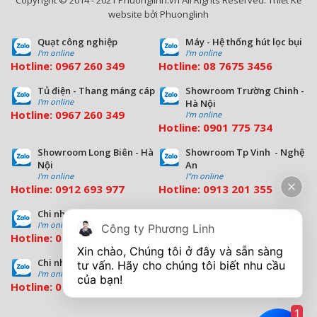
Copyright © 2014 - 2021 Phuonglinh.vn All Rights Reserved. Thiết Kế
website bởi Phuonglinh
Quạt công nghiệp
Máy - Hệ thống hút lọc bụi
I'm online
I'm online
Hotline:
0967 260 349
Hotline:
08
7675 3456
Tủ điện - Thang máng cáp
Showroom Trường Chinh -
I'm online
Hà Nội
Hotline:
0967 260 349
I'm online
Hotline:
09
01 775 734
Showroom Long Biên - Hà
Showroom Tp Vinh - Nghệ
Nội
An
I'm online
I''m online
Hotline:
0912 693 977
Hotline:
0913 201 355
Chi nhánh Đà Nẵng
Chi nhánh Hồ Chí Minh
I'm online
I'm online
Công ty Phương Linh
Hotline:
0963 544 563
Hotline:
0909 503 696
Xin chào, Chúng tôi ở đây và sẵn sàng 
Chi nhánh Bình Dương
tư vấn. Hãy cho chúng tôi biết nhu cầu 
I'm online
Hotline:
0933 569 039
1