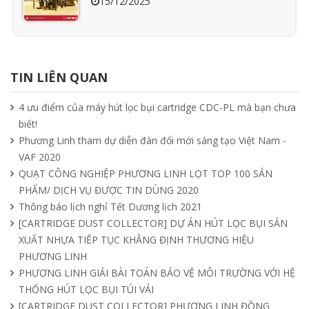
15/12/2025
Ưu nhược điểm cần phải biết của quạt
hút mùi nối ống
TIN LIÊN QUAN
15/04/2025
4 ưu điểm của máy hút lọc bụi cartridge CDC-PL mà bạn chưa
biết!
Tìm hiểu quạt ly tâm công nghiệp
Phương Linh tham dự diễn đàn đổi mới sáng tạo Việt Nam -
11/04/2025
VAF 2020
QUẠT CÔNG NGHIỆP PHƯƠNG LINH LỌT TOP 100 SẢN
PHẨM/ DỊCH VỤ ĐƯỢC TIN DÙNG 2020
Quạt nồi hơi công nghiệp và cách phân
Thông báo lịch nghỉ Tết Dương lịch 2021
loại theo mục đích sử dụng chuẩn nhất
[CARTRIDGE DUST COLLECTOR] DỰ ÁN HÚT LỌC BỤI SẢN
04/04/2025
XUẤT NHỰA TIẾP TỤC KHẲNG ĐỊNH THƯƠNG HIỆU
PHƯƠNG LINH
PHƯƠNG LINH GIẢI BÀI TOÁN BẢO VỆ MÔI TRƯỜNG VỚI HỆ
THỐNG HÚT LỌC BỤI TÚI VẢI
[CARTRIDGE DUST COLLECTOR] PHƯƠNG LINH ĐỒNG