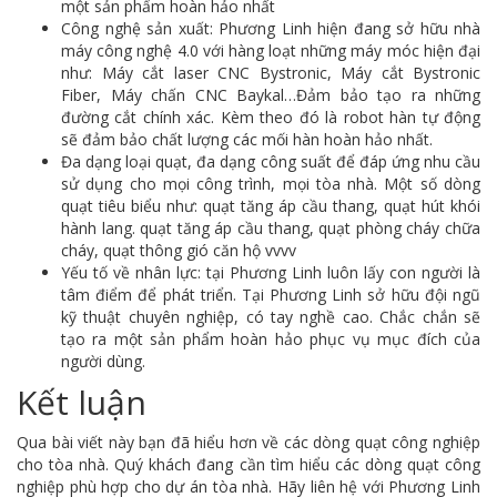
một sản phẩm hoàn hảo nhất
Công nghệ sản xuất: Phương Linh hiện đang sở hữu nhà
máy công nghệ 4.0 với hàng loạt những máy móc hiện đại
như: Máy cắt laser CNC Bystronic, Máy cắt Bystronic
Fiber, Máy chấn CNC Baykal…Đảm bảo tạo ra những
đường cắt chính xác. Kèm theo đó là robot hàn tự động
sẽ đảm bảo chất lượng các mối hàn hoàn hảo nhất.
Đa dạng loại quạt, đa dạng công suất để đáp ứng nhu cầu
sử dụng cho mọi công trình, mọi tòa nhà. Một số dòng
quạt tiêu biểu như: quạt tăng áp cầu thang, quạt hút khói
hành lang. quạt tăng áp cầu thang, quạt phòng cháy chữa
cháy, quạt thông gió căn hộ vvvv
Yếu tố về nhân lực: tại Phương Linh luôn lấy con người là
tâm điểm để phát triển. Tại Phương Linh sở hữu đội ngũ
kỹ thuật chuyên nghiệp, có tay nghề cao. Chắc chắn sẽ
tạo ra một sản phẩm hoàn hảo phục vụ mục đích của
người dùng.
Kết luận
Qua bài viết này bạn đã hiểu hơn về các dòng quạt công nghiệp
cho tòa nhà. Quý khách đang cần tìm hiểu các dòng quạt công
nghiệp phù hợp cho dự án tòa nhà. Hãy liên hệ với Phương Linh