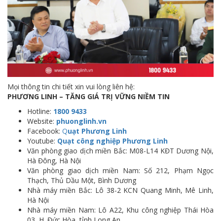
Mọi thông tin chi tiết xin vui lòng liên hệ:
PHƯƠNG LINH – TĂNG GIÁ TRỊ VỮNG NIỀM TIN
Hotline:
1800 9433
Website:
phuonglinh.vn
Facebook:
Q
uạt Phương Linh
Youtube:
Quạt công nghiệp Phương Linh
Văn phòng giao dịch miền Bắc: M08-L14 KĐT Dương Nội,
Hà Đông, Hà Nội
Văn phòng giao dịch miền Nam: Số 212, Phạm Ngọc
Thạch, Thủ Dầu Một, Bình Dương
Nhà máy miền Bắc: Lô 38-2 KCN Quang Minh, Mê Linh,
Hà Nội
Nhà máy miền Nam: Lô A22, Khu công nghiệp Thái Hòa
03, H. Đức Hòa, tỉnh Long An