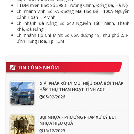
TTĐM miền Bắc: Số 398B Trường Chinh, Đống Đa, Hà Nội
Chi nhánh Vinh: Số 7A Đường Mai Hắc Đế – 100A Nguyễn
Cảnh Hoan- TP Vinh
Chi nhánh Đà Nẵng: Số 643 Nguyễn Tất Thành, Thanh
Khê, Đà Nẵng
Chi nhánh Hồ Chí Minh: Số 66A đường 18, Khu phố 2, P.
Bình Hưng Hòa, Tp.HCM
TIN CÙNG NHÓM
GIẢI PHÁP XỬ LÝ MÙI HIỆU QUẢ BỞI THÁP
HẤP THỤ THAN HOẠT TÍNH ACT
05/02/2026
BỤI NHỰA - PHƯƠNG PHÁP XỬ LÝ BỤI
NHỰA HIỆU QUẢ
15/12/2025