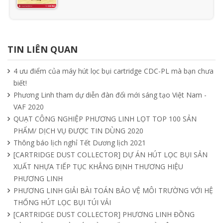
Ưu nhược điểm cần phải biết của quạt
hút mùi nối ống
TIN LIÊN QUAN
15/04/2025
4 ưu điểm của máy hút lọc bụi cartridge CDC-PL mà bạn chưa
biết!
Tìm hiểu quạt ly tâm công nghiệp
Phương Linh tham dự diễn đàn đổi mới sáng tạo Việt Nam -
11/04/2025
VAF 2020
QUẠT CÔNG NGHIỆP PHƯƠNG LINH LỌT TOP 100 SẢN
PHẨM/ DỊCH VỤ ĐƯỢC TIN DÙNG 2020
Quạt nồi hơi công nghiệp và cách phân
Thông báo lịch nghỉ Tết Dương lịch 2021
loại theo mục đích sử dụng chuẩn nhất
[CARTRIDGE DUST COLLECTOR] DỰ ÁN HÚT LỌC BỤI SẢN
04/04/2025
XUẤT NHỰA TIẾP TỤC KHẲNG ĐỊNH THƯƠNG HIỆU
PHƯƠNG LINH
PHƯƠNG LINH GIẢI BÀI TOÁN BẢO VỆ MÔI TRƯỜNG VỚI HỆ
THỐNG HÚT LỌC BỤI TÚI VẢI
[CARTRIDGE DUST COLLECTOR] PHƯƠNG LINH ĐỒNG