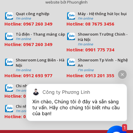
website bởi Phuonglinh
Quạt công nghiệp
Máy - Hệ thống hút lọc bụi
I'm online
I'm online
Hotline:
0967 260 349
Hotline:
08
7675 3456
Tủ điện - Thang máng cáp
Showroom Trường Chinh -
I'm online
Hà Nội
Hotline:
0967 260 349
I'm online
Hotline:
09
01 775 734
Showroom Long Biên - Hà
Showroom Tp Vinh - Nghệ
Nội
An
I'm online
I''m online
Hotline:
0912 693 977
Hotline:
0913 201 355
Chi nhánh Đà Nẵng
Chi nhánh Hồ Chí Minh
I'm online
I'm online
Công ty Phương Linh
Hotline:
0963 544 563
Hotline:
0909 503 696
Xin chào, Chúng tôi ở đây và sẵn sàng 
Chi nhánh Bình Dương
tư vấn. Hãy cho chúng tôi biết nhu cầu 
I'm online
Hotline:
0933 569 039
1