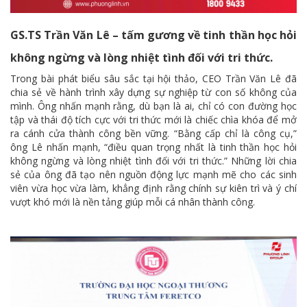
GS.TS Trần Văn Lê – tấm gương về tinh thần học hỏi
không ngừng và lòng nhiệt tình đối với tri thức.
Trong bài phát biểu sâu sắc tại hội thảo, CEO Trần Văn Lê đã
chia sẻ về hành trình xây dựng sự nghiệp từ con số không của
mình. Ông nhấn mạnh rằng, dù bạn là ai, chỉ có con đường học
tập và thái độ tích cực với tri thức mới là chiếc chìa khóa để mở
ra cánh cửa thành công bền vững. “Bằng cấp chỉ là công cụ,”
ông Lê nhấn mạnh, “điều quan trọng nhất là tinh thần học hỏi
không ngừng và lòng nhiệt tình đối với tri thức.” Những lời chia
sẻ của ông đã tạo nên nguồn động lực mạnh mẽ cho các sinh
viên vừa học vừa làm, khẳng định rằng chính sự kiên trì và ý chí
vượt khó mới là nền tảng giúp mỗi cá nhân thành công.