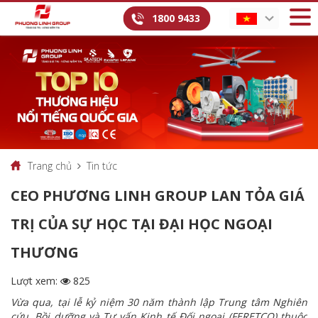
1800 9433
Trang chủ
Tin tức
CEO PHƯƠNG LINH GROUP LAN TỎA GIÁ
TRỊ CỦA SỰ HỌC TẠI ĐẠI HỌC NGOẠI
THƯƠNG
Lượt xem:
825
Vừa qua, tại lễ kỷ niệm 30 năm thành lập Trung tâm Nghiên
cứu, Bồi dưỡng và Tư vấn Kinh tế Đối ngoại (FERETCO) thuộc