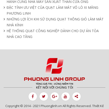
HÀNH CÙNG NHÀ MÁY SẢN XUẤT THAN CỬA ÔNG
ĐẶC TÍNH ƯU VIỆT CỦA QUẠT LÀM MÁT VỎ LÒ XI MĂNG
PHƯƠNG LINH
NHỮNG LỢI ÍCH KHI SỬ DỤNG QUẠT THÔNG GIÓ LÀM MÁT
NHÀ KÍNH
HỆ THỐNG QUẠT CÔNG NGHIỆP DÀNH CHO DỰ ÁN TÒA
NHÀ CAO TẦNG
KẾT NỐI VỚI CHÚNG TÔI
Copyright © 2014 - 2021 Phuonglinh.vn All Rights Reserved. Thiết Kế