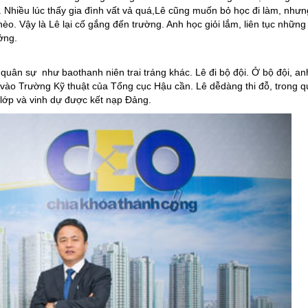
 Nhiều lúc thấy gia đình vất vả quá,Lê cũng muốn bỏ học đi làm, nhưn
èo. Vậy là Lê lại cố gắng đến trường. Anh học giỏi lắm, liên tục nhữn
ởng.
 quân sự
như baothanh niên trai tráng khác. Lê đi bộ đội. Ở bộ đội, an
n vào Trường Kỹ thuật của Tổng cục Hậu cần. Lê dễdàng thi đỗ, trong q
u lớp và vinh dự được kết nạp Đảng.