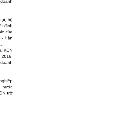
c doanh
ụi, hệ
t định
ic của
 - Hàn
7…
ại KCN
 2016,
m doanh
 nghiệp
g nước
DN trở