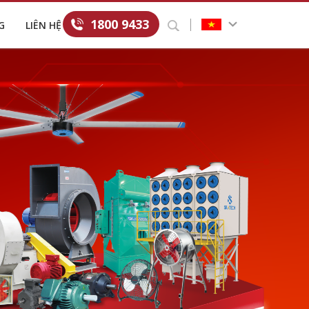
1800 9433
G
LIÊN HỆ