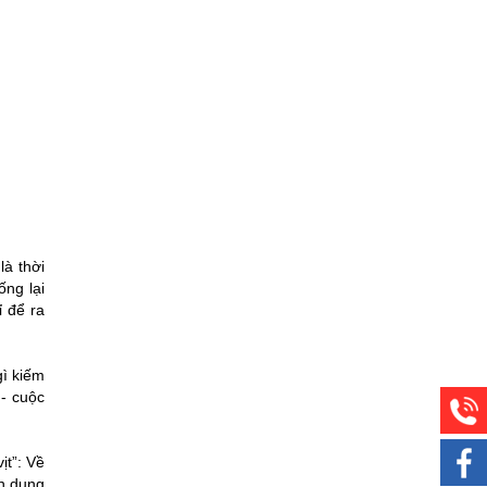
là thời
ống lại
ỉ để ra
gì kiếm
 - cuộc
ịt”: Về
ận dụng