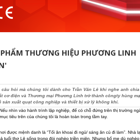
ẢN PHẨM THƯƠNG HIỆU PHƯƠNG LINH
N'
 câu hỏi mà chúng tôi dành cho Trần Văn Lê khi nghe anh chia
t cơ điện và Thương mại Phương Linh trở thành côngty hùng m
sản xuất quạt công nghiệp và thiết bị xử lý không khí.
 Nếu nhìn vào hành trình lập nghiệp, để có chỗ đứng trên thị trường ng
ục tiêu trên của chúng tôi là hoàn toàn trong tầm tay.
i được mệnh danh là “Tối ăn khoai đi ngủ/ sáng ăn củ đi làm”. Nhà l
 cả tuổi thơ Lê sống trong đói nghèo triền miên. Nhưng bố mẹ dù nghèo