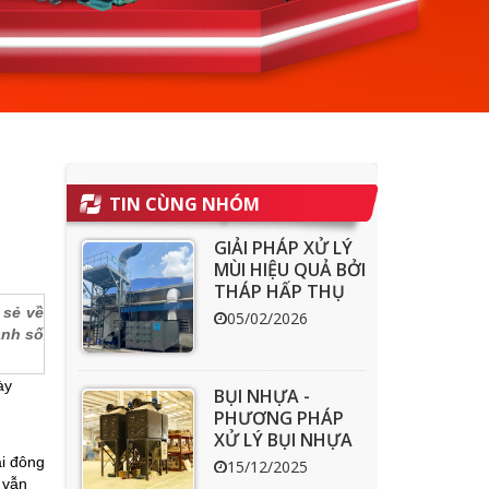
TIN CÙNG NHÓM
GIẢI PHÁP XỬ LÝ
MÙI HIỆU QUẢ BỞI
THÁP HẤP THỤ
THAN HOẠT
 sẻ về
05/02/2026
TÍNH ACT
ạnh số
ày
BỤI NHỰA -
PHƯƠNG PHÁP
XỬ LÝ BỤI NHỰA
HIỆU QUẢ
ại đông
15/12/2025
 vẫn