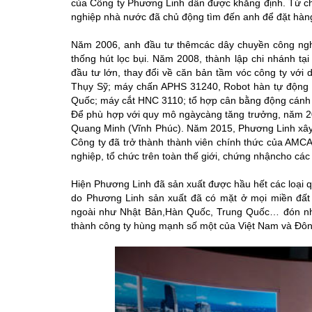
của Công ty Phương Linh dần được khẳng định. Từ chỗ
nghiệp nhà nước đã chủ động tìm đến anh để đặt hàn
Năm 2006, anh đầu tư thêmcác dây chuyền công nghệ
thống hút lọc bụi. Năm 2008, thành lập chi nhánh t
đầu tư lớn, thay đổi về căn bản tầm vóc công ty vớ
Thụy Sỹ; máy chấn APHS 31240, Robot hàn tự động 
Quốc; máy cắt HNC 3110; tổ hợp cân bằng động cánh 
Để phù hợp với quy mô ngàycàng tăng trưởng, năm 2
Quang Minh (Vĩnh Phúc). Năm 2015, Phương Linh xây
Công ty đã trở thành thành viên chính thức của AMCA 
nghiệp, tổ chức trên toàn thế giới, chứng nhậncho các 
Hiện Phương Linh đã sản xuất được hầu hết các loại 
do Phương Linh sản xuất đã có mặt ở mọi miền đất
ngoài như Nhật Bản,Hàn Quốc, Trung Quốc… đón nhậ
thành công ty hùng mạnh số một của Việt Nam và Đôn