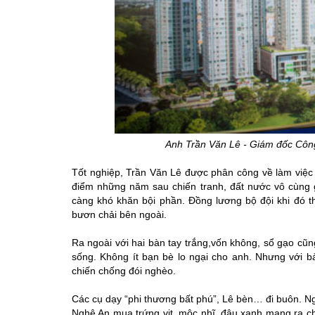
Anh Trần Văn Lê - Giám đốc Côn
Tốt nghiệp, Trần Văn Lê được phân công về làm việc 
điểm những năm sau chiến tranh, đất nước vô cùng gi
càng khó khăn bội phần. Đồng lương bộ đội khi đó t
bươn chải bên ngoài.
Ra ngoài với hai bàn tay trắng,vốn không, sổ gạo c
sống. Không ít bạn bè lo ngại cho anh. Nhưng với b
chiến chống đói nghèo.
Các cụ dạy “phi thương bất phú”, Lê bèn… đi buôn. Ngh
Nghệ An mua trứng vịt, mộc nhĩ, đậu xanh mang ra ch