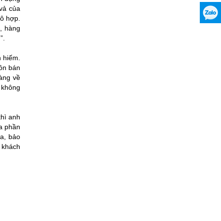
 vả của
aô hợp.
n, hàng
”.
 hiếm.
ôn bán
hàng về
o không
thì anh
đa phần
ữa, bảo
 khách