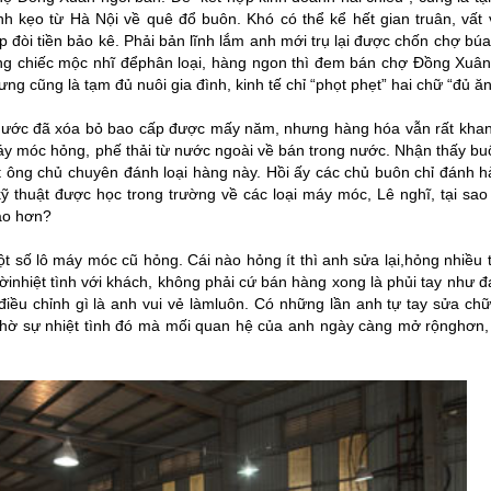
nh kẹo từ Hà Nội về quê đổ buôn. Khó có thể kể hết gian truân, vất
p đòi tiền bảo kê. Phải bản lĩnh lắm anh mới trụ lại được chốn chợ bú
từng chiếc mộc nhĩ đểphân loại, hàng ngon thì đem bán chợ Đồng Xuâ
g cũng là tạm đủ nuôi gia đình, kinh tế chỉ “phọt phẹt” hai chữ “đủ ăn
 nước đã xóa bỏ bao cấp được mấy năm, nhưng hàng hóa vẫn rất khan
y móc hỏng, phế thải từ nước ngoài về bán trong nước. Nhận thấy bu
một ông chủ chuyên đánh loại hàng này. Hồi ấy các chủ buôn chỉ đánh 
 kỹ thuật được học trong trường về các loại máy móc, Lê nghĩ, tại sa
cao hơn?
t số lô máy móc cũ hỏng. Cái nào hỏng ít thì anh sửa lại,hỏng nhiều 
gườinhiệt tình với khách, không phải cứ bán hàng xong là phủi tay như 
iều chỉnh gì là anh vui vẻ làmluôn. Có những lần anh tự tay sửa ch
hờ sự nhiệt tình đó mà mối quan hệ của anh ngày càng mở rộnghơn,