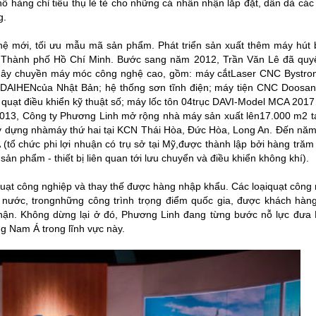
 hàng chỉ tiêu thụ lẻ tẻ cho những cá nhân nhận lắp đặt, dần dà cá
g.
 mới, tối ưu mẫu mã sản phẩm. Phát triển sản xuất thêm máy hút b
ại Thành phố Hồ Chí Minh. Bước sang năm 2012, Trần Văn Lê đã quyế
i dây chuyền máy móc công nghệ cao, gồm: máy cắtLaser CNC Bystron
DAIHENcủa Nhật Bản; hệ thống sơn tĩnh điện; máy tiện CNC Doosan
quạt điều khiển kỹ thuật số; máy lốc tôn 04trục DAVI-Model MCA 201
013, Công ty Phương Linh mở rộng nhà máy sản xuất lên17.000 m2 t
 dựng nhàmáy thứ hai tại KCN Thái Hòa, Đức Hòa, Long An. Đến năm
(tổ chức phi lợi nhuận có trụ sở tại Mỹ,được thành lập bởi hàng tră
sản phẩm - thiết bị liên quan tới lưu chuyển và điều khiển không khí).
quạt công nghiệp và thay thế được hàng nhập khẩu. Các loạiquạt công
 nước, trongnhững công trình trọng điểm quốc gia, được khách hàn
n. Không dừng lại ở đó, Phương Linh đang từng bước nỗ lực đưa 
g Nam Á trong lĩnh vực này.