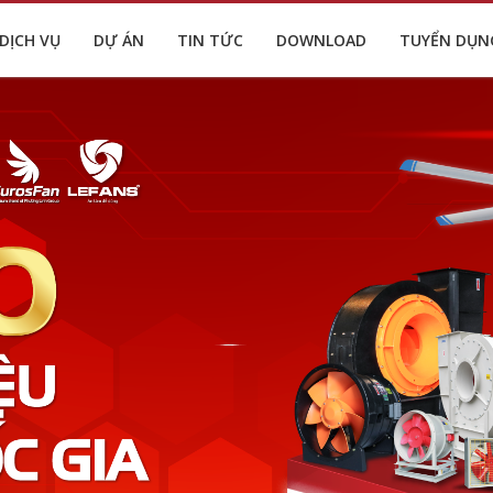
DỊCH VỤ
DỰ ÁN
TIN TỨC
DOWNLOAD
TUYỂN DỤN