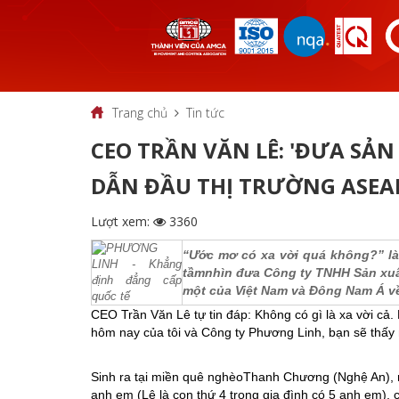
Trang chủ
Tin tức
CEO TRẦN VĂN LÊ: 'ĐƯA S
DẪN ĐẦU THỊ TRƯỜNG ASEA
Lượt xem:
3360
“Ước mơ có xa vời quá không?” là
tầmnhìn đưa Công ty TNHH Sản xuấ
một của Việt Nam và Đông Nam Á về 
CEO Trần Văn Lê tự tin đáp: Không có gì là xa vời cả.
hôm nay của tôi và Công ty Phương Linh, bạn sẽ thấy m
Sinh ra tại miền quê nghèoThanh Chương (Nghệ An), nơ
anh em (Lê là con thứ 4 trong gia đình có 5 anh em),