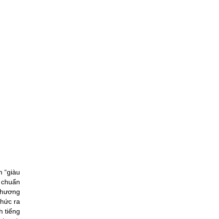
n “giàu
ể chuẩn
Thương
hức ra
h tiếng