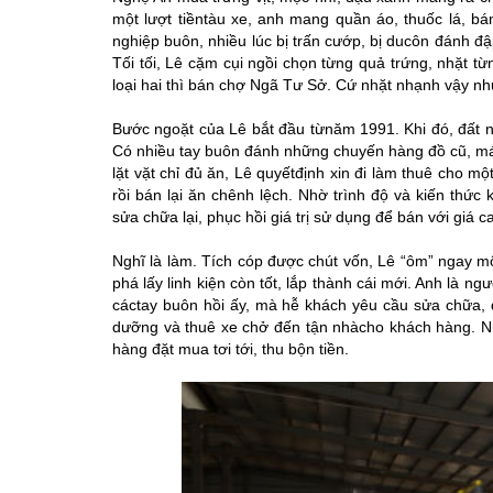
một lượt tiềntàu xe, anh mang quần áo, thuốc lá, bá
nghiệp buôn, nhiều lúc bị trấn cướp, bị ducôn đánh đậ
Tối tối, Lê cặm cụi ngồi chọn từng quả trứng, nhặt 
loại hai thì bán chợ Ngã Tư Sở. Cứ nhặt nhạnh vậy nhưn
Bước ngoặt của Lê bắt đầu từnăm 1991. Khi đó, đất
Có nhiều tay buôn đánh những chuyến hàng đồ cũ, má
lặt vặt chỉ đủ ăn, Lê quyếtđịnh xin đi làm thuê cho 
rồi bán lại ăn chênh lệch. Nhờ trình độ và kiến thức
sửa chữa lại, phục hồi giá trị sử dụng để bán với giá 
Nghĩ là làm. Tích cóp được chút vốn, Lê “ôm” ngay mộ
phá lấy linh kiện còn tốt, lắp thành cái mới. Anh là n
cáctay buôn hồi ấy, mà hễ khách yêu cầu sửa chữa, đ
dưỡng và thuê xe chở đến tận nhàcho khách hàng. N
hàng đặt mua tơi tới, thu bộn tiền.