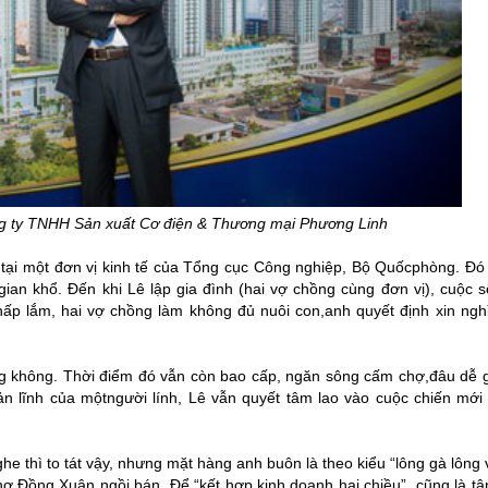
g ty TNHH Sản xuất Cơ điện & Thương mại Phương Linh
tại một đơn vị kinh tế của Tổng cục Công nghiệp, Bộ Quốcphòng. Đó 
an khổ. Đến khi Lê lập gia đình (hai vợ chồng cùng đơn vị), cuộc s
hấp lắm, hai vợ chồng làm không đủ nuôi con,anh quyết định xin ngh
ũng không. Thời điểm đó vẫn còn bao cấp, ngăn sông cấm chợ,đâu dễ 
ản lĩnh của mộtngười lính, Lê vẫn quyết tâm lao vào cuộc chiến mới
e thì to tát vậy, nhưng mặt hàng anh buôn là theo kiểu “lông gà lông v
ợ Đồng Xuân ngồi bán. Để “kết hợp kinh doanh hai chiều”, cũng là t