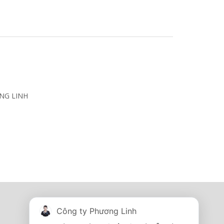
NG LINH
Tủ điện - Thang máng cáp
Công ty Phương Linh
I'm online
Hotline:
0967 260 349