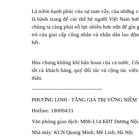
Là niềm hạnh phúc của sự sum vầy, của những co
là hành trang để các thế hệ người Việt Nam hư
chúng ta càng phải nỗ lực nhiều hơn nữa để gìn g
trò của giai cấp công nhân và nhân dân lao độ
hết.
Hòa chung không khí hân hoan của cả nước, C
tất cả khách hàng, quý đối tác và cộng tác viê
thân.
--------------------------------------
PHƯƠNG LINH - TĂNG GIÁ TRỊ VỮNG NIỀM 
Hotline: 18009433
Văn phòng giao dịch: M08-L14 KĐT Dương Nội,
Nhà máy: KCN Quang Minh, Mê Linh, Hà Nội