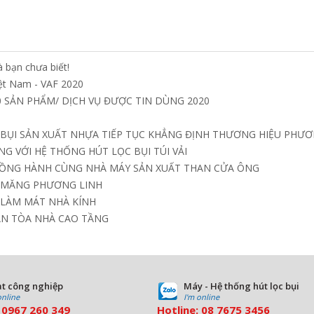
 bạn chưa biết!
iệt Nam - VAF 2020
 SẢN PHẨM/ DỊCH VỤ ĐƯỢC TIN DÙNG 2020
 BỤI SẢN XUẤT NHỰA TIẾP TỤC KHẲNG ĐỊNH THƯƠNG HIỆU PHƯƠ
G VỚI HỆ THỐNG HÚT LỌC BỤI TÚI VẢI
ĐỒNG HÀNH CÙNG NHÀ MÁY SẢN XUẤT THAN CỬA ÔNG
I MĂNG PHƯƠNG LINH
 LÀM MÁT NHÀ KÍNH
ÁN TÒA NHÀ CAO TẦNG
t công nghiệp
Máy - Hệ thống hút lọc bụi
online
I'm online
:
0967 260 349
Hotline:
08
7675 3456