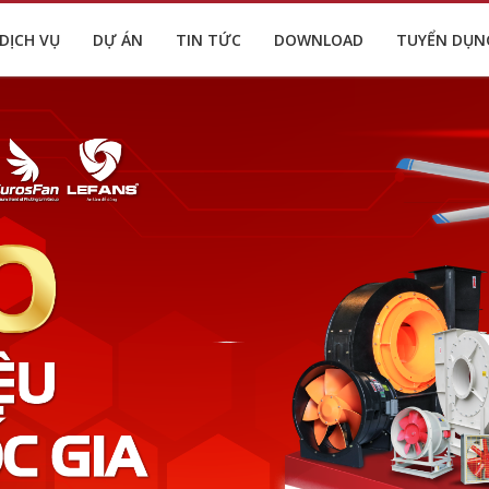
DỊCH VỤ
DỰ ÁN
TIN TỨC
DOWNLOAD
TUYỂN DỤN