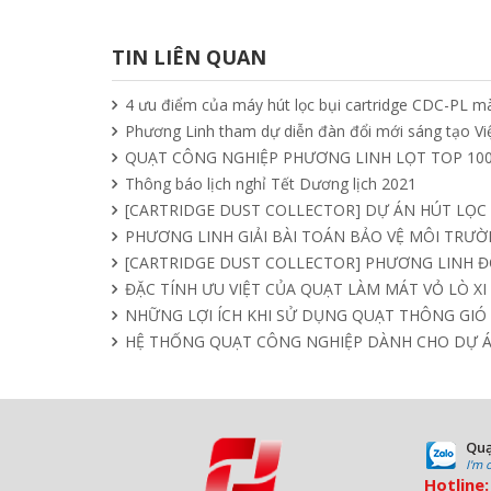
TIN LIÊN QUAN
4 ưu điểm của máy hút lọc bụi cartridge CDC-PL mà
Phương Linh tham dự diễn đàn đổi mới sáng tạo V
QUẠT CÔNG NGHIỆP PHƯƠNG LINH LỌT TOP 100
Thông báo lịch nghỉ Tết Dương lịch 2021
[CARTRIDGE DUST COLLECTOR] DỰ ÁN HÚT LỌC
PHƯƠNG LINH GIẢI BÀI TOÁN BẢO VỆ MÔI TRƯỜN
[CARTRIDGE DUST COLLECTOR] PHƯƠNG LINH 
ĐẶC TÍNH ƯU VIỆT CỦA QUẠT LÀM MÁT VỎ LÒ X
NHỮNG LỢI ÍCH KHI SỬ DỤNG QUẠT THÔNG GIÓ
HỆ THỐNG QUẠT CÔNG NGHIỆP DÀNH CHO DỰ 
Quạ
I'm 
Hotline