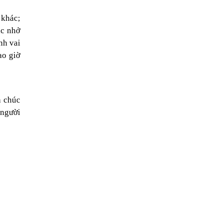
 khác;
ắc nhở
nh vai
ao giờ
h chúc
 người