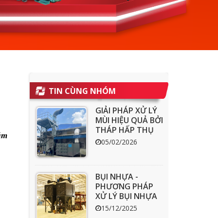
TIN CÙNG NHÓM
GIẢI PHÁP XỬ LÝ
MÙI HIỆU QUẢ BỞI
THÁP HẤP THỤ
ăm
THAN HOẠT
05/02/2026
TÍNH ACT
BỤI NHỰA -
PHƯƠNG PHÁP
XỬ LÝ BỤI NHỰA
HIỆU QUẢ
15/12/2025