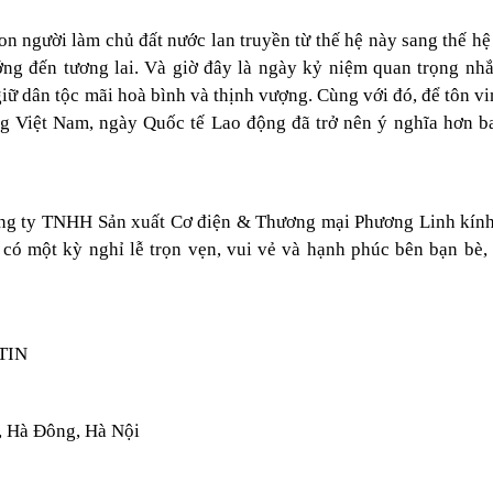
n người làm chủ đất nước lan truyền từ thế hệ này sang thế hệ
ớng đến tương lai. Và giờ đây là ngày kỷ niệm quan trọng nh
iữ dân tộc mãi hoà bình và thịnh vượng. Cùng với đó, để tôn vi
ng Việt Nam, ngày Quốc tế Lao động đã trở nên ý nghĩa hơn b
ông ty TNHH Sản xuất Cơ điện & Thương mại Phương Linh kín
n có một kỳ nghỉ lễ trọn vẹn, vui vẻ và hạnh phúc bên bạn bè,
TIN
 Hà Đông, Hà Nội