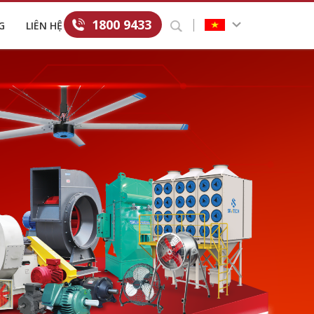
1800 9433
G
LIÊN HỆ