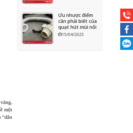
Ưu nhược điểm
cần phải biết của
quạt hút mùi nối
ống
15/04/2025
Tìm hiểu quạt ly
tâm công nghiệp
11/04/2025
Quạt nồi hơi công
nghiệp và cách
 vãng,
phân loại theo
về một
mục đích sử dụng
04/04/2025
u “dân
chuẩn nhất