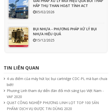
GIẢI PHÁP XỬ LÝ MÙI HIỆU QUẢ BỞI THÁP
HẤP THỤ THAN HOẠT TÍNH ACT
05/02/2026
BỤI NHỰA - PHƯƠNG PHÁP XỬ LÝ BỤI
NHỰA HIỆU QUẢ
15/12/2025
Ưu nhược điểm cần phải biết của quạt
hút mùi nối ống
TIN LIÊN QUAN
15/04/2025
4 ưu điểm của máy hút lọc bụi cartridge CDC-PL mà bạn chưa
biết!
Tìm hiểu quạt ly tâm công nghiệp
Phương Linh tham dự diễn đàn đổi mới sáng tạo Việt Nam -
11/04/2025
VAF 2020
QUẠT CÔNG NGHIỆP PHƯƠNG LINH LỌT TOP 100 SẢN
PHẨM/ DỊCH VỤ ĐƯỢC TIN DÙNG 2020