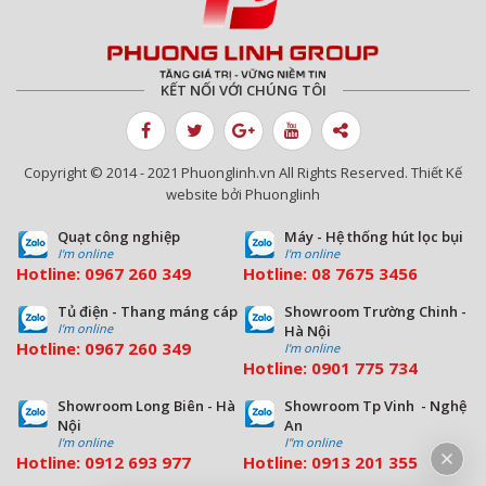
KẾT NỐI VỚI CHÚNG TÔI
Copyright © 2014 - 2021 Phuonglinh.vn All Rights Reserved. Thiết Kế
website bởi Phuonglinh
Quạt công nghiệp
Máy - Hệ thống hút lọc bụi
I'm online
I'm online
Hotline:
0967 260 349
Hotline:
08
7675 3456
Tủ điện - Thang máng cáp
Showroom Trường Chinh -
I'm online
Hà Nội
Hotline:
0967 260 349
I'm online
Hotline:
09
01 775 734
Showroom Long Biên - Hà
Showroom Tp Vinh - Nghệ
Nội
An
I'm online
I''m online
Hotline:
0912 693 977
Hotline:
0913 201 355