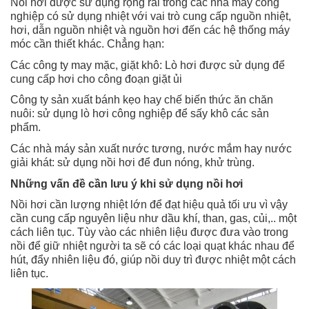
Nồi hơi được sử dụng rộng rãi trong các nhà máy công
nghiệp có sử dụng nhiệt với vai trò cung cấp nguồn nhiệt,
hơi, dẫn nguồn nhiệt và nguồn hơi đến các hệ thống máy
móc cần thiết khác. Chẳng hạn:
Các công ty may mặc, giặt khô: Lò hơi được sử dụng để
cung cấp hơi cho công đoạn giặt ủi
Công ty sản xuất bánh kẹo hay chế biến thức ăn chăn
nuôi: sử dụng lò hơi công nghiệp để sấy khô các sản
phẩm.
Các nhà máy sản xuất nước tương, nước mắm hay nước
giải khát: sử dụng nồi hơi để đun nóng, khử trùng.
Những vấn đề cần lưu ý khi sử dụng nồi hơi
Nồi hơi cần lượng nhiệt lớn để đạt hiệu quả tối ưu vì vậy
cần cung cấp nguyên liệu như dầu khí, than, gas, củi,.. một
cách liên tục. Tùy vào các nhiên liệu được đưa vào trong
nồi để giữ nhiệt người ta sẽ có các loại quạt khác nhau để
hút, đẩy nhiên liệu đó, giúp nồi duy trì được nhiệt một cách
liên tục.