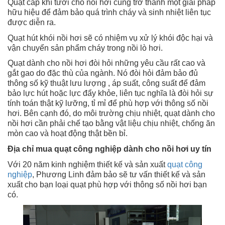
Quạt cấp khí tươi cho nồi hơi cũng trở thành một giải pháp
hữu hiệu để đảm bảo quá trình cháy và sinh nhiệt liên tục
được diễn ra.
Quạt hút khói nồi hơi sẽ có nhiệm vụ xử lý khói độc hại và
vận chuyển sản phẩm cháy trong nồi lò hơi.
Quạt dành cho nồi hơi đòi hỏi những yêu cầu rất cao và
gắt gao do đặc thù của ngành. Nó đòi hỏi đảm bảo đủ
thông số kỹ thuật lưu lượng , áp suất, công suất để đảm
bảo lực hút hoặc lực đẩy khỏe, liên tục nghĩa là đòi hỏi sự
tính toán thật kỹ lưỡng, tỉ mỉ để phù hợp với thông số nồi
hơi. Bên cạnh đó, do môi trường chịu nhiệt, quạt dành cho
nồi hơi cần phải chế tạo bằng vật liệu chịu nhiệt, chống ăn
mòn cao và hoạt động thật bền bỉ.
Địa chỉ mua quạt công nghiệp dành cho nồi hơi uy tín
Với 20 năm kinh nghiệm thiết kế và sản xuất
quạt công
nghiệp
, Phương Linh đảm bảo sẽ tư vấn thiết kế và sản
xuất cho bạn loại quạt phù hợp với thông số nồi hơi bạn
có.