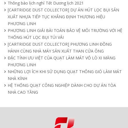
Quạt nồi hơi công nghiệp và cách phân
Thông báo lịch nghỉ Tết Dương lịch 2021
loại theo mục đích sử dụng chuẩn nhất
[CARTRIDGE DUST COLLECTOR] DỰ ÁN HÚT LỌC BỤI SẢN
04/04/2025
XUẤT NHỰA TIẾP TỤC KHẲNG ĐỊNH THƯƠNG HIỆU
PHƯƠNG LINH
PHƯƠNG LINH GIẢI BÀI TOÁN BẢO VỆ MÔI TRƯỜNG VỚI HỆ
THỐNG HÚT LỌC BỤI TÚI VẢI
[CARTRIDGE DUST COLLECTOR] PHƯƠNG LINH ĐỒNG
HÀNH CÙNG NHÀ MÁY SẢN XUẤT THAN CỬA ÔNG
ĐẶC TÍNH ƯU VIỆT CỦA QUẠT LÀM MÁT VỎ LÒ XI MĂNG
PHƯƠNG LINH
NHỮNG LỢI ÍCH KHI SỬ DỤNG QUẠT THÔNG GIÓ LÀM MÁT
NHÀ KÍNH
HỆ THỐNG QUẠT CÔNG NGHIỆP DÀNH CHO DỰ ÁN TÒA
NHÀ CAO TẦNG