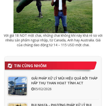
Với giá 18 NDT một chai, những chai không khí này khá rẻ so với
nhiều sản phẩm ngoại nhập, từ Canada, Anh hay Australia. Giá
của chúng dao động từ 14 – 115 USD một chai.
TIN CÙNG NHÓM
GIẢI PHÁP XỬ LÝ MÙI HIỆU QUẢ BỞI THÁP
HẤP THỤ THAN HOẠT TÍNH ACT
05/02/2026
BỤI NHỰA - PHƯƠNG PHÁP XỬ LÝ BỤI