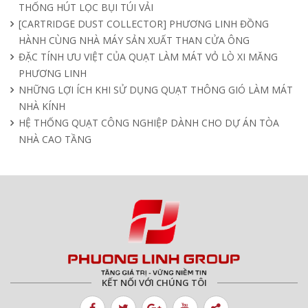
THỐNG HÚT LỌC BỤI TÚI VẢI
[CARTRIDGE DUST COLLECTOR] PHƯƠNG LINH ĐỒNG
HÀNH CÙNG NHÀ MÁY SẢN XUẤT THAN CỬA ÔNG
ĐẶC TÍNH ƯU VIỆT CỦA QUẠT LÀM MÁT VỎ LÒ XI MĂNG
PHƯƠNG LINH
NHỮNG LỢI ÍCH KHI SỬ DỤNG QUẠT THÔNG GIÓ LÀM MÁT
NHÀ KÍNH
HỆ THỐNG QUẠT CÔNG NGHIỆP DÀNH CHO DỰ ÁN TÒA
NHÀ CAO TẦNG
KẾT NỐI VỚI CHÚNG TÔI