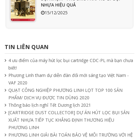
NHỰA HIỆU QUẢ
15/12/2025
Ưu nhược điểm cần phải biết của quạt
hút mùi nối ống
TIN LIÊN QUAN
15/04/2025
4 ưu điểm của máy hút lọc bụi cartridge CDC-PL mà bạn chưa
biết!
Tìm hiểu quạt ly tâm công nghiệp
Phương Linh tham dự diễn đàn đổi mới sáng tạo Việt Nam -
11/04/2025
VAF 2020
QUẠT CÔNG NGHIỆP PHƯƠNG LINH LỌT TOP 100 SẢN
PHẨM/ DỊCH VỤ ĐƯỢC TIN DÙNG 2020
Quạt nồi hơi công nghiệp và cách phân
Thông báo lịch nghỉ Tết Dương lịch 2021
loại theo mục đích sử dụng chuẩn nhất
[CARTRIDGE DUST COLLECTOR] DỰ ÁN HÚT LỌC BỤI SẢN
04/04/2025
XUẤT NHỰA TIẾP TỤC KHẲNG ĐỊNH THƯƠNG HIỆU
PHƯƠNG LINH
PHƯƠNG LINH GIẢI BÀI TOÁN BẢO VỆ MÔI TRƯỜNG VỚI HỆ