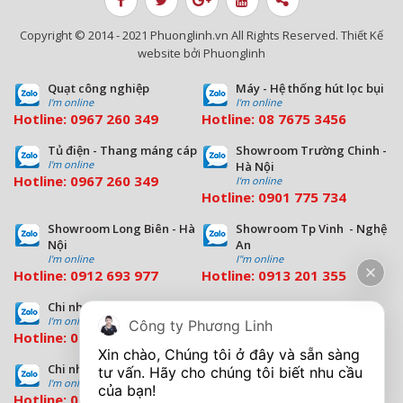
Copyright © 2014 - 2021 Phuonglinh.vn All Rights Reserved. Thiết Kế
website bởi Phuonglinh
Quạt công nghiệp
Máy - Hệ thống hút lọc bụi
I'm online
I'm online
Hotline:
0967 260 349
Hotline:
08
7675 3456
Tủ điện - Thang máng cáp
Showroom Trường Chinh -
I'm online
Hà Nội
Hotline:
0967 260 349
I'm online
Hotline:
09
01 775 734
Showroom Long Biên - Hà
Showroom Tp Vinh - Nghệ
Nội
An
I'm online
I''m online
Hotline:
0912 693 977
Hotline:
0913 201 355
Chi nhánh Đà Nẵng
Chi nhánh Hồ Chí Minh
I'm online
I'm online
Công ty Phương Linh
Hotline:
0963 544 563
Hotline:
0909 503 696
Xin chào, Chúng tôi ở đây và sẵn sàng 
Chi nhánh Bình Dương
tư vấn. Hãy cho chúng tôi biết nhu cầu 
I'm online
Hotline:
0933 569 039