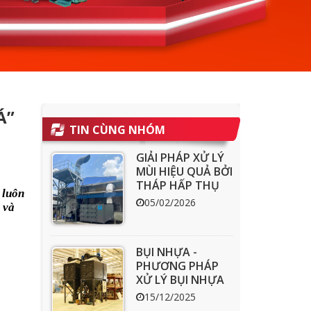
Á”
TIN CÙNG NHÓM
GIẢI PHÁP XỬ LÝ
MÙI HIỆU QUẢ BỞI
THÁP HẤP THỤ
 luôn
THAN HOẠT
05/02/2026
 và
TÍNH ACT
BỤI NHỰA -
PHƯƠNG PHÁP
XỬ LÝ BỤI NHỰA
HIỆU QUẢ
15/12/2025