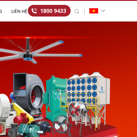
1800 9433
G
LIÊN HỆ