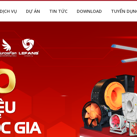
DỊCH VỤ
DỰ ÁN
TIN TỨC
DOWNLOAD
TUYỂN DỤN