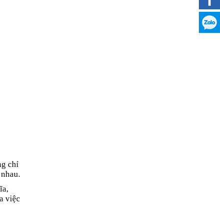
g chỉ
 nhau.
ĩa,
a việc