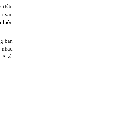
h thần
ân văn
h luôn
ng ban
g nhau
m Á về