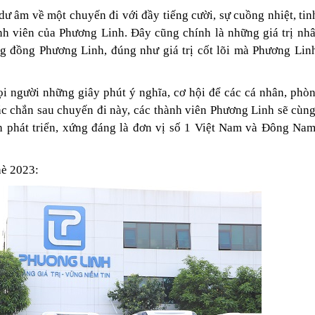
ư âm về một chuyến đi với đầy tiếng cười, sự cuồng nhiệt, tin
ành viên của Phương Linh. Đây cũng chính là những giá trị nh
g đồng Phương Linh, đúng như giá trị cốt lõi mà Phương Lin
i người những giây phút ý nghĩa, cơ hội để các cá nhân, phò
ắc chắn sau chuyến đi này, các thành viên Phương Linh sẽ cùn
 phát triển, xứng đáng là đơn vị số 1 Việt Nam và Đông Na
hè 2023: