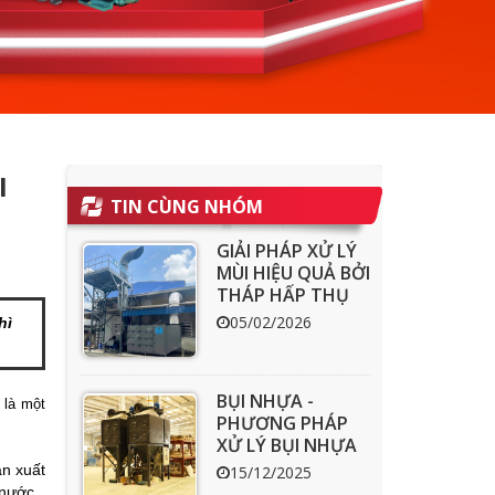
I
TIN CÙNG NHÓM
GIẢI PHÁP XỬ LÝ
MÙI HIỆU QUẢ BỞI
THÁP HẤP THỤ
THAN HOẠT
05/02/2026
hì
TÍNH ACT
BỤI NHỰA -
 là một
PHƯƠNG PHÁP
XỬ LÝ BỤI NHỰA
HIỆU QUẢ
ản xuất
15/12/2025
 nước.