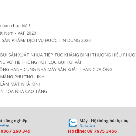
 bạn chưa biết!
iệt Nam - VAF 2020
 SẢN PHẨM/ DỊCH VỤ ĐƯỢC TIN DÙNG 2020
 BỤI SẢN XUẤT NHỰA TIẾP TỤC KHẲNG ĐỊNH THƯƠNG HIỆU PHƯƠ
G VỚI HỆ THỐNG HÚT LỌC BỤI TÚI VẢI
ĐỒNG HÀNH CÙNG NHÀ MÁY SẢN XUẤT THAN CỬA ÔNG
I MĂNG PHƯƠNG LINH
 LÀM MÁT NHÀ KÍNH
ÁN TÒA NHÀ CAO TẦNG
t công nghiệp
Máy - Hệ thống hút lọc bụi
online
I'm online
:
0967 260 349
Hotline:
08
7675 3456