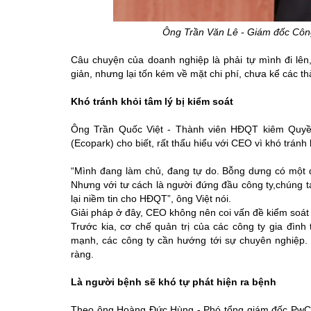
Ông Trần Văn Lê - Giám đốc Côn
Câu chuyện của doanh nghiệp là phải tự mình đi lên, 
giản, nhưng lại tốn kém về mặt chi phí, chưa kể các t
Khó tránh khỏi tâm lý bị kiểm soát
Ông Trần Quốc Việt - Thành viên HĐQT kiêm Quyền
(Ecopark) cho biết, rất thẩu hiểu với CEO vì khó tránh 
“Mình đang làm chủ, đang tự do. Bỗng dưng có một đ
Nhưng với tư cách là người đứng đầu công ty,chúng ta
lại niềm tin cho HĐQT”, ông Việt nói.
Giải pháp ở đây, CEO không nên coi vấn đề kiểm soát l
Trước kia, cơ chế quản trị của các công ty gia đình 
mạnh, các công ty cần hướng tới sự chuyên nghiệp. 
ràng.
Là người bệnh sẽ khó tự phát hiện ra bệnh
Theo ông Hoàng Đức Hùng - Phó tổng giám đốc PwC Vi