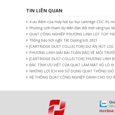
TIN LIÊN QUAN
4 ưu điểm của máy hút lọc bụi cartridge CDC-PL mà
Phương Linh tham dự diễn đàn đổi mới sáng tạo V
QUẠT CÔNG NGHIỆP PHƯƠNG LINH LỌT TOP 100
Thông báo lịch nghỉ Tết Dương lịch 2021
[CARTRIDGE DUST COLLECTOR] DỰ ÁN HÚT LỌC
PHƯƠNG LINH GIẢI BÀI TOÁN BẢO VỆ MÔI TRƯỜN
[CARTRIDGE DUST COLLECTOR] PHƯƠNG LINH 
ĐẶC TÍNH ƯU VIỆT CỦA QUẠT LÀM MÁT VỎ LÒ X
NHỮNG LỢI ÍCH KHI SỬ DỤNG QUẠT THÔNG GIÓ
HỆ THỐNG QUẠT CÔNG NGHIỆP DÀNH CHO DỰ 
Quạ
I'm 
Hotline