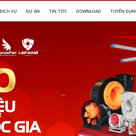
DỊCH VỤ
DỰ ÁN
TIN TỨC
DOWNLOAD
TUYỂN DỤN