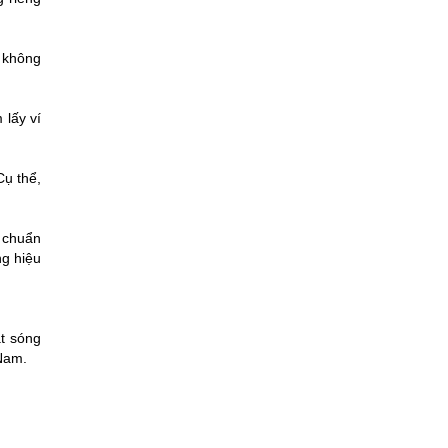
à không
 lấy ví
Cụ thể,
 chuẩn
ng hiệu
át sóng
Nam.