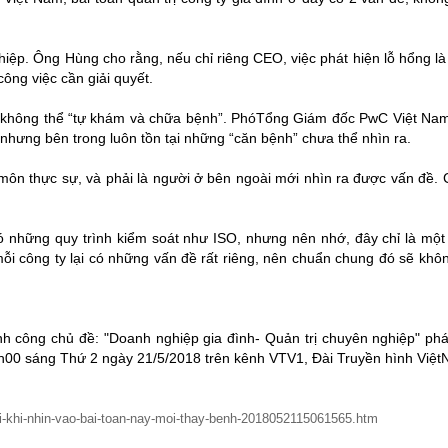
hiệp. Ông Hùng cho rằng, nếu chỉ riêng CEO, việc phát hiện lỗ hổng l
ông việc cần giải quyết.
ệp không thể “tự khám và chữa bệnh”. PhóTổng Giám đốc PwC Việt Nam
nhưng bên trong luôn tồn tại những “căn bệnh” chưa thể nhìn ra.
ôn thực sự, và phải là người ở bên ngoài mới nhìn ra được vấn đề. 
 những quy trình kiểm soát như ISO, nhưng nên nhớ, đây chỉ là một
mỗi công ty lại có những vấn đề rất riêng, nên chuẩn chung đó sẽ khô
nh công chủ đề: "Doanh nghiệp gia đình- Quản trị chuyên nghiệp" ph
8h00 sáng Thứ 2 ngày 21/5/2018 trên kênh VTV1, Đài Truyền hình Việt
hi-khi-nhin-vao-bai-toan-nay-moi-thay-benh-2018052115061565.htm