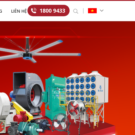
1800 9433
G
LIÊN HỆ