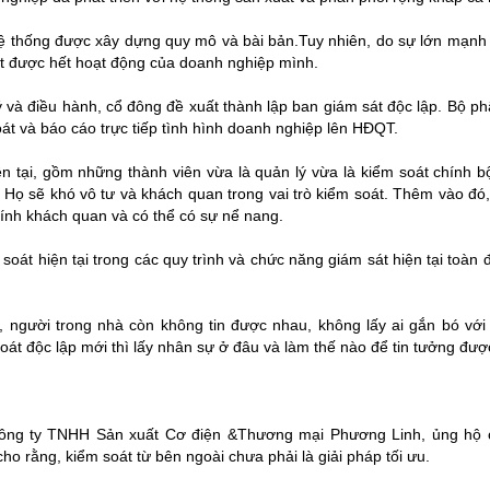
ệ thống được xây dựng quy mô và bài bản.Tuy nhiên, do sự lớn mạnh
t được hết hoạt động của doanh nghiệp mình.
ý và điều hành, cổ đông đề xuất thành lập ban giám sát độc lập. Bộ p
t và báo cáo trực tiếp tình hình doanh nghiệp lên HĐQT.
iện tại, gồm những thành viên vừa là quản lý vừa là kiểm soát chính 
 Họ sẽ khó vô tư và khách quan trong vai trò kiểm soát. Thêm vào đó,
 tính khách quan và có thể có sự nể nang.
 soát hiện tại trong các quy trình và chức năng giám sát hiện tại toàn 
y, người trong nhà còn không tin được nhau, không lấy ai gắn bó vớ
oát độc lập mới thì lấy nhân sự ở đâu và làm thế nào để tin tưởng đượ
 Công ty TNHH Sản xuất Cơ điện &Thương mại Phương Linh, ủng hộ 
o rằng, kiểm soát từ bên ngoài chưa phải là giải pháp tối ưu.