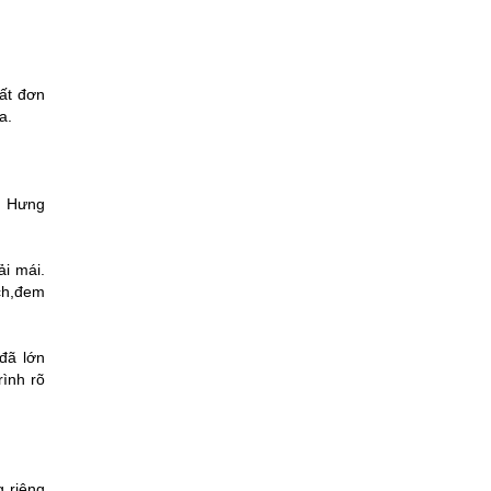
rất đơn
a.
t Hưng
i mái.
ạch,đem
 đã lớn
ình rõ
g riêng