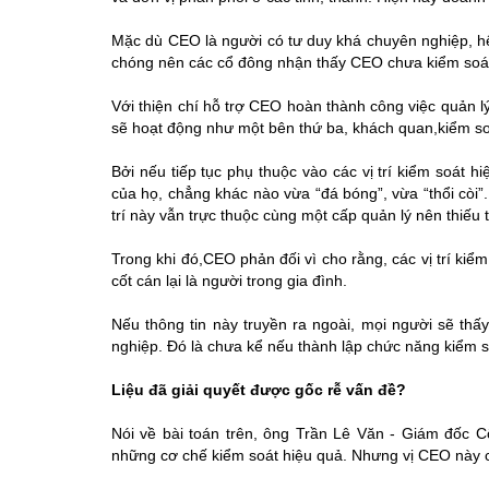
Mặc dù CEO là người có tư duy khá chuyên nghiệp, h
chóng nên các cổ đông nhận thấy CEO chưa kiểm soá
Với thiện chí hỗ trợ CEO hoàn thành công việc quản l
sẽ hoạt động như một bên thứ ba, khách quan,kiểm soá
Bởi nếu tiếp tục phụ thuộc vào các vị trí kiểm soát h
của họ, chẳng khác nào vừa “đá bóng”, vừa “thổi còi”.
trí này vẫn trực thuộc cùng một cấp quản lý nên thiếu
Trong khi đó,CEO phản đối vì cho rằng, các vị trí kiểm
cốt cán lại là người trong gia đình.
Nếu thông tin này truyền ra ngoài, mọi người sẽ thấ
nghiệp. Đó là chưa kể nếu thành lập chức năng kiểm s
Liệu đã giải quyết được gốc rễ vấn đề?
Nói về bài toán trên, ông Trần Lê Văn - Giám đốc
những cơ chế kiểm soát hiệu quả. Nhưng vị CEO này ch