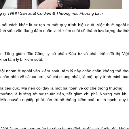
g ty TNHH Sản xuất Cơ điện & Thương mại Phương Linh
nói cách khác là tự tạo ra một quy trình hiệu quả. Việc thuê ngoài 
hành viên vốn đang đảm nhận vị trí kiểm soát sẽ thành lực lượng dư thừ
 Tổng giám đốc Công ty cổ phần Đầu tư và phát triển đô thị Việ
khỏi tâm lý bị kiểm soát.
ội nhóm ở ngoài vào kiểm soát, tâm lý này chắc chắn không thể thoả
 cần nhìn về cái xa hơn, về cái chung nhất, là một quy trình minh b
à tiêu cực. Mà nên coi đây là một bài toán về cơ chế thông thường.
thường là hướng tới sự thuận tiện, tiết giảm chi phí. Nhưng một khi
Mà chuyên nghiệp phải cần tới hệ thống kiểm soát minh bạch, quy tr
ệt Nam, bài toán quản trị công ty gia đình ở đây có 2 vấn đề, khôn