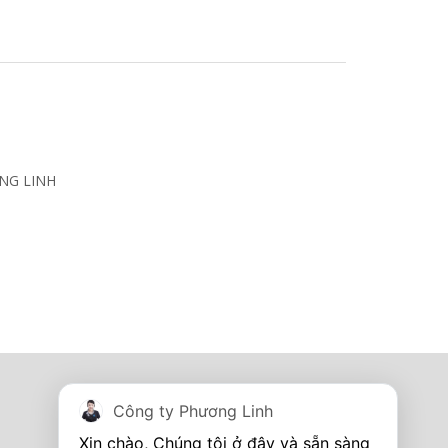
NG LINH
Tủ điện - Thang máng cáp
Công ty Phương Linh
I'm online
Hotline:
0967 260 349
Xin chào, Chúng tôi ở đây và sẵn sàng 