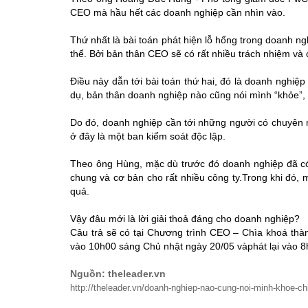
CEO mà hầu hết các doanh nghiệp cần nhìn vào.
Thứ nhất là bài toán phát hiện lỗ hổng trong doanh ng
thể. Bởi bản thân CEO sẽ có rất nhiều trách nhiệm và c
Điều này dẫn tới bài toán thứ hai, đó là doanh nghi
dụ, bản thân doanh nghiệp nào cũng nói mình “khỏe”, 
Do đó, doanh nghiệp cần tới những người có chuyên m
ở đây là một ban kiểm soát độc lập.
Theo ông Hùng, mặc dù trước đó doanh nghiệp đã có
chung và cơ bản cho rất nhiều công ty.Trong khi đó, 
quả.
Vậy đâu mới là lời giải thoả đáng cho doanh nghiệp?
Câu trả sẽ có tại Chương trình CEO – Chìa khoá thà
vào 10h00 sáng Chủ nhật ngày 20/05 vàphát lại vào 
Nguồn: theleader.vn
http://theleader.vn/doanh-nghiep-nao-cung-noi-minh-khoe-c